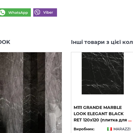
LOOK
Інші товари з цієї 
M8AA GRANDE MARBLE
M111 GRANDE MARBLE
UX
LOOK GOLDEN WHITE RET
LOOK ELEGANT BLACK
RET 120х120 (плитка для підлоги і стін)
120х120 (плитка для підлоги і стін)
RET 120х120 (плитка для підлоги і стін)
ZI
Виробник:
MARAZZI
Виробник:
MARAZZI