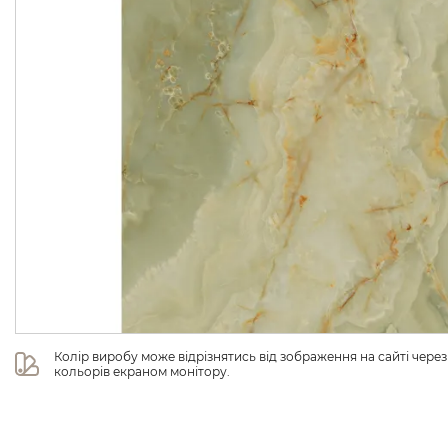
Колір виробу може відрізнятись від зображення на сайті чере
кольорів екраном монітору.