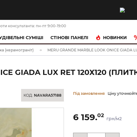
оти консультанта: пн-пт 9:00-19:00
НОВИНКИ
УДІВЕЛЬНІ СУМІШІ
CТІНОВІ ПАНЕЛІ
ка (керамограніт)
MERU GRANDE MARBLE LOOK ONICE GIADA LUX RE
E GIADA LUX RET 120Х120 (ПЛИТК
Під замовлення
Ціну уточнюйт
КОД:
NAVARA57188
6 159.
02
грн/м2