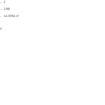
2
2.88
44.0064 кг.
ру