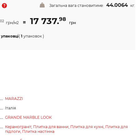
44.0064
Загальна вага становитиме:
кг.
17 737.
98
=
02
грн/м2
грн
 упаковці
(
1
упаковок
)
MARAZZI
Італія
GRANDE MARBLE LOOK
Керамограніт,
Плитка для ванни,
Плитка для кухні,
Плитка для
підлоги,
Плитка настінна