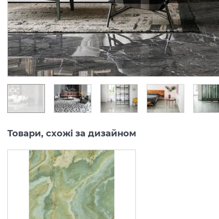
Колекція:
GRANDE MARBLE LOOK
Колекція:
Під замовлення
Під замовлення
6 159.
6 159.
02
02
грн/м2
грн/м2
Товари, схожі за дизайном