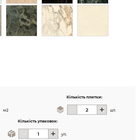
Кількість плитки:
м2
шт.
Кількість упаковок:
уп.