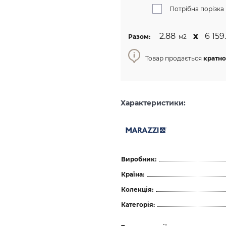
Потрібна порізка
2.88
х
6 159.
Разом:
м2
Товар продається
кратно
Характеристики:
Виробник:
Країна:
Колекція:
Категорія: