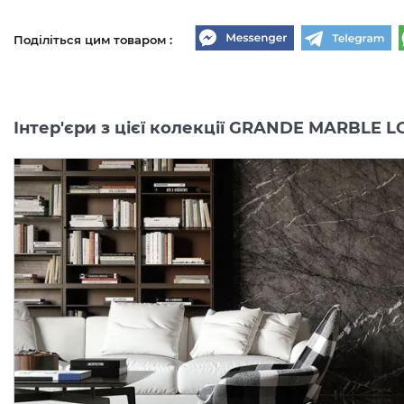
Поділіться цим товаром :
Інтер'єри з цієї колекції GRANDE MARBLE 
M2AK GRANDE MARBLE
M8AF GRANDE MARBLE
LOOK CAPRAIA LUX RET
LOOK GOLDEN WHITE L
120х120 (плитка для підлоги і стін)
Виробник:
MARAZZI
Виробник:
MARAZ