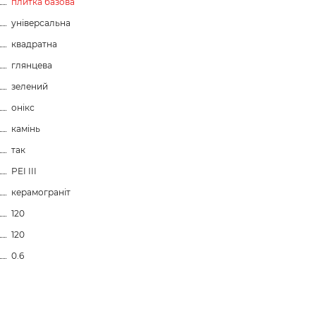
плитка базова
універсальна
квадратна
глянцева
зелений
онікс
камінь
так
PEI III
керамограніт
120
120
0.6