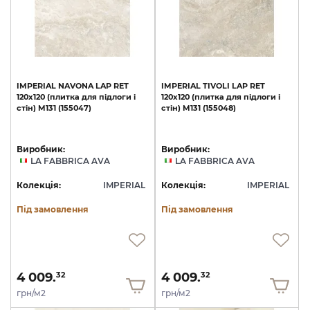
IMPERIAL
NAVONA
LAP
RET
IMPERIAL
TIVOLI
LAP
RET
120х120
(плитка
для
підлоги
і
120х120
(плитка
для
підлоги
і
стін)
M131
(155047)
стін)
M131
(155048)
Виробник:
Виробник:
LA FABBRICA AVA
LA FABBRICA AVA
Колекція:
IMPERIAL
Колекція:
IMPERIAL
Під замовлення
Під замовлення
4 009.
4 009.
32
32
грн/м2
грн/м2