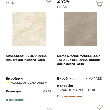
2 794.
61
грн/м2
грн/м2
ARAL
CREAM
PULIDO
120x120
MEMZ
GRANDE
MARBLE
LOOK
(плитка
для
підлоги
і
стін)
TAFU
LUX
RET
120х120
(плитка
для
підлоги
і
стін)
Виробник:
Виробник:
MARAZZI
AZULEJOS BENADRESA
Колекція:
GRANDE MARBLE LOOK
Колекція:
ARAL
Під замовлення
В наявності