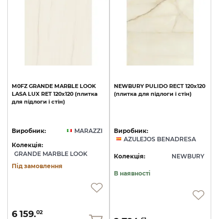
M0FZ
GRANDE
MARBLE
LOOK
NEWBURY
PULIDO
RECT
120x120
LASA
LUX
RET
120х120
(плитка
(плитка
для
підлоги
і
стін)
для
підлоги
і
стін)
Виробник:
MARAZZI
Виробник:
AZULEJOS BENADRESA
Колекція:
GRANDE MARBLE LOOK
Колекція:
NEWBURY
Під замовлення
В наявності
6 159.
02