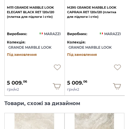
M111
GRANDE
MARBLE
LOOK
M29S
GRANDE
MARBLE
LOOK
ELEGANT
BLACK
RET
120х120
CAPRAIA
RET
120х120
(плитка
(плитка
для
підлоги
і
стін)
для
підлоги
і
стін)
I
Виробник:
MARAZZI
Виробник:
MARAZZI
Колекція:
Колекція:
GRANDE MARBLE LOOK
GRANDE MARBLE LOOK
Під замовлення
Під замовлення
5 009.
5 009.
06
06
грн/м2
грн/м2
Товари, схожі за дизайном