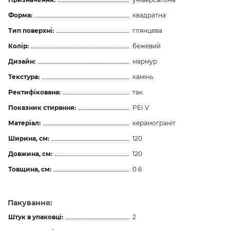
Форма:
квадратна
Тип поверхні:
глянцева
Колір:
бежевий
Дизайн:
мармур
Текстура:
камінь
Ректифікована:
так
Показник стирання:
PEI V
Матеріал:
керамограніт
Ширина, см:
120
Довжина, см:
120
Товщина, см:
0.6
Пакування:
Штук в упаковці:
2