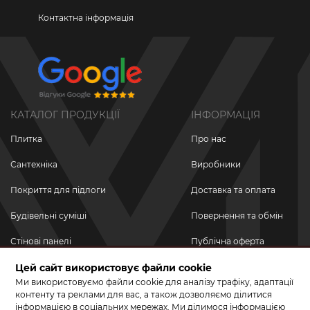
Контактна інформація
КАТАЛОГ ПРОДУКЦІЇ
ІНФОРМАЦІЯ
Плитка
Про нас
Сантехніка
Виробники
Покриття для підлоги
Доставка та оплата
Будівельні суміші
Повернення та обмін
Стінові панелі
Публічна оферта
Новинки
Цей сайт використовує файли cookie
Політика
конфіденційності
Ми використовуємо файли cookie для аналізу трафіку, адаптації
Акційні товари
контенту та реклами для вас, а також дозволяємо ділитися
інформацією в соціальних мережах. Ми ділимося інформацією