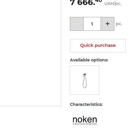
7 666.
40
UAH/pc.
pc.
Quick purchase
Available options:
Characteristics: