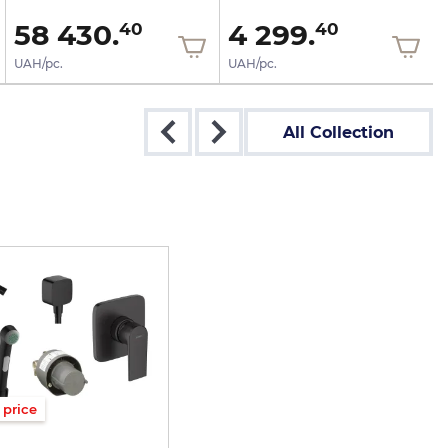
58 430.
4 299.
40
40
UAH/pc.
UAH/pc.
All Collection
 price