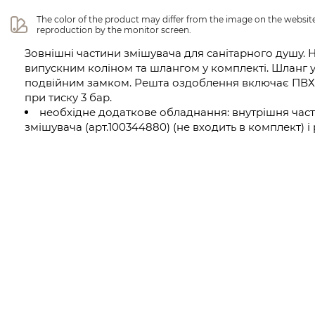
The color of the product may differ from the image on the website 
reproduction by the monitor screen.
Зовнішні частини змішувача для санітарного душу. Н
випускним коліном та шлангом у комплекті. Шланг 
подвійним замком. Решта оздоблення включає ПВХ ш
при тиску 3 бар.
необхідне додаткове обладнання: внутрішня части
змішувача (арт.100344880) (не входить в комплект) і