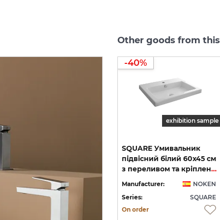
Other goods from thi
-40%
exhibition sample
SQUARE,
Вилив
на
ванну,
SQUARE Умивальник
чорний
мат
(100289127)
підвісний білий 60х45 см
змішувача для умивальника, без донного клапана, brushed copper (100318258)
з переливом та кріпленням (100090017)
EN
Manufacturer:
NOKEN
Manufacturer:
NOKEN
RE
Series:
SQUARE
Series:
SQUARE
On order
On order