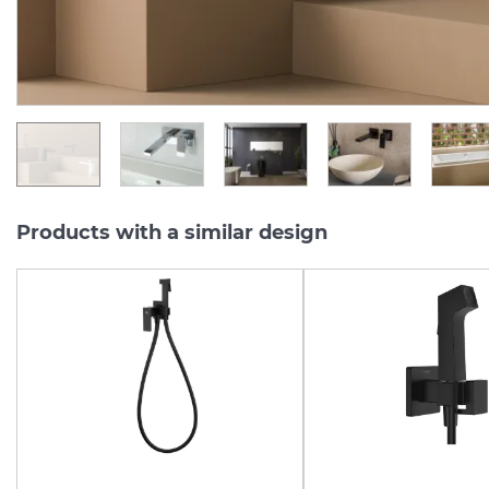
9 324.
24 708.
00
60
UAH/pc.
UAH/pc.
Products with a similar design