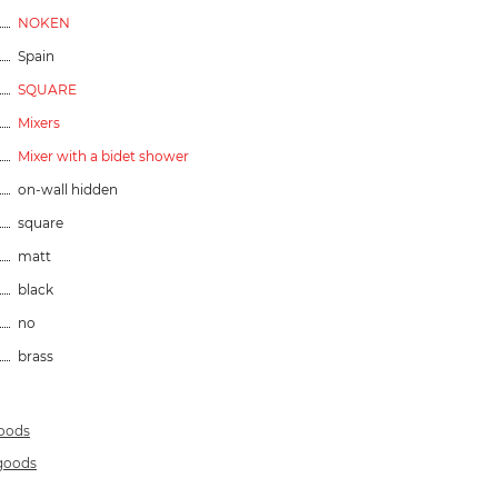
NOKEN
Spain
SQUARE
Mixers
Mixer with a bidet shower
on-wall hidden
square
matt
black
no
brass
goods
 goods