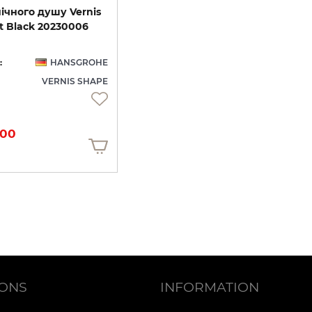
нічного
душу
Vernis
t
Black
20230006
:
HANSGROHE
VERNIS SHAPE
00
IONS
INFORMATION