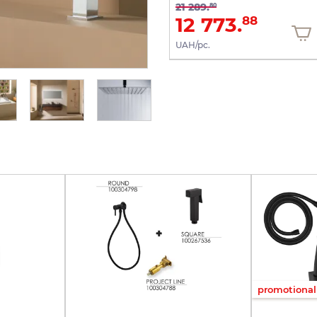
21 289.
80
6 578.
12 773.
60
88
UAH/pc.
UAH/pc.
promotional