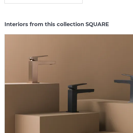
Interiors from this collection SQUARE
SQUARE Вилив на ванну,
SQUARE Зовнішня
brushed copper
частина вбудованого
(100289145)
Manufacturer:
NOKEN
Manufacturer:
NOK
Series:
SQUARE
Series:
SQUA
On order
On order