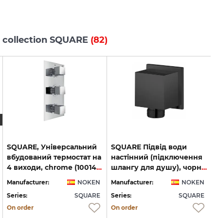
s collection SQUARE
(82)
SQUARE, Універсальний
SQUARE Підвід води
вбудований термостат на
настінний (підключення
4 виходи, chrome (100140919)
шлангу для душу), чорний (100213229)
Manufacturer:
NOKEN
Manufacturer:
NOKEN
Series:
SQUARE
Series:
SQUARE
S
On order
On order