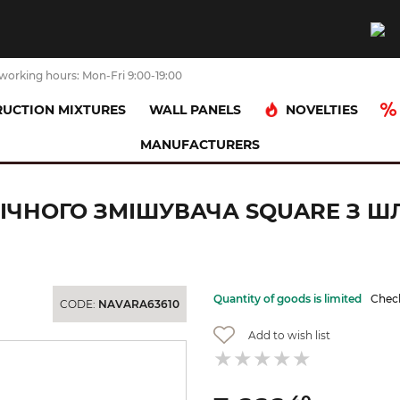
working hours: Mon-Fri 9:00-19:00
NOVELTIES
UCTION MIXTURES
WALL PANELS
MANUFACTURERS
Зовнішня частина для гігієнічного змішувача Square з шлангом 1,
ІЧНОГО ЗМІШУВАЧА SQUARE З ШЛА
Quantity of goods is limited
Check
CODE:
NAVARA63610
Add to wish list