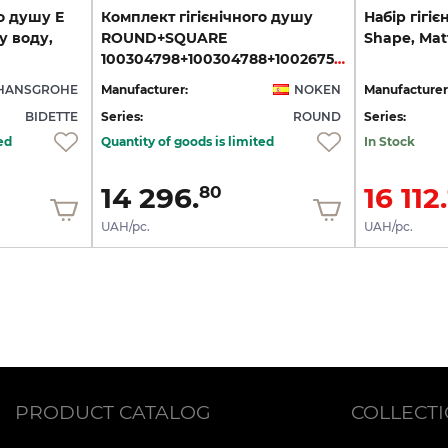
о душу E
Комплект гігієнічного душу
Набір
гігіє
у воду,
ROUND+SQUARE
Shape,
Mat
100304798+100304788+100267536, чорний
HANSGROHE
Manufacturer:
NOKEN
Manufacturer
BIDETTE
Series:
ROUND
Series:
ed
Quantity of goods is limited
In Stock
14 296.
16 112.
80
UAH/pc.
UAH/pc.
PRODUCT CATALOG
COLLECT