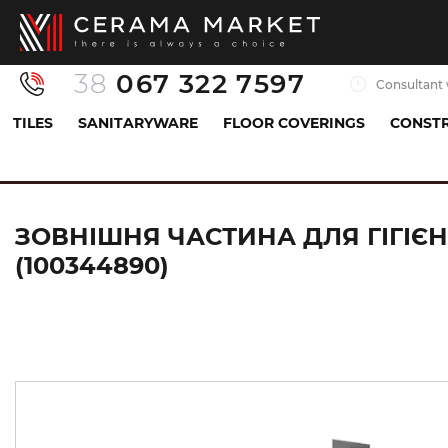
38
067 322 7597
Consultant 
TILES
SANITARYWARE
FLOOR COVERINGS
CONSTR
Sanitaryware
Mixers
Mixer with a bidet shower
ЗОВНІШНЯ ЧАСТИНА ДЛЯ ГІГІЄН
(100344890)