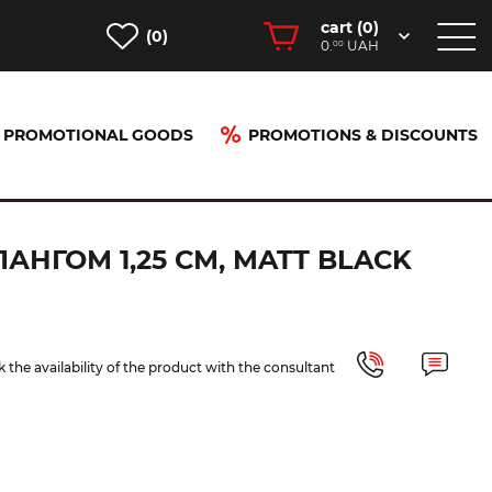
cart (
0
)
(0)
0.
UAH
00
PROMOTIONAL GOODS
PROMOTIONS & DISCOUNTS
25 см, matt black (100344890)
НГОМ 1,25 СМ, MATT BLACK
 the availability of the product with the consultant