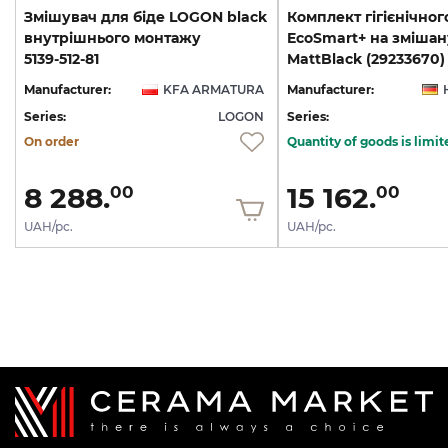
Змішувач для біде LOGON black
Комплект гігієнічног
внутрішнього монтажу
EcoSmart+ на змішан
5139-512-81
MattBlack (29233670)
Manufacturer:
KFA ARMATURA
Manufacturer:
Series:
LOGON
Series:
On order
Quantity of goods is limit
8 288.
15 162.
00
00
UAH/pc.
UAH/pc.