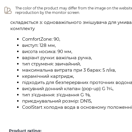
The color of the product may differ from the image on the website 
reproduction by the monitor screen.
складається з: одноважільного змішувача для умива
комплекту
ComfortZone: 90,
виступ: 128 мм,
висота носика: 90 мм,
варіант ручки: важільна ручка,
тип струменя: звичайний,
максимальна витрата при 3 барах: 5 л/хв,
керамічний картридж,
підходить для безперервних проточних водонаг
висувний донний клапан (pop-up) G 1¼,
тип з'єднання: з'єднання G ⅜,
приєднувальний розмір: DN15,
CoolStart холодна вода в основному положенні
Product rating: