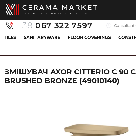
38
067 322 7597
Consultant 
TILES
SANITARYWARE
FLOOR COVERINGS
CONSTR
Sanitaryware
Mixers
Sink mixer
Змішувач
ЗМІШУВАЧ AXOR CITTERIO C 9
BRUSHED BRONZE (49010140)