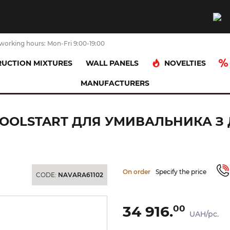
working hours: Mon-Fri 9:00-19:00
NOVELTIES
UCTION MIXTURES
WALL PANELS
MANUFACTURERS
 Axor Citterio C 90 CoolStart для умивальника з донним клапаномpop-u
0 COOLSTART ДЛЯ УМИВАЛЬНИКА 
On order
Specify the price
CODE:
NAVARA61102
34 916.
00
UAH/pc.