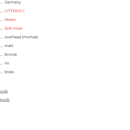
Germany
CITTERIO C
Mixers
Sink mixer
overhead (mortise)
matt
bronze
no
brass
goods
 goods