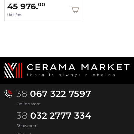
45 976.
00
UAH/pc.
38
067 322 7597
Online store
38
032 2777 334
Showroom