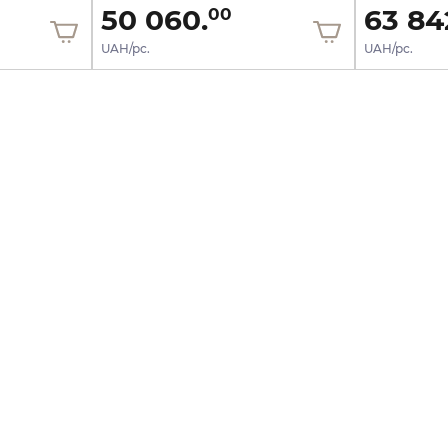
50 060.
63 84
00
UAH/pc.
UAH/pc.