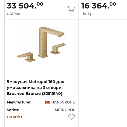
33 504.
16 364.
00
00
UAH/pc.
UAH/pc.
Змішувач Metropol 160 для
умивальника на 3 отвори,
Brushed Bronze (32515140)
Manufacturer:
HANSGROHE
Series:
METROPOL
On order