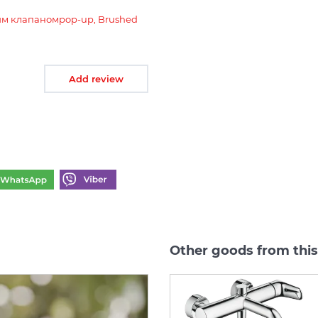
нним клапаномpop-up, Brushed
Add review
Other goods from this