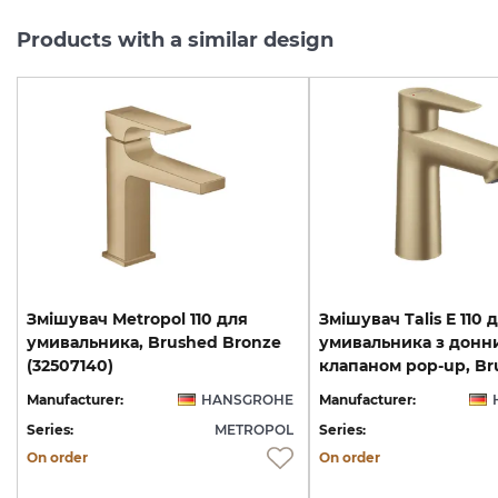
Products with a similar design
Змішувач Metropol 110 для
Змішувач Talis E 110 
умивальника, Brushed Bronze
умивальника з донн
(32507140)
Manufacturer:
HANSGROHE
Manufacturer:
Series:
METROPOL
Series:
On order
On order