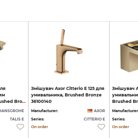
для
Змішувач Axor Citterio E 125 для
Змішувач A
им
умивальника, Brushed Bronze
умивальни
клапаном pop-up, Brushed Bronze (71710140)
36100140
Brushed Br
HANSGROHE
Manufacturer:
AXOR
Manufacturer
TALIS E
Series:
CITTERIO E
Series:
On order
On order