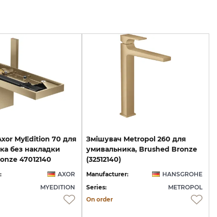
xor MyEdition 70 для
Змішувач Metropol 260 для
ка без накладки
умивальника, Brushed Bronze
onze 47012140
(32512140)
:
AXOR
Manufacturer:
HANSGROHE
MYEDITION
Series:
METROPOL
On order