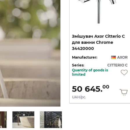
C
Змішувач Axor Citterio C
Змішувач Axor Citterio C
125 CoolStart для
для ванни Chrome
умивальника з донним клапаном pop-up, Matt Black (49030670)
умивальника з донним клапаном pop-up, Polished Gold Optic (49030990)
34420000
OR
Manufacturer:
AXOR
Manufacturer:
AXOR
 C
Series:
CITTERIO C
Series:
CITTERIO C
Quantity of goods is
On order
limited
36 436.
50 645.
00
00
UAH/pc.
UAH/pc.