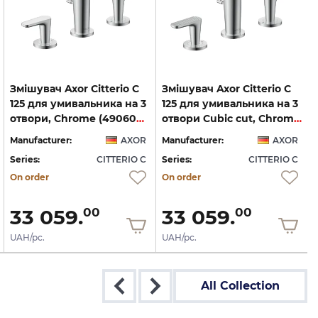
Змішувач Axor Citterio C
Змішувач Axor Citterio C
125 для умивальника на 3
125 для умивальника на 3
отвори, Chrome (49060000)
отвори Cubic cut, Chrome (49061000)
Manufacturer:
AXOR
Manufacturer:
AXOR
Series:
CITTERIO C
Series:
CITTERIO C
S
On order
On order
33 059.
33 059.
00
00
UAH/pc.
UAH/pc.
All Collection