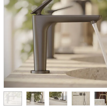
Змішувач Axor Citterio C
Змішувач Axor Citterio 
125 CoolStart для
125 CoolStart для
умивальника з донним клапаном pop-up, Chrome (49030000)
Manufacturer:
AXOR
Manufacturer:
AX
Series:
CITTERIO C
Series:
CITTERIO
On order
On order
24 289.
34 007.
00
00
UAH/pc.
UAH/pc.