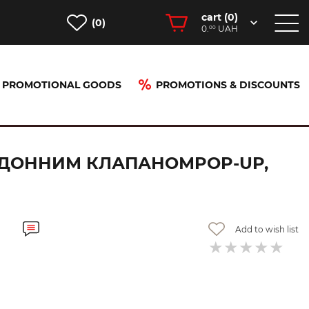
cart (
0
)
(0)
0.
UAH
00
PROMOTIONAL GOODS
PROMOTIONS & DISCOUNTS
p, Brushed Bronze (49010140)
З ДОННИМ КЛАПАНОМPOP-UP,
Add to wish list