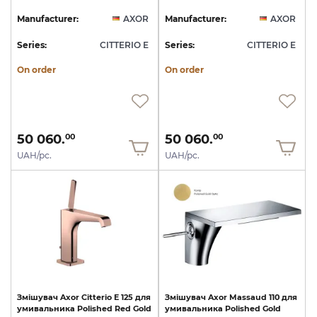
Manufacturer:
AXOR
Manufacturer:
AXOR
Series:
CITTERIO E
Series:
CITTERIO E
On order
On order
50 060.
50 060.
00
00
UAH/pc.
UAH/pc.
Змішувач
Axor
Citterio
E
125
для
Змішувач
Axor
Massaud
110
для
умивальника
Polished
Red
Gold
умивальника
Polished
Gold