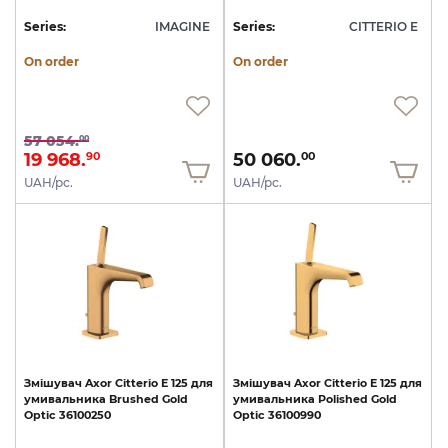
Series:
IMAGINE
Series:
CITTERIO E
On order
On order
57 054.
00
19 968.
50 060.
90
00
UAH/pc.
UAH/pc.
Змішувач
Axor
Citterio
E
125
для
Змішувач
Axor
Citterio
E
125
для
умивальника
Brushed
Gold
умивальника
Polished
Gold
Optic
36100250
Optic
36100990