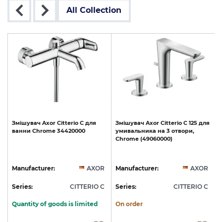
All Collection
Змішувач
Axor
Citterio
C
для
Змішувач
Axor
Citterio
C
125
для
ванни
Chrome
34420000
умивальника
на
3
отвори,
Chrome
(49060000)
R
Manufacturer:
AXOR
Manufacturer:
AXOR
C
Series:
CITTERIO C
Series:
CITTERIO C
S
Quantity of goods is limited
On order