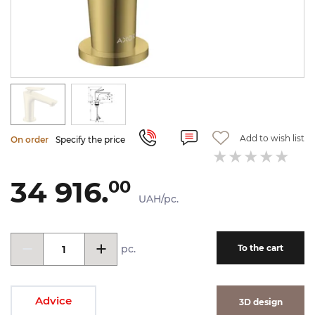
Add to wish list
On order
Specify the price
34 916.
00
UAH/pc.
pc.
To the cart
Advice
3D design