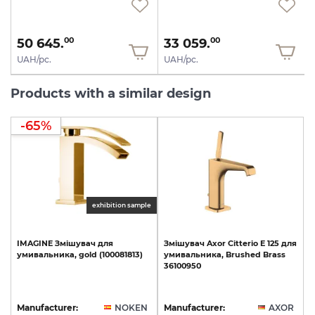
50 645.
33 059.
00
00
UAH/pc.
UAH/pc.
Products with a similar design
-65%
exhibition sample
IMAGINE
Змішувач
для
Змішувач
Axor
Citterio
E
125
для
умивальника,
gold
(100081813)
умивальника,
Brushed
Brass
36100950
Manufacturer:
NOKEN
Manufacturer:
AXOR