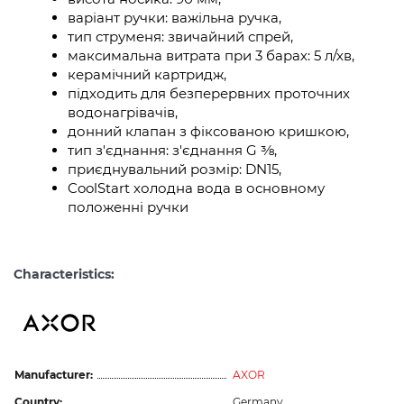
варіант ручки: важільна ручка,
тип струменя: звичайний спрей,
максимальна витрата при 3 барах: 5 л/хв,
керамічний картридж,
підходить для безперервних проточних
водонагрівачів,
донний клапан з фіксованою кришкою,
тип з'єднання: з'єднання G ⅜,
приєднувальний розмір: DN15,
CoolStart холодна вода в основному
положенні ручки
Characteristics:
Manufacturer:
AXOR
Country:
Germany