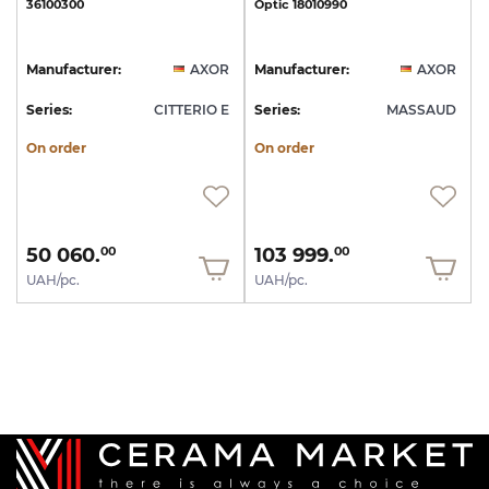
36100300
Optic
18010990
Manufacturer:
AXOR
Manufacturer:
AXOR
Series:
CITTERIO E
Series:
MASSAUD
On order
On order
50 060.
103 999.
00
00
UAH/pc.
UAH/pc.