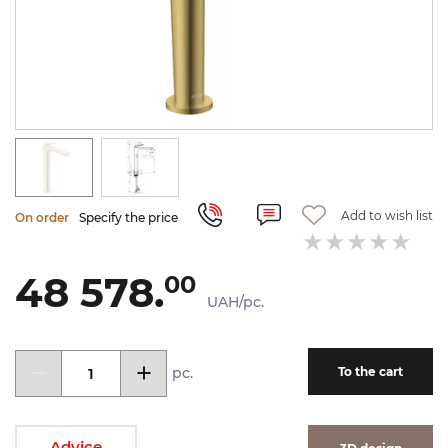
Add to wish list
On order
Specify the price
48 578.
00
UAH/pc.
pc.
To the cart
Advice