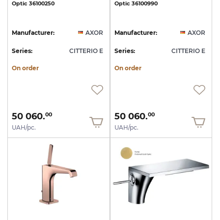
Optic
36100250
Optic
36100990
Manufacturer:
AXOR
Manufacturer:
AXOR
Series:
CITTERIO E
Series:
CITTERIO E
On order
On order
50 060.
50 060.
00
00
UAH/pc.
UAH/pc.