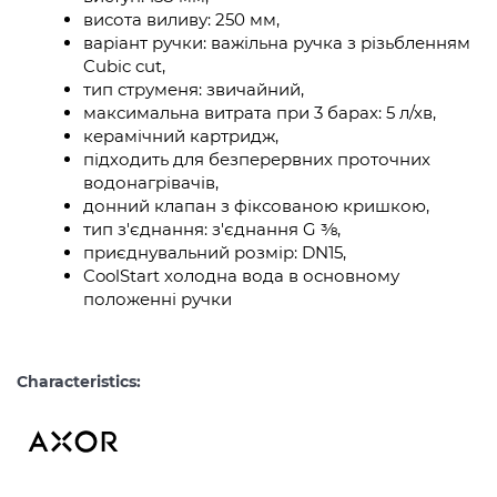
висота виливу: 250 мм,
варіант ручки: важільна ручка з різьбленням
Cubic cut,
тип струменя: звичайний,
максимальна витрата при 3 барах: 5 л/хв,
керамічний картридж,
підходить для безперервних проточних
водонагрівачів,
донний клапан з фіксованою кришкою,
тип з'єднання: з'єднання G ⅜,
приєднувальний розмір: DN15,
CoolStart холодна вода в основному
положенні ручки
Characteristics: