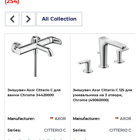
(254)
All Collection
Змішувач
Axor
Citterio
C
для
Змішувач
Axor
Citterio
C
125
для
ванни
Chrome
34420000
умивальника
на
3
отвори,
Chrome
(49060000)
R
Manufacturer:
AXOR
Manufacturer:
AXOR
C
Series:
CITTERIO C
Series:
CITTERIO C
S