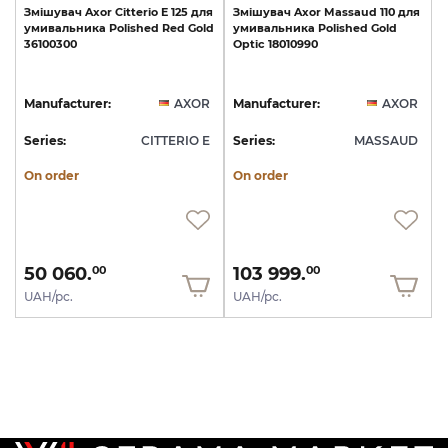
Змішувач
Axor
Citterio
E
125
для
Змішувач
Axor
Massaud
110
для
умивальника
Polished
Red
Gold
умивальника
Polished
Gold
36100300
Optic
18010990
Manufacturer:
AXOR
Manufacturer:
AXOR
Series:
CITTERIO E
Series:
MASSAUD
On order
On order
50 060.
103 999.
00
00
UAH/pc.
UAH/pc.