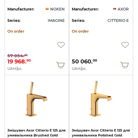
Manufacturer:
NOKEN
Manufacturer:
AXOR
Series:
IMAGINE
Series:
CITTERIO E
On order
On order
57 054.
00
19 968.
50 060.
90
00
UAH/pc.
UAH/pc.
Змішувач
Axor
Citterio
E
125
для
Змішувач
Axor
Citterio
E
125
для
умивальника
Brushed
Gold
умивальника
Polished
Gold