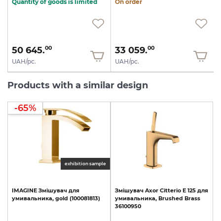
Quantity of goods is limited
On order
50 645.
33 059.
00
00
UAH/pc.
UAH/pc.
Products with a similar design
-65%
exhibition sample
IMAGINE
Змішувач
для
Змішувач
Axor
Citterio
E
125
для
умивальника,
gold
(100081813)
умивальника,
Brushed
Brass
36100950