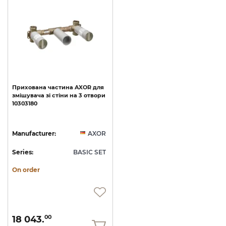
Прихована
частина
AXOR
для
змішувача
зі
стіни
на
3
отвори
10303180
Manufacturer:
AXOR
Series:
BASIC SET
On order
18 043.
00