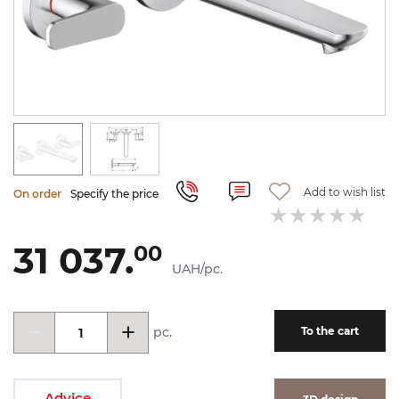
Add to wish list
On order
Specify the price
31 037.
00
UAH/pc.
pc.
To the cart
Advice