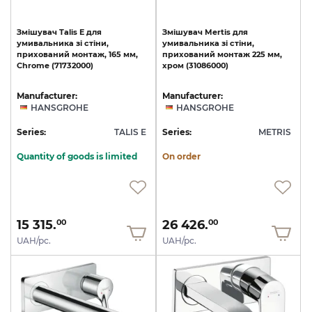
Змішувач
Talis
E
для
Змішувач
Mertis
для
умивальника
зі
стіни,
умивальника
зі
стіни,
прихований
монтаж,
165
мм,
прихований
монтаж
225
мм,
Chrome
(71732000)
хром
(31086000)
Manufacturer:
Manufacturer:
HANSGROHE
HANSGROHE
Series:
TALIS E
Series:
METRIS
Quantity of goods is limited
On order
15 315.
26 426.
00
00
UAH/pc.
UAH/pc.