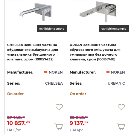
exhibition sample
exhibition sample
CHELSEA
Зовнішня
частина
URBAN
Зовнішня
частина
вбудованого
змішувача
для
вбудованого
змішувача
для
умивальника
без
донного
умивальника
без
донного
клапана,
хром
(100157432)
клапана,
хром
(100157418)
Manufacturer:
NOKEN
Manufacturer:
NOKEN
Series:
CHELSEA
Series:
URBAN C
On order
On order
27 143.
22 843.
20
80
10 857.
9 137.
28
52
UAH/pc.
UAH/pc.