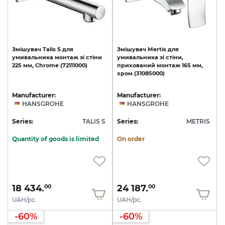
Змішувач
Talis
S
для
Змішувач
Mertis
для
умивальника
монтаж
зі
стіни
умивальника
зі
стіни,
225
мм,
Chrome
(72111000)
прихований
монтаж
165
мм,
хром
(31085000)
Manufacturer:
Manufacturer:
HANSGROHE
HANSGROHE
Series:
TALIS S
Series:
METRIS
Quantity of goods is limited
On order
18 434.
24 187.
00
00
UAH/pc.
UAH/pc.
-60%
-60%