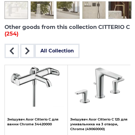
Other goods from this collection CITTERIO C
(254)
All Collection
Змішувач
Axor
Citterio
C
для
Змішувач
Axor
Citterio
C
125
для
ванни
Chrome
34420000
умивальника
на
3
отвори,
Chrome
(49060000)