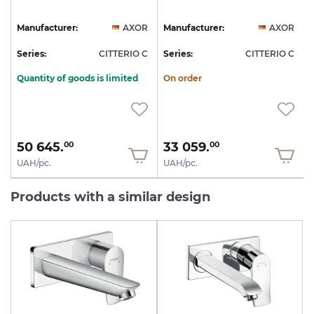
R
Manufacturer:
AXOR
Manufacturer:
AXOR
C
Series:
CITTERIO C
Series:
CITTERIO C
S
Quantity of goods is limited
On order
50 645.
33 059.
00
00
UAH/pc.
UAH/pc.
Products with a similar design