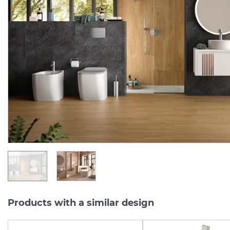
ROUND INOX, Зовнішня
ROUND INOX, Лійка
част.вбудованого
гігієнічного душу,
змішувача для душу, brushed stainless steel (100283371)
Manufacturer:
NOKEN
Manufacturer:
NOK
Series:
ROUND INOX
Series:
ROUND IN
Quantity of goods is
In Stock
limited
11 447.
2 849.
80
00
UAH/pc.
UAH/pc.
Products with a similar design