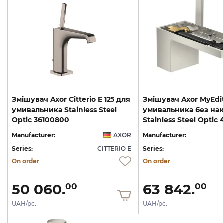
Змішувач Axor Citterio E 125 для
Змішувач Axor MyEdit
умивальника Stainless Steel
умивальника без нак
Optic 36100800
Stainless Steel Optic
Manufacturer:
AXOR
Manufacturer:
Series:
CITTERIO E
Series:
On order
On order
50 060.
63 842.
00
00
UAH/pc.
UAH/pc.