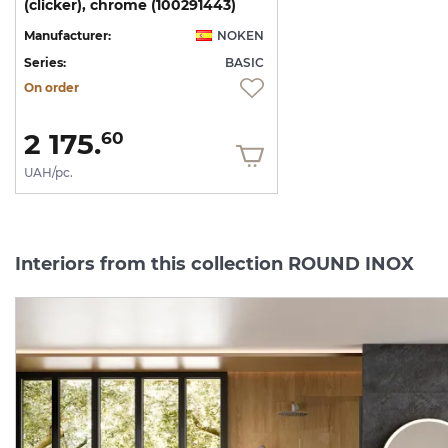
(clicker), chrome (100291443)
Manufacturer:
NOKEN
Series:
BASIC
On order
2 175.
60
UAH/pc.
Interiors from this collection ROUND INOX