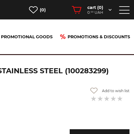
cart (
0
)
(0)
0.
UAH
00
PROMOTIONAL GOODS
PROMOTIONS & DISCOUNTS
3299)
INLESS STEEL (100283299)
Add to wish list