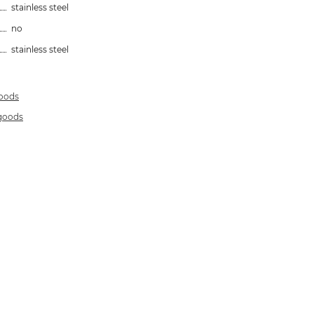
stainless steel
no
stainless steel
goods
 goods