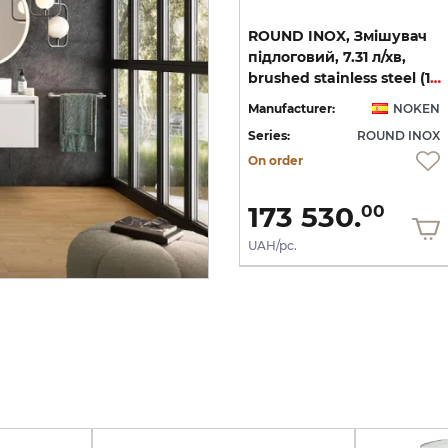
ROUND INOX, Тримач
ROUND INOX, Змішувач
ручного душу з
підлоговий, 7.31 л/хв,
brushed stainless steel (100311337)
підключенням води 1/2'', brushed stainless steel (100281146)
brushed stainless steel (100267528)
EN
Manufacturer:
NOKEN
Manufacturer:
NOKEN
OX
Series:
ROUND INOX
Series:
ROUND INOX
On order
On order
3 418.
173 530.
80
00
UAH/pc.
UAH/pc.