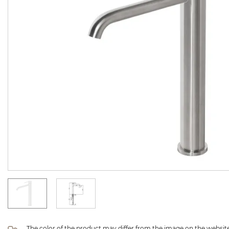
The color of the product may differ from the image on the website 