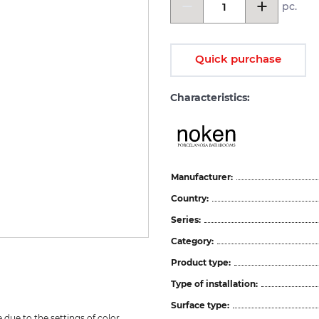
pc.
Quick purchase
Characteristics:
Manufacturer:
Country:
Series:
Category:
Product type:
Type of installation:
Surface type:
due to the settings of color 