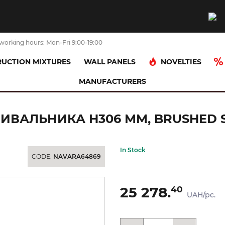
working hours: Mon-Fri 9:00-19:00
NOVELTIES
UCTION MIXTURES
WALL PANELS
MANUFACTURERS
OX, Змішувач для умивальника h306 мм, brushed stainless steel (10028
ВАЛЬНИКА H306 ММ, BRUSHED STA
In Stock
CODE:
NAVARA64869
25 278.
40
UAH/pc.