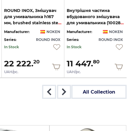
ROUND INOX, Змішувач
Внутрішня частина
для умивальника h167
вбудованого змішувача
мм, brushed stainless steel (100283347)
для умивальника (100283349)
Manufacturer:
NOKEN
Manufacturer:
NOKEN
Series:
ROUND INOX
Series:
ROUND INOX
S
In Stock
In Stock
22 222.
11 447.
20
80
UAH/pc.
UAH/pc.
All Collection