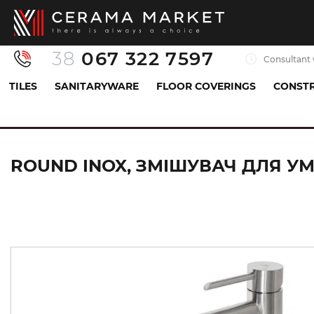
38
067 322 7597
Consultant 
TILES
SANITARYWARE
FLOOR COVERINGS
CONSTR
Sanitaryware
Mixers
Sink mixer
ROUND IN
ROUND INOX, ЗМІШУВАЧ ДЛЯ УМИ