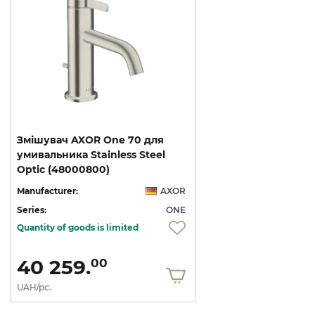
Змішувач AXOR One 70 для
умивальника Stainless Steel
Optic (48000800)
Manufacturer:
AXOR
Series:
ONE
Quantity of goods is limited
40 259.
00
UAH/pc.