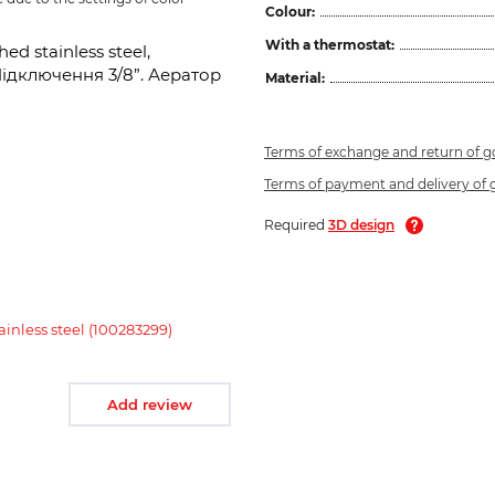
Colour:
With a thermostat:
 stainless steel,
ідключення 3/8”. Аератор
Material:
Terms of exchange and return of 
Terms of payment and delivery of
Required
3D design
nless steel (100283299)
Add review