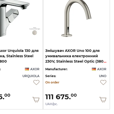
xor Urquiola 130 для
Змішувач AXOR Uno 100 для
а, Stainless Steel
умивальника електронний
0800
230V, Stainless Steel Optic (38010800)
:
AXOR
Manufacturer:
AXOR
URQUIOLA
Series:
UNO
On order
6.
111 675.
00
00
UAH/pc.