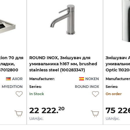
ion 70 для
ROUND INOX, Змішувач для
Змішувач A
ладки,
умивальника h167 мм, brushed
умивальник
 47012800
stainless steel (100283347)
Optic 1102
AXOR
Manufacturer:
NOKEN
Manufacturer
MYEDITION
Series:
ROUND INOX
Series:
In Stock
On order
22 222.
75 22
20
UAH/pc.
UAH/pc.