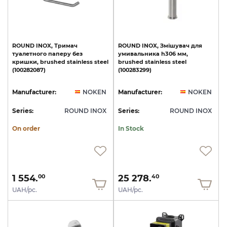
ROUND
INOX,
Тримач
ROUND
INOX,
Змішувач
для
туалетного
паперу
без
умивальника
h306
мм,
кришки,
brushed
stainless
steel
brushed
stainless
steel
(100282087)
(100283299)
Manufacturer:
NOKEN
Manufacturer:
NOKEN
Series:
ROUND INOX
Series:
ROUND INOX
On order
In Stock
1 554.
25 278.
00
40
UAH/pc.
UAH/pc.