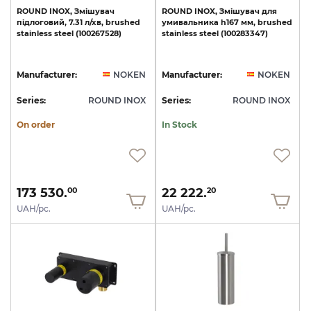
ROUND
INOX,
Змішувач
ROUND
INOX,
Змішувач
для
підлоговий,
7.31
л/хв,
brushed
умивальника
h167
мм,
brushed
stainless
steel
(100267528)
stainless
steel
(100283347)
Manufacturer:
NOKEN
Manufacturer:
NOKEN
Series:
ROUND INOX
Series:
ROUND INOX
On order
In Stock
173 530.
22 222.
00
20
UAH/pc.
UAH/pc.