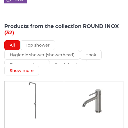
Products from the collection ROUND INOX
(32)
All
Top shower
Hygienic shower (showerhead)
Hook
Shower systems
Brush holder
Show more
Handheld showerhead (spray)
Shower holder
Holder for paper
Toilet paper holder
Hose connection
Shower rod
other
Bathtub mixer
Shower mixer
Sink mixer
Bath spout (gooseneck)
Basin drain valve
Hidden part