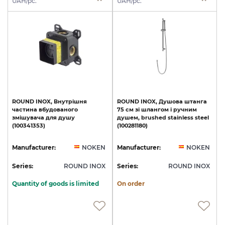
UAH/pc.
UAH/pc.
ROUND
INOX,
Внутрішня
ROUND
INOX,
Душова
штанга
частина
вбудованого
75
см
зі
шлангом
і
ручним
змішувача
для
душу
душем,
brushed
stainless
steel
(100341353)
(100281180)
Manufacturer:
NOKEN
Manufacturer:
NOKEN
Series:
ROUND INOX
Series:
ROUND INOX
Quantity of goods is limited
On order