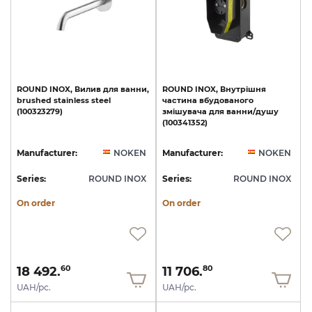
ROUND
INOX,
Вилив
для
ванни,
ROUND
INOX,
Внутрішня
brushed
stainless
steel
частина
вбудованого
(100323279)
змішувача
для
ванни/душу
(100341352)
Manufacturer:
NOKEN
Manufacturer:
NOKEN
Series:
ROUND INOX
Series:
ROUND INOX
On order
On order
18 492.
11 706.
60
80
UAH/pc.
UAH/pc.