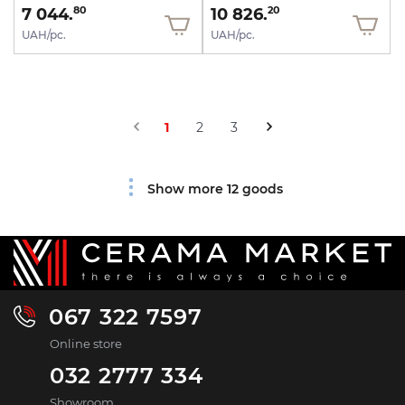
7 044.
10 826.
80
20
UAH/pc.
UAH/pc.
1
2
3
Show more 12 goods
067 322 7597
Online store
032 2777 334
Showroom