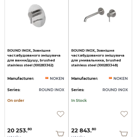
ROUND
INOX,
Зовнішня
ROUND
INOX,
Зовнішня
част.вбудованого
змішувача
част.вбудованого
змішувача
для
ванни/душу,
brushed
для
умивальника,
brushed
stainless
steel
(100283362)
stainless
steel
(100283348)
Manufacturer:
NOKEN
Manufacturer:
NOKEN
Series:
ROUND INOX
Series:
ROUND INOX
On order
In Stock
20 253.
22 843.
80
80