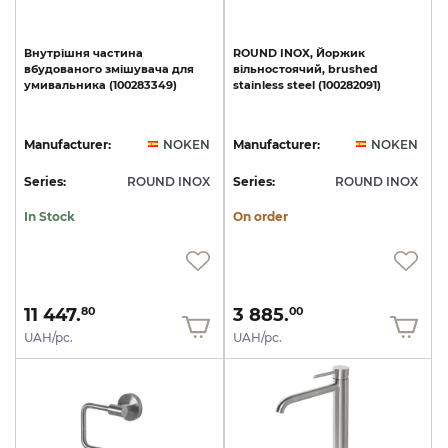
Внутрішня
частина
ROUND
INOX,
Йоржик
вбудованого
змішувача
для
вільностоячий,
brushed
умивальника
(100283349)
stainless
steel
(100282091)
Manufacturer:
NOKEN
Manufacturer:
NOKEN
Series:
ROUND INOX
Series:
ROUND INOX
In Stock
On order
11 447.
3 885.
80
00
UAH/pc.
UAH/pc.