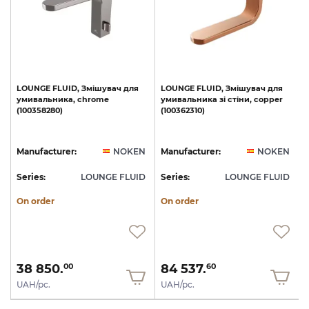
LOUNGE
FLUID,
Змішувач
для
LOUNGE
FLUID,
Змішувач
для
умивальника,
chrome
умивальника
зі
стіни,
copper
(100358280)
(100362310)
N
Manufacturer:
NOKEN
Manufacturer:
NOKEN
D
Series:
LOUNGE FLUID
Series:
LOUNGE FLUID
S
On order
On order
38 850.
84 537.
00
60
UAH/pc.
UAH/pc.