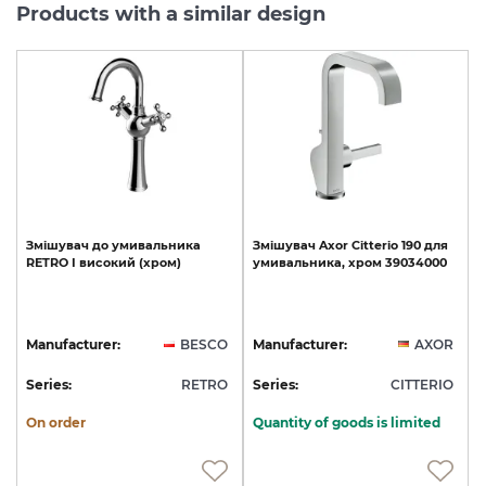
Products with a similar design
Змішувач
до
умивальника
Змішувач
Axor
Citterio
190
для
RETRO
I
високий
(хром)
умивальника,
хром
39034000
Manufacturer:
BESCO
Manufacturer:
AXOR
Series:
RETRO
Series:
CITTERIO
On order
Quantity of goods is limited