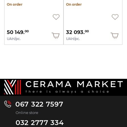
On order
On order
50 149.
32 093.
00
00
UAH/pc.
UAH/pc.
067 322 7597
Online store
032 2777 334