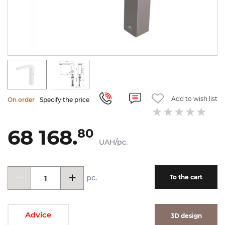
Add to wish list
On order
Specify the price
68 168.
80
UAH/pc.
pc.
To the cart
Advice
3D design