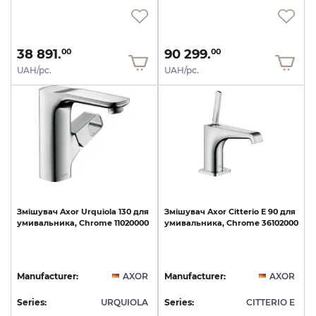
38 891.
90 299.
00
00
UAH/pc.
UAH/pc.
Змішувач
Axor
Urquiola
130
для
Змішувач
Axor
Citterio
E
90
для
умивальника,
Chrome
11020000
умивальника,
Chrome
36102000
Manufacturer:
AXOR
Manufacturer:
AXOR
Series:
URQUIOLA
Series:
CITTERIO E