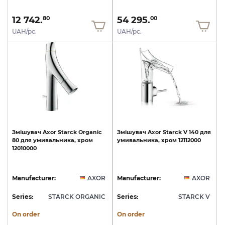
12 742.
54 295.
80
00
UAH/pc.
UAH/pc.
Змішувач
Axor
Starck
Organic
Змішувач
Axor
Starck
V
140
для
80
для
умивальника,
хром
умивальника,
хром
12112000
12010000
Manufacturer:
AXOR
Manufacturer:
AXOR
Series:
STARCK ORGANIC
Series:
STARCK V
On order
On order