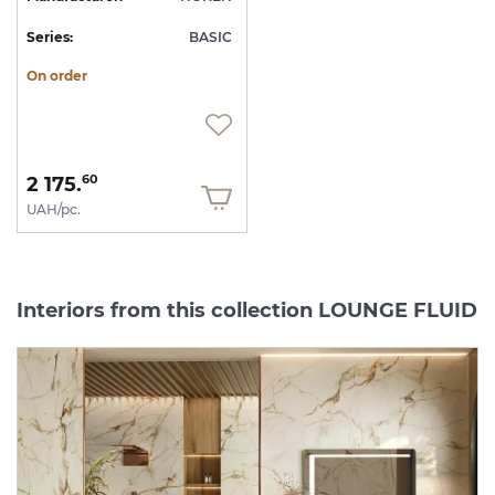
Series:
BASIC
On order
2 175.
60
UAH/pc.
Interiors from this collection LOUNGE FLUID