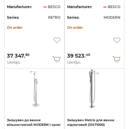
Manufacturer:
BESCO
Manufacturer:
BESCO
Series:
RETRO
Series:
MODERN
On order
On order
37 347.
39 523.
80
40
UAH/pc.
UAH/pc.
Змішувач
до
ванни
Змішувач
Metris
для
ванни
вільностоячий
MODERN
I
хром
підлоговий
(31471000)