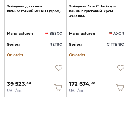
Змішувач
до
ванни
Змішувач
Axor
Citterio
для
вільностоячий
RETRO
I
(хром)
ванни
підлоговий,
хром
39451000
Manufacturer:
BESCO
Manufacturer:
AXOR
Series:
RETRO
Series:
CITTERIO
On order
On order
39 523.
172 674.
40
00
UAH/pc.
UAH/pc.