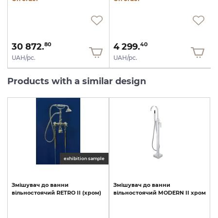
30 872.
4 299.
80
40
UAH/pc.
UAH/pc.
Products with a similar design
exhibition sample
Змішувач
до
ванни
Змішувач
до
ванни
вільностоячий
RETRO
II
(хром)
вільностоячий
MODERN
II
хром