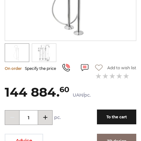
Add to wish list
On order
Specify the price
144 884.
60
UAH/pc.
pc.
To the cart
Advice