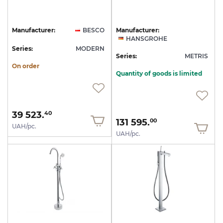
Manufacturer:
BESCO
Manufacturer:
HANSGROHE
Series:
MODERN
Series:
METRIS
On order
Quantity of goods is limited
39 523.
40
131 595.
00
UAH/pc.
UAH/pc.