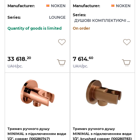
Manufacturer:
NOKEN
Manufacturer:
NOKEN
Series:
Series:
LOUNGE
ДУШОВІ КОМПЛЕКТУЮЧІ NOKEN
Quantity of goods is limited
On order
33 618.
7 614.
20
60
UAH/pc.
UAH/pc.
Тримач
ручного
душу
Тримач
ручного
душу
MINIMAL
з
підключенням
води
MINIMAL
з
підключенням
води
1/2",
copper
(100280747)
1/2",
brushed
copper
(100280783)