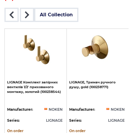
All Collection
LIGNAGE
Комплект
запірних
LIGNAGE,
Тримач
ручного
вентилів
1/2'
прихованого
душу,
gold
(100238771)
монтажу,
золотий
(100238544)
N
Manufacturer:
NOKEN
Manufacturer:
NOKEN
E
Series:
LIGNAGE
Series:
LIGNAGE
S
On order
On order