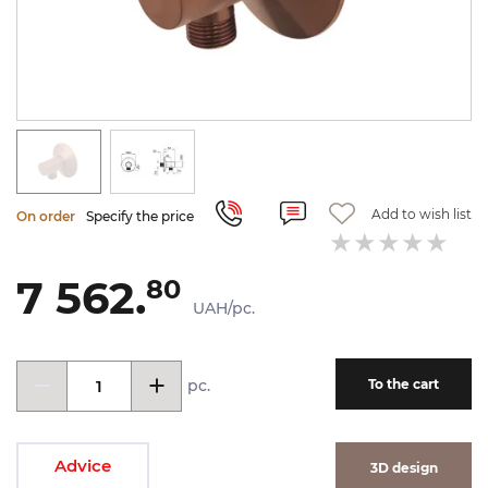
Add to wish list
On order
Specify the price
7 562.
80
UAH/pc.
pc.
To the cart
Advice
3D design