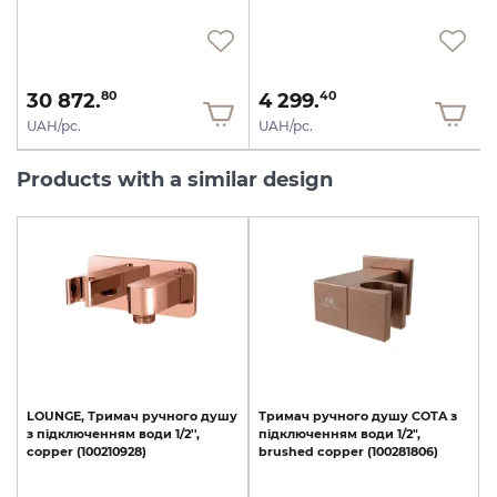
30 872.
4 299.
80
40
UAH/pc.
UAH/pc.
Products with a similar design
LOUNGE,
Тримач
ручного
душу
Тримач
ручного
душу
COTA
з
з
підключенням
води
1/2'',
підключенням
води
1/2",
copper
(100210928)
brushed
copper
(100281806)