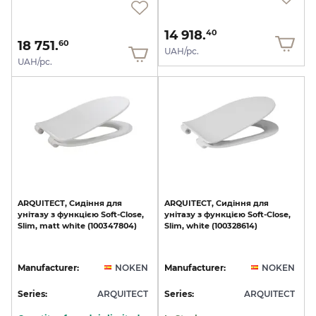
14 918.
40
18 751.
60
UAH/pc.
UAH/pc.
ARQUITECT,
Сидіння
для
ARQUITECT,
Сидіння
для
унітазу
з
функцією
Soft-Close,
унітазу
з
функцією
Soft-Close,
Slim,
matt
white
(100347804)
Slim,
white
(100328614)
Manufacturer:
NOKEN
Manufacturer:
NOKEN
Series:
ARQUITECT
Series:
ARQUITECT