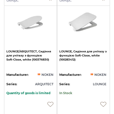
UAH/pc.
UAH/pc.
LOUNGE/ARQUITECT,
Сидіння
LOUNGE,
Сидіння
для
унітазу
з
для
унітазу
з
функцією
функцією
Soft-Close,
white
Soft-Close,
white
(100376830)
(100283412)
Manufacturer:
NOKEN
Manufacturer:
NOKEN
Series:
ARQUITECT
Series:
LOUNGE
Quantity of goods is limited
In Stock