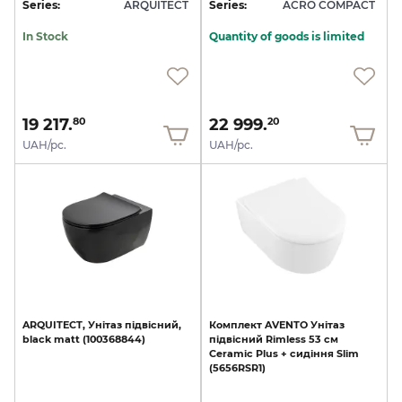
Series:
ARQUITECT
Series:
ACRO COMPACT
In Stock
Quantity of goods is limited
19 217.
22 999.
80
20
UAH/pc.
UAH/pc.
ARQUITECT,
Унітаз
підвісний,
Комплект
AVENTO
Унітаз
black
matt
(100368844)
підвісний
Rimless
53
см
Ceramic
Plus
+
сидіння
Slim
(5656RSR1)