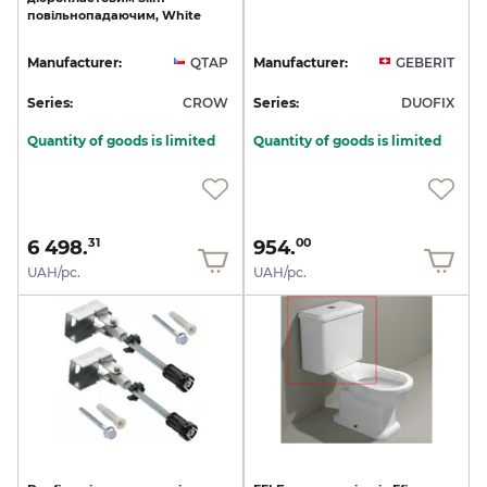
повільнопадаючим,
White
Manufacturer:
QTAP
Manufacturer:
GEBERIT
Series:
CROW
Series:
DUOFIX
Quantity of goods is limited
Quantity of goods is limited
6 498.
954.
31
00
UAH/pc.
UAH/pc.