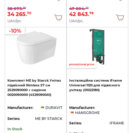
38 073.
47 604.
00
20
34 265.
42 843.
70
78
UAH/pc.
UAH/pc.
-10%
promotional price
Комплект
ME
by
Starck
Унітаз
Інсталяційна
система
iFrame
підвісний
Rimless
57
см
Universal
1120
для
підвісного
2529090000
+
сидіння
унітазу
(01022180)
0020090000
(45290900A1)
Manufacturer:
DURAVIT
Manufacturer:
HANSGROHE
Series:
ME BY STARCK
Series:
IFRAME
In Stock