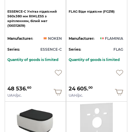
ESSENCE-C
Унітаз
підвісний
FLAG
Біде
підвісне
(FG218)
560х380
мм
RIMLESS
з
кріпленням,
білий
мат
(100312619)
Manufacturer:
NOKEN
Manufacturer:
FLAMINIA
Series:
ESSENCE-C
Series:
FLAG
Quantity of goods is limited
Quantity of goods is limited
48 536.
24 605.
60
00
UAH/pc.
UAH/pc.