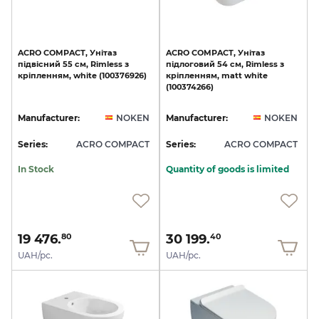
ACRO
COMPACT,
Унітаз
ACRO
COMPACT,
Унітаз
підвісний
55
см,
Rimless
з
підлоговий
54
см,
Rimless
з
кріпленням,
white
(100376926)
кріпленням,
matt
white
(100374266)
Manufacturer:
NOKEN
Manufacturer:
NOKEN
Series:
ACRO COMPACT
Series:
ACRO COMPACT
In Stock
Quantity of goods is limited
19 476.
30 199.
80
40
UAH/pc.
UAH/pc.