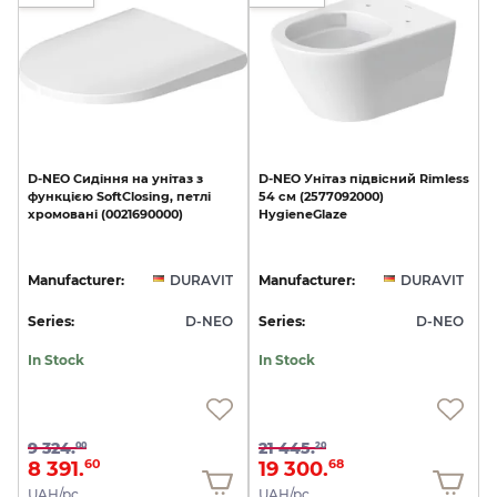
D-NEO
Сидіння
на
унітаз
з
D-NEO
Унітаз
підвісний
Rimless
функцією
SoftClosing,
петлі
54
см
(2577092000)
хромовані
(0021690000)
HygieneGlaze
Manufacturer:
DURAVIT
Manufacturer:
DURAVIT
Series:
D-NEO
Series:
D-NEO
In Stock
In Stock
9 324.
21 445.
00
20
8 391.
19 300.
60
68
UAH/pc.
UAH/pc.