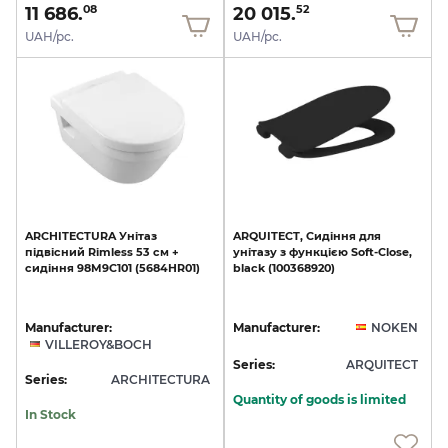
11 686.
20 015.
08
52
UAH/pc.
UAH/pc.
ARCHITECTURA
Унітаз
ARQUITECT,
Сидіння
для
підвісний
Rimless
53
см
+
унітазу
з
функцією
Soft-Close,
сидіння
98M9C101
(5684HR01)
black
(100368920)
Manufacturer:
Manufacturer:
NOKEN
VILLEROY&BOCH
Series:
ARQUITECT
Series:
ARCHITECTURA
Quantity of goods is limited
In Stock