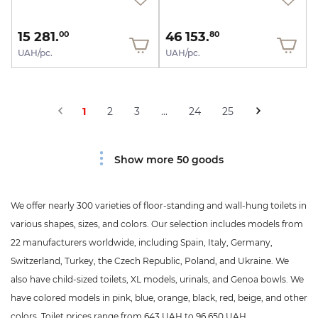
15 281.
46 153.
00
80
UAH/pc.
UAH/pc.
1
2
3
...
24
25
Show more 50 goods
We offer nearly 300 varieties of floor-standing and wall-hung toilets in
various shapes, sizes, and colors. Our selection includes models from
22 manufacturers worldwide, including Spain, Italy, Germany,
Switzerland, Turkey, the Czech Republic, Poland, and Ukraine. We
also have child-sized toilets, XL models, urinals, and Genoa bowls. We
have colored models in pink, blue, orange, black, red, beige, and other
colors. Toilet prices range from 643 UAH to 96,650 UAH.