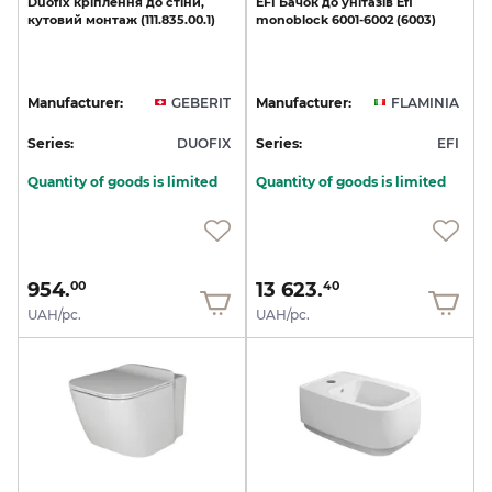
Duofix
кріплення
до
стіни,
EFI
Бачок
до
унітазів
Efi
кутовий
монтаж
(111.835.00.1)
monoblock
6001-6002
(6003)
Manufacturer:
GEBERIT
Manufacturer:
FLAMINIA
Series:
DUOFIX
Series:
EFI
Quantity of goods is limited
Quantity of goods is limited
954.
13 623.
00
40
UAH/pc.
UAH/pc.