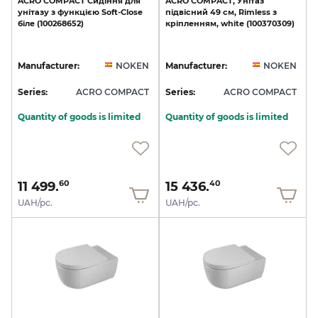
ACRO
COMPACT
Сидіння
для
ACRO
COMPACT,
Унітаз
унітазу
з
функцією
Soft-Close
підвісний
49
см,
Rimless
з
біле
(100268652)
кріпленням,
white
(100370309)
Manufacturer:
NOKEN
Manufacturer:
NOKEN
Series:
ACRO COMPACT
Series:
ACRO COMPACT
Quantity of goods is limited
Quantity of goods is limited
11 499.
15 436.
60
40
UAH/pc.
UAH/pc.