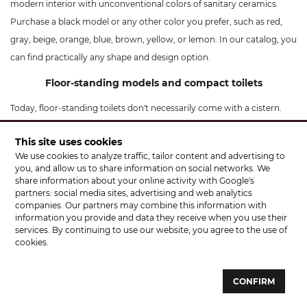
modern interior with unconventional colors of sanitary ceramics.
Purchase a black model or any other color you prefer, such as red,
gray, beige, orange, blue, brown, yellow, or lemon. In our catalog, you
can find practically any shape and design option.
Floor-standing models and compact toilets
Today, floor-standing toilets don't necessarily come with a cistern.
Those models where the installation is concealed within the wall are
This site uses cookies
also considered floor-standing. We offer a wide variety of designs and
We use cookies to analyze traffic, tailor content and advertising to
colors for such models. We even have collections with a consistent
you, and allow us to share information on social networks. We
appearance for both wall-hung and floor-standing types. So, your
share information about your online activity with Google's
partners: social media sites, advertising and web analytics
plumbing layout won't limit your choices. Just visit our salon in
companies. Our partners may combine this information with
Solonka at 68 Kiltseva Street, and you can find the optimal option for
information you provide and data they receive when you use their
services. By continuing to use our website, you agree to the use of
yourself.
cookies.
If you prefer the classic type, then a compact toilet would be suitable
for you. Compacts are fully equipped models, including the bowl,
CONFIRM
cistern, and flushing mechanism. Manufacturers typically also include