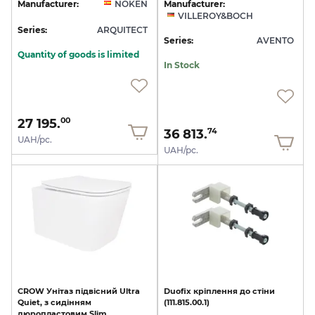
Manufacturer:
NOKEN
Manufacturer:
VILLEROY&BOCH
Series:
ARQUITECT
Series:
AVENTO
Quantity of goods is limited
In Stock
27 195.
00
36 813.
74
UAH/pc.
UAH/pc.
CROW
Унітаз
підвісний
Ultra
Duofix
кріплення
до
стіни
Quiet,
з
сидінням
(111.815.00.1)
дюропластовим
Slim