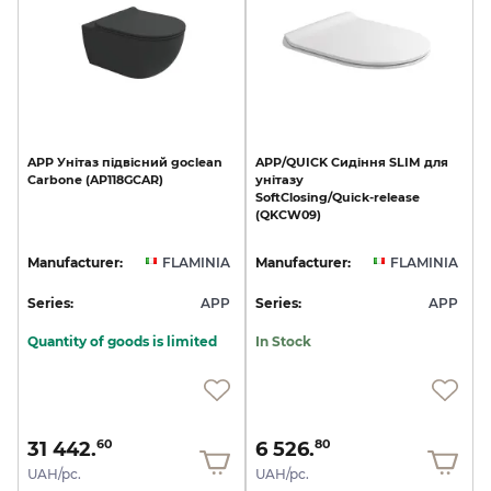
APP
Унітаз
підвісний
goclean
APP/QUICK
Сидіння
SLIM
для
Carbone
(AP118GCAR)
унітазу
SoftClosing/Quick-release
(QKCW09)
Manufacturer:
FLAMINIA
Manufacturer:
FLAMINIA
Series:
APP
Series:
APP
Quantity of goods is limited
In Stock
31 442.
6 526.
60
80
UAH/pc.
UAH/pc.