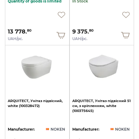
Quantity of goods is limited
In Stock
13 778.
9 375.
80
80
UAH/pc.
UAH/pc.
ARQUITECT,
Унітаз
підвісний,
ARQUITECT,
Унітаз
підвісний
51
white
(100328472)
см,
з
кріпленням,
white
(100375645)
Manufacturer:
NOKEN
Manufacturer:
NOKEN