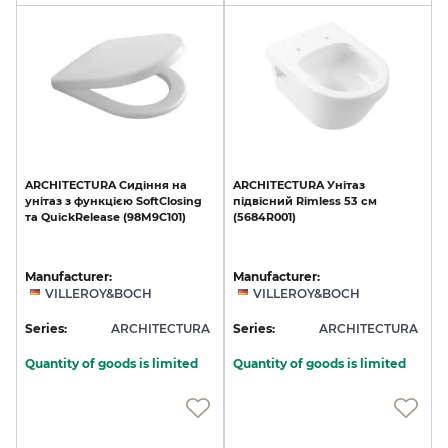
ARCHITECTURA
Сидіння
на
ARCHITECTURA
Унітаз
унітаз
з
функцією
SoftClosing
підвісний
Rimless
53
см
та
QuickRelease
(98M9C101)
(5684R001)
Manufacturer:
Manufacturer:
VILLEROY&BOCH
VILLEROY&BOCH
Series:
ARCHITECTURA
Series:
ARCHITECTURA
Quantity of goods is limited
Quantity of goods is limited