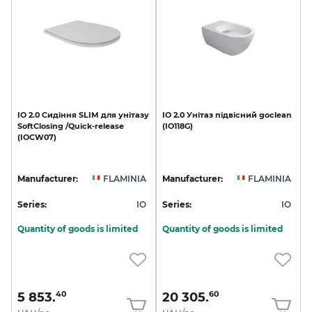
IO
2.0
Сидіння
SLIM
для
унітазу
IO
2.0
Унітаз
підвісний
goclean
SoftClosing
/Quick-release
(IO118G)
(IOCW07)
Manufacturer:
FLAMINIA
Manufacturer:
FLAMINIA
Series:
IO
Series:
IO
Quantity of goods is limited
Quantity of goods is limited
5 853.
20 305.
40
60