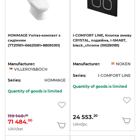
HOMMAGE
Унітаз-компакт
з
I-COMFORT
LINE,
Кнопка
змиву
сидінням
CRYSTAL,
подвійна,
I-SMART,
(772111R1+666210R1+8809S1R1)
black_chrome
(100290181)
Manufacturer:
Manufacturer:
NOKEN
VILLEROY&BOCH
Series:
I-COMFORT LINE
Series:
HOMMAGE
Quantity of goods is limited
Quantity of goods is limited
119 140.
00
24 553.
20
71 484.
00
UAH/pc.
UAH/set