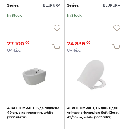
Series:
ELUPURA
Series:
ELUPURA
In Stock
In Stock
27 100.
24 836.
00
00
UAH/pc.
UAH/pc.
ACRO
COMPACT,
Біде
підвісне
ACRO
COMPACT,
Сидіння
для
49
см,
з
кріпленням,
white
унітазу
з
функцією
Soft-Close,
(100374707)
49/55
cм,
white
(100381122)