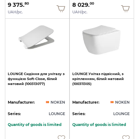
9 375.
8 029.
80
00
UAH/pc.
UAH/pc.
LOUNGE
Сидіння
для
унітазу
з
LOUNGE
Унітаз
підвісний,
з
функцією
Soft-Close,
білий
кріпленням,
білий
матовий
матовий
(100313077)
(100311305)
Manufacturer:
NOKEN
Manufacturer:
NOKEN
Series:
LOUNGE
Series:
LOUNGE
Quantity of goods is limited
Quantity of goods is limited