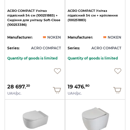
ACRO
COMPACT
Унітаз
ACRO
COMPACT
Унітаз
підвісний
54
см
(100251883)
+
підвісний
54
см
+
кріплення
Сидіння
для
унітазу
Soft-Close
(100251883)
(100253386)
Manufacturer:
NOKEN
Manufacturer:
NOKEN
Series:
ACRO COMPACT
Series:
ACRO COMPACT
Quantity of goods is limited
Quantity of goods is limited
28 697.
19 476.
20
80
UAH/pc.
UAH/pc.