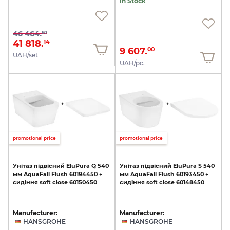
In Stock
46 464.
60
41 818.
14
9 607.
00
UAH/set
UAH/pc.
promotional price
promotional price
Унітаз
підвісний
EluPura
Q
540
Унітаз
підвісний
EluPura
S
540
мм
AquaFall
Flush
60194450
+
мм
AquaFall
Flush
60193450
+
сидіння
soft
close
60150450
сидіння
soft
close
60148450
Manufacturer:
Manufacturer:
HANSGROHE
HANSGROHE