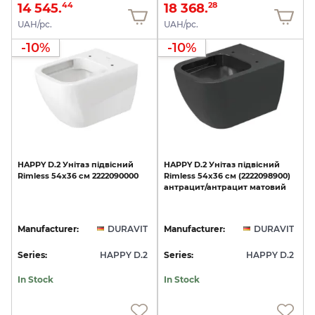
14 545.
18 368.
44
28
UAH/pc.
UAH/pc.
-10%
-10%
HAPPY
D.2
Унітаз
підвісний
HAPPY
D.2
Унітаз
підвісний
Rimless
54х36
см
2222090000
Rimless
54х36
см
(2222098900)
антрацит/антрацит
матовий
Manufacturer:
DURAVIT
Manufacturer:
DURAVIT
Series:
HAPPY D.2
Series:
HAPPY D.2
In Stock
In Stock