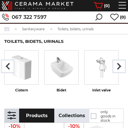
(
0
)
067 322 7597
(0)
Sanitaryware
Toilets, bidets, urinals
TOILETS, BIDETS, URINALS
Cistern
Bidet
Inlet valve
F
only
Products
Collections
goods in
stock
-10%
-10%