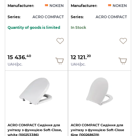
Manufacturer:
NOKEN
Manufacturer:
NOKEN
Series:
ACRO COMPACT
Series:
ACRO COMPACT
Quantity of goods is limited
In Stock
15 436.
12 121.
40
20
UAH/pc.
UAH/pc.
ACRO
COMPACT
Сидіння
для
ACRO
COMPACT
Сидіння
для
унітазу
з
функцією
Soft-Close,
унітазу
з
функцією
Soft-Close
white
(100253386)
біле
(100268639)