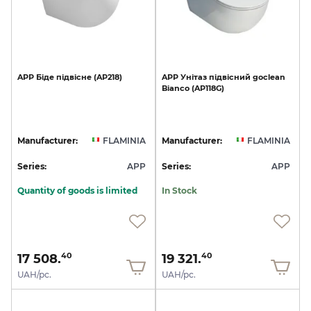
APP
Біде
підвісне
(AP218)
APP
Унітаз
підвісний
goclean
Bianco
(AP118G)
Manufacturer:
FLAMINIA
Manufacturer:
FLAMINIA
Series:
APP
Series:
APP
Quantity of goods is limited
In Stock
17 508.
19 321.
40
40
UAH/pc.
UAH/pc.