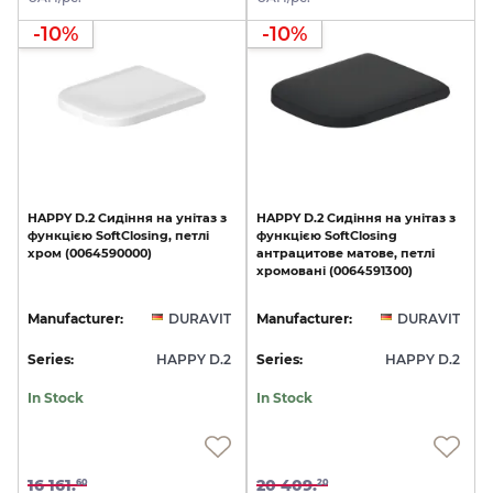
-10%
-10%
HAPPY
D.2
Сидіння
на
унітаз
з
HAPPY
D.2
Сидіння
на
унітаз
з
функцією
SoftClosing,
петлі
функцією
SoftClosing
хром
(0064590000)
антрацитове
матове,
петлі
хромовані
(0064591300)
Manufacturer:
DURAVIT
Manufacturer:
DURAVIT
Series:
HAPPY D.2
Series:
HAPPY D.2
In Stock
In Stock
16 161.
20 409.
60
20