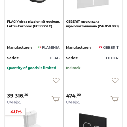
FLAG
Унітаз
підвісний
goclean,
GEBERIT
прокладка
Latte+Carbone
(FG118GSLC)
шумопоглинаюча
(156.050.00.1)
Manufacturer:
FLAMINIA
Manufacturer:
GEBERIT
Series:
FLAG
Series:
OTHER
Quantity of goods is limited
In Stock
39 316.
474.
20
00
UAH/pc.
UAH/pc.
-40%