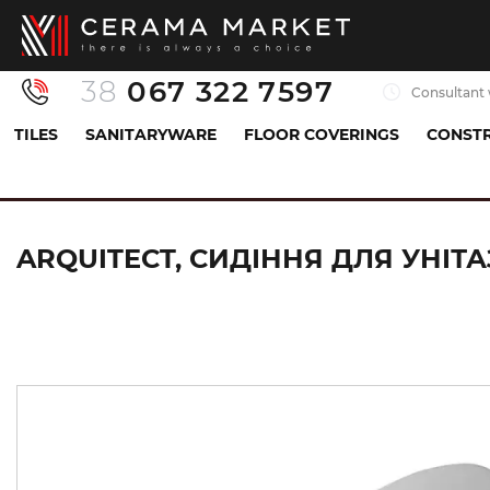
38
067 322 7597
Consultant 
TILES
SANITARYWARE
FLOOR COVERINGS
CONSTR
Sanitaryware
Toilets, bidets, urinals
Seat
ARQUITECT, СИДІННЯ ДЛЯ УНІТА