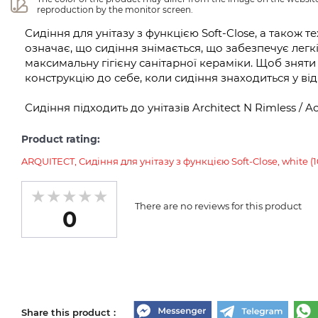
reproduction by the monitor screen.
Сидіння для унітазу з функцією Soft-Close, а також те
означає, що сидіння знімається, що забезпечує легк
максимальну гігієну санітарної кераміки. Щоб зняти
конструкцію до себе, коли сидіння знаходиться у ві
Сидіння підходить до унітазів Architect N Rimless / 
Product rating:
ARQUITECT, Сидіння для унітазу з функцією Soft-Close, white (
There are no reviews for this product
0
Share this product :