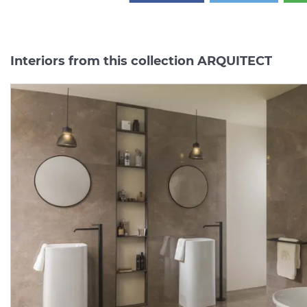
Interiors from this collection ARQUITECT
ARQUITECT, Сидіння для
ARQUITECT, Біде
унітазу з функцією
підвісне, black matt
Soft-Close, Slim, matt white (100347804)
(100368845)
Manufacturer:
NOKEN
Manufacturer:
NOK
Series:
ARQUITECT
Series:
ARQUITE
Quantity of goods is
On order
limited