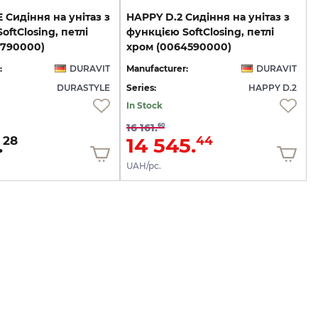
Сидіння на унітаз з
HAPPY D.2 Сидіння на унітаз з
oftClosing, петлі
функцією SoftClosing, петлі
3790000)
хром (0064590000)
:
DURAVIT
Manufacturer:
DURAVIT
DURASTYLE
Series:
HAPPY D.2
In Stock
16 161.
60
.
14 545.
28
44
UAH/pc.