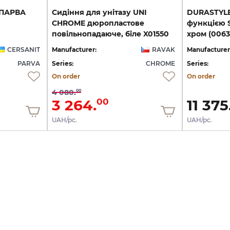
 ПАРВА
Сидіння для унітазу UNI
DURASTYLE 
CHROME дюропластове
функцією S
повільнопадаюче, біле X01550
хром (006
CERSANIT
Manufacturer:
RAVAK
Manufacturer
PARVA
Series:
CHROME
Series:
On order
On order
4 080.
00
3 264.
11 375
00
UAH/pc.
UAH/pc.