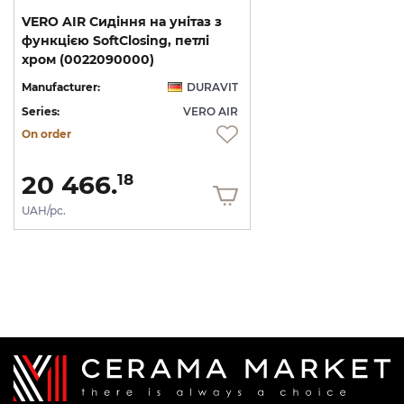
VERO AIR Сидіння на унітаз з
функцією SoftClosing, петлі
хром (0022090000)
Manufacturer:
DURAVIT
Series:
VERO AIR
On order
20 466.
18
UAH/pc.