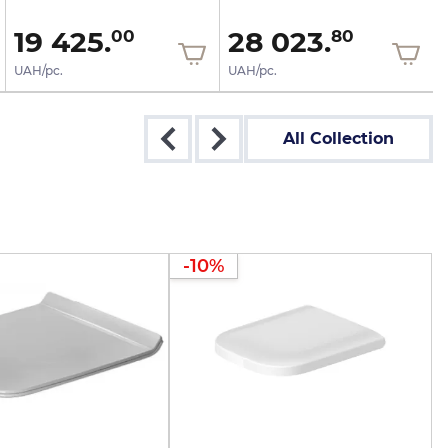
19 425.
28 023.
00
80
UAH/pc.
UAH/pc.
All Collection
-10%