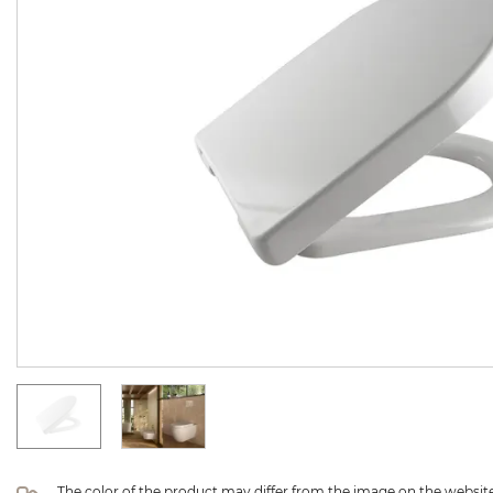
The color of the product may differ from the image on the website 