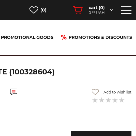
cart (
0
)
(0)
0.
UAH
00
PROMOTIONAL GOODS
PROMOTIONS & DISCOUNTS
)
E (100328604)
Add to wish list