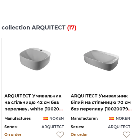
s collection ARQUITECT
(17)
ARQUITECT Умивальник
ARQUITECT Умивальник
на стільницю 42 см без
білий на стільницю 70 см
переливу, white (100200789)
без переливу (100200797)
Manufacturer:
NOKEN
Manufacturer:
NOKEN
Series:
ARQUITECT
Series:
ARQUITECT
S
On order
On order