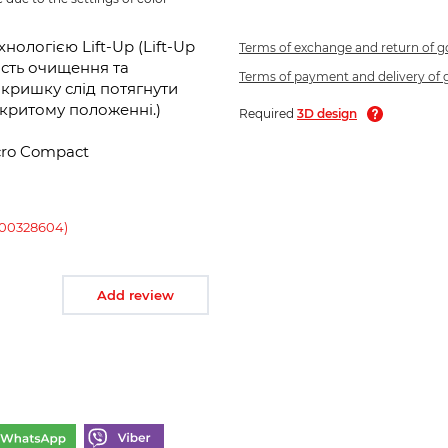
хнологією Lift-Up (Lift-Up
Terms of exchange and return of 
ість очищення та
Terms of payment and delivery of
 кришку слід потягнути
дкритому положенні.)
Required
3D design
Acro Compact
100328604)
Add review