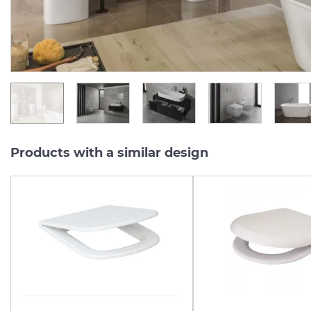
13 778.
24 656.
80
80
UAH/pc.
UAH/pc.
Products with a similar design