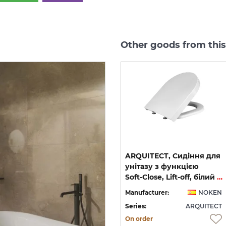
Other goods from thi
ARQUITECT, Унітаз
ARQUITECT, Сидіння для
підвісний, black matt
унітазу з функцією
(100368844)
Soft-Close, Lift-off, білий (100122004)
EN
Manufacturer:
NOKEN
Manufacturer:
NOKEN
CT
Series:
ARQUITECT
Series:
ARQUITECT
Quantity of goods is
On order
limited