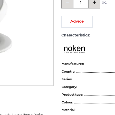
pc.
Advice
Characteristics:
Manufacturer:
Country:
Series:
Category:
Product type:
Colour:
Material:
due to the settings of color 