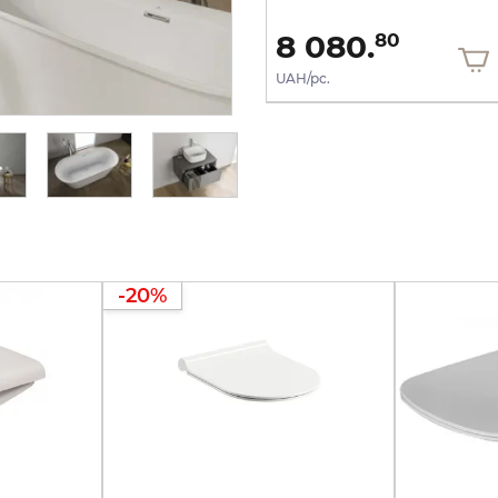
27 195.
8 080.
00
80
UAH/pc.
UAH/pc.
-20%