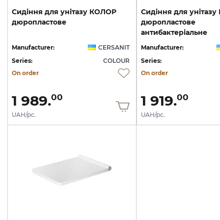
Сидіння
для
унітазу
КОЛОР
Сидіння для унітазу
дюропластове
дюропластове
антибактеріальне
Manufacturer:
CERSANIT
Manufacturer:
Series:
COLOUR
Series:
On order
On order
1 989.
1 919.
00
00
UAH/pc.
UAH/pc.