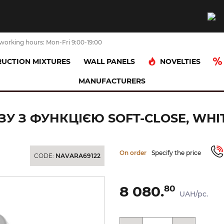
working hours: Mon-Fri 9:00-19:00
NOVELTIES
UCTION MIXTURES
WALL PANELS
MANUFACTURERS
ARQUITECT, Сидіння для унітазу з функцією Soft-Close, white (100328604
ЗУ З ФУНКЦІЄЮ SOFT-CLOSE, WHIT
On order
Specify the price
CODE:
NAVARA69122
8 080.
80
UAH/pc.