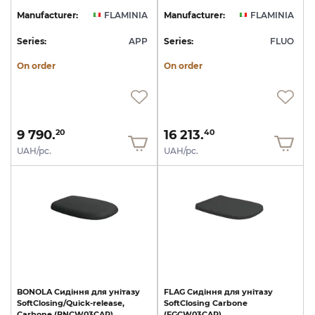
Manufacturer:
FLAMINIA
Manufacturer:
FLAMINIA
Series:
APP
Series:
FLUO
On order
On order
9 790.
16 213.
20
40
UAH/pc.
UAH/pc.
BONOLA
Сидіння
для
унітазу
FLAG
Сидіння
для
унітазу
SoftClosing/Quick-release,
SoftClosing
Carbone
Carbone
(BNCW03CAR)
(FGCW03CAR)