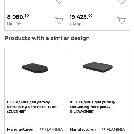
8 080.
19 425.
80
00
UAH/pc.
UAH/pc.
Products with a similar design
EFI
Сидіння
для
унітазу
NILE
Сидіння
для
унітазу
SoftClosing
Nero
петлі
хром
SoftClosing
Nero
glossy
(23/CRNER)
(NLCW03NER)
Manufacturer:
FLAMINIA
Manufacturer:
FLAMINIA