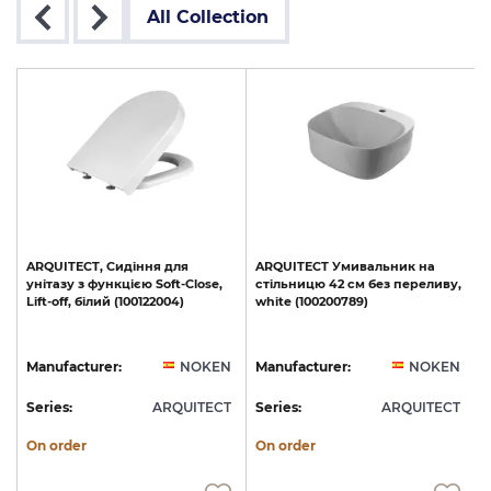
All Collection
ARQUITECT,
Сидіння
для
ARQUITECT
Умивальник
на
унітазу
з
функцією
Soft-Close,
стільницю
42
см
без
переливу,
Lift-off,
білий
(100122004)
white
(100200789)
N
Manufacturer:
NOKEN
Manufacturer:
NOKEN
T
Series:
ARQUITECT
Series:
ARQUITECT
S
On order
On order