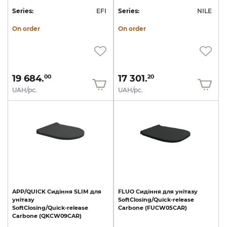
Series:
EFI
Series:
NILE
On order
On order
19 684.
17 301.
00
20
UAH/pc.
UAH/pc.
APP/QUICK
Сидіння
SLIM
для
FLUO
Сидіння
для
унітазу
унітазу
SoftClosing/Quick-release
SoftClosing/Quick-release
Carbone
(FUCW05CAR)
Carbone
(QKCW09CAR)