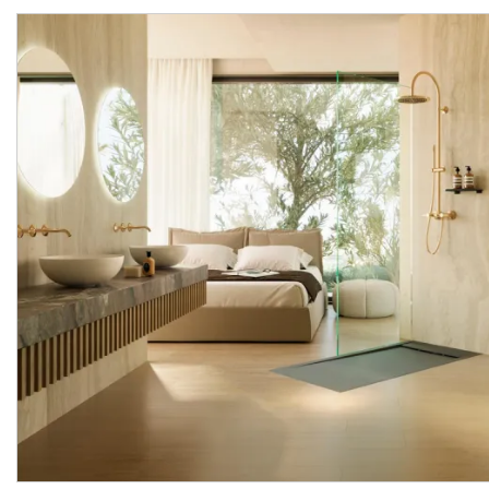
ACRO COMPACT
ACRO COMPACT Сидінн
Комплект: унітаз
для унітазу з функцією
підлоговий 600х360 + бачок з нижнім підводом води, білий (100313084)
Manufacturer:
NOKEN
Manufacturer:
NOK
Series:
ACRO COMPACT
Series:
ACRO COMPA
On order
On order
41 595.
9 116.
40
80
UAH/pc.
UAH/pc.