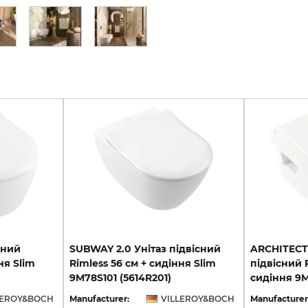
сний
SUBWAY 2.0 Унітаз підвісний
ARCHITECT
ня Slim
Rimless 56 см + сидіння Slim
підвісний 
9M78S101 (5614R201)
сидіння 9M
LEROY&BOCH
Manufacturer:
VILLEROY&BOCH
Manufacturer