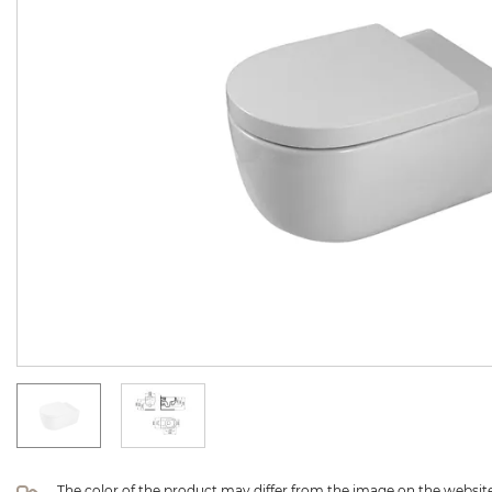
The color of the product may differ from the image on the website 