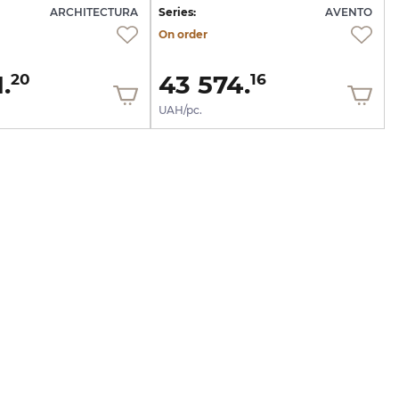
ARCHITECTURA
Series:
AVENTO
On order
.
43 574.
20
16
UAH/pc.