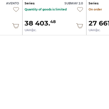
AVENTO
Series:
SUBWAY 2.0
Series:
Quantity of goods is limited
On order
38 403.
27 661
48
UAH/pc.
UAH/pc.