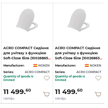
ACRO COMPACT Сидіння
ACRO COMPACT Сидіння
для унітазу з функцією
для унітазу з функцією
Soft-Close біле (100268652)
Soft-Close біле (100268639)
Manufacturer:
NOKEN
Manufacturer:
NOKEN
Series:
ACRO COMPACT
Series:
ACRO COMPACT
S
Quantity of goods is
Quantity of goods is
limited
limited
11 499.
11 499.
60
60
UAH/pc.
UAH/pc.