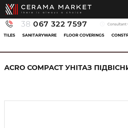
38
067 322 7597
Consultant 
TILES
SANITARYWARE
FLOOR COVERINGS
CONSTR
Sanitaryware
Toilets, bidets, urinals
Toilet
ACRO COMPACT УНІТАЗ ПІДВІСНИ