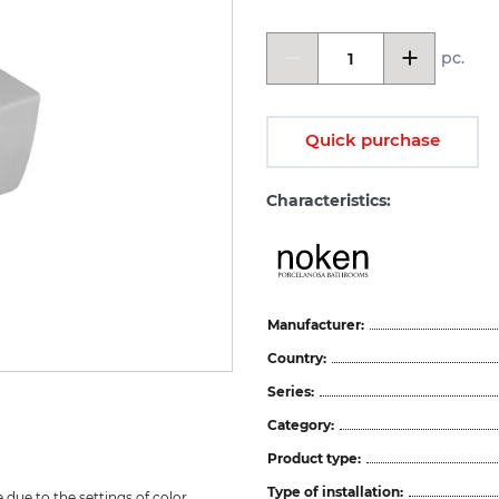
pc.
Quick purchase
Characteristics:
Manufacturer:
Country:
Series:
Category:
Product type:
Type of installation:
due to the settings of color 