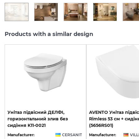
Products with a similar design
Унітаз підвісний ДЕЛФІ,
AVENTO Унітаз підві
горизонтальний злив без
Rimless 53 см + сидін
сидіння K11-0021
(5656RS01)
Manufacturer:
CERSANIT
Manufacturer:
VIL