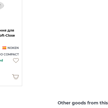
ння для
oft-Close
NOKEN
RO COMPACT
ed
Other goods from thi