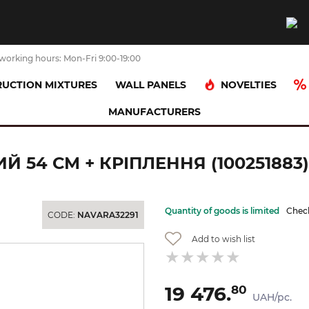
working hours: Mon-Fri 9:00-19:00
NOVELTIES
UCTION MIXTURES
WALL PANELS
MANUFACTURERS
ACRO COMPACT Унітаз підвісний 54 см + кріплення (100251883)
Й 54 СМ + КРІПЛЕННЯ (100251883)
Quantity of goods is limited
Check
CODE:
NAVARA32291
Add to wish list
19 476.
80
UAH/pc.