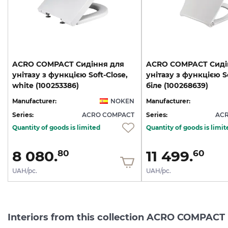
ACRO COMPACT Сидіння для
ACRO COMPACT Сиді
унітазу з функцією Soft-Close,
унітазу з функцією S
white (100253386)
біле (100268639)
Manufacturer:
NOKEN
Manufacturer:
Series:
ACRO COMPACT
Series:
AC
Quantity of goods is limited
Quantity of goods is limit
8 080.
11 499.
80
60
UAH/pc.
UAH/pc.
Interiors from this collection ACRO COMPACT