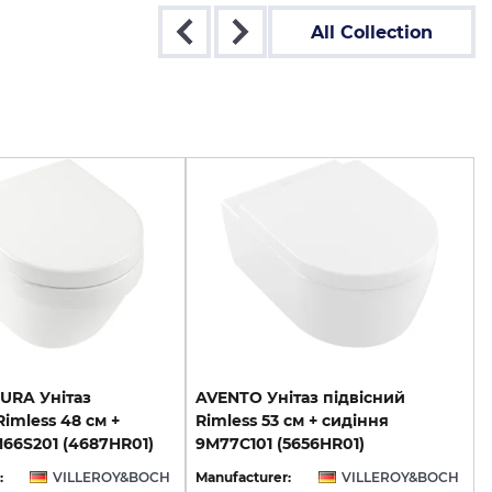
All Collection
URA Унітаз
AVENTO Унітаз підвісний
Rimless 48 см +
Rimless 53 см + сидіння
66S201 (4687HR01)
9M77C101 (5656HR01)
:
VILLEROY&BOCH
Manufacturer:
VILLEROY&BOCH