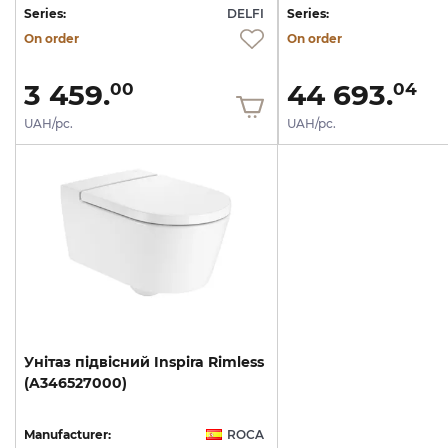
Series:
DELFI
Series:
On order
On order
3 459.
44 693.
00
04
UAH/pc.
UAH/pc.
Унітаз
підвісний
Inspira
Rimless
(A346527000)
Manufacturer:
ROCA