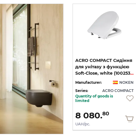
я
ACRO COMPACT Сидіння
ACRO COMPACT Сидіння
для унітазу з функцією
для унітазу з функцією
Soft-Close, біле (100311404)
Soft-Close, білий мат (100268652)
Soft-Close, white (100253386)
EN
Manufacturer:
NOKEN
Manufacturer:
NOKEN
CT
Series:
ACRO COMPACT
Series:
ACRO COMPACT
Quantity of goods is
On order
limited
13 157.
8 080.
20
80
UAH/pc.
UAH/pc.