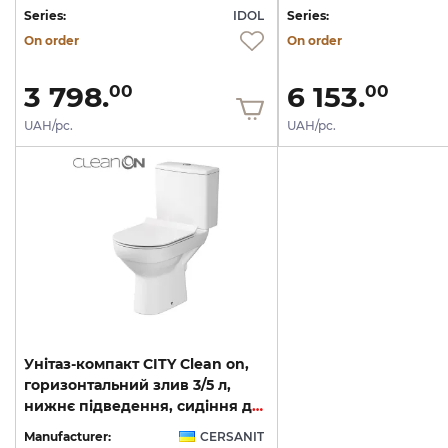
Series:
IDOL
Series:
On order
On order
3 798.
6 153.
00
00
UAH/pc.
UAH/pc.
Унітаз-компакт CITY Clean on,
горизонтальний злив 3/5 л,
нижнє підведення, сидіння дюропластове Slim Soft Close
Manufacturer:
CERSANIT