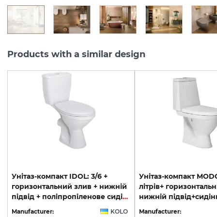
Products with a similar design
Унітаз-компакт IDOL: 3/6 +
Унітаз-компакт MODO
горизонтальний злив + нижній
літрів+ горизонталь
підвід + поліпропіленове сидіння 1902600U
Manufacturer:
KOLO
Manufacturer: