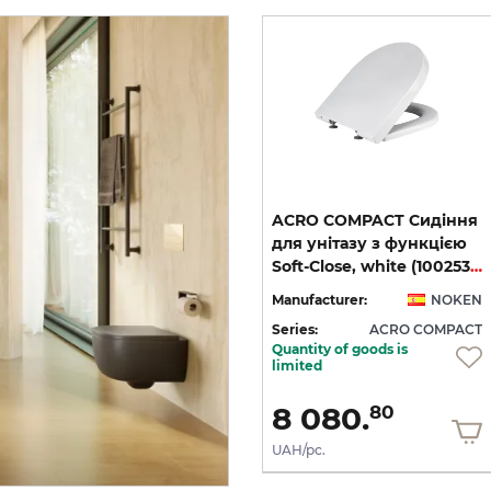
я
ACRO COMPACT Сидіння
ACRO COMPACT Сидіння
для унітазу з функцією
для унітазу з функцією
Soft-Close, біле (100311404)
Soft-Close, білий мат (100268652)
Soft-Close, white (100253386)
EN
Manufacturer:
NOKEN
Manufacturer:
NOKEN
CT
Series:
ACRO COMPACT
Series:
ACRO COMPACT
Quantity of goods is
On order
limited
13 157.
8 080.
20
80
UAH/pc.
UAH/pc.