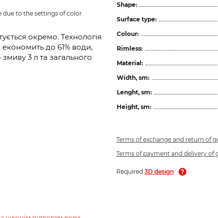
Shape:
due to the settings of color 
Surface type:
Colour:
тується окремо. Технологія
й економить до 61% води,
Rimless:
змиву 3 л та загального
Material:
Width, sm:
Lenght, sm:
Height, sm:
Terms of exchange and return of 
Terms of payment and delivery of
Required
3D design
з нижнім підводом води,