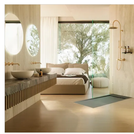
ACRO COMPACT, Унітаз
ACRO COMPACT Сидінн
підвісний 49 см, Rimless з
для унітазу з функцією
кріпленням, white (100370309)
Manufacturer:
NOKEN
Manufacturer:
NOK
Series:
ACRO COMPACT
Series:
ACRO COMPA
Quantity of goods is
On order
limited
15 436.
9 116.
40
80
UAH/pc.
UAH/pc.