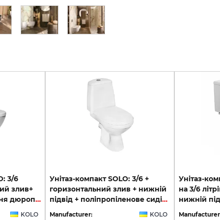
: 3/6
Унітаз-компакт SOLO: 3/6 +
Унітаз-ко
ний злив+
горизонтальний злив + нижній
на 3/6 літр
нижній підвід+сидіння дюропластове L39000000 UA
підвід + поліпропіленове сидіння 7921800
KOLO
Manufacturer:
KOLO
Manufacturer