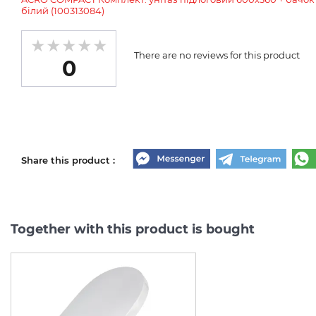
білий (100313084)
There are no reviews for this product
0
Share this product :
Together with this product is bought