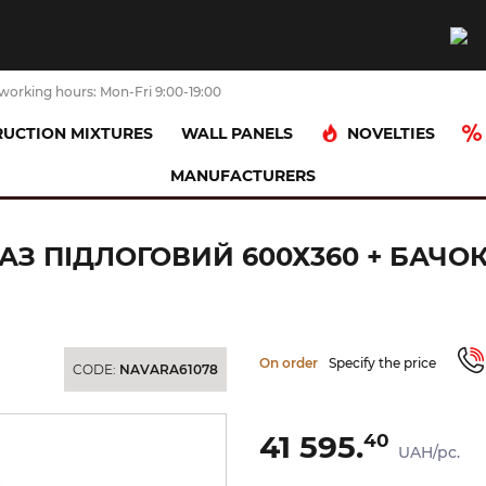
working hours: Mon-Fri 9:00-19:00
NOVELTIES
UCTION MIXTURES
WALL PANELS
MANUFACTURERS
let
ACRO COMPACT Комплект: унітаз підлоговий 600х360 + бачок 
АЗ ПІДЛОГОВИЙ 600Х360 + БАЧО
On order
Specify the price
CODE:
NAVARA61078
41 595.
40
UAH/pc.