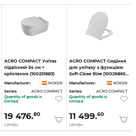
ACRO COMPACT Унітаз
ACRO COMPACT Сидіння
підвісний 54 см +
для унітазу з функцією
кріплення (100251883)
Soft-Close біле (100268652)
Manufacturer:
NOKEN
Manufacturer:
NOKEN
Series:
ACRO COMPACT
Series:
ACRO COMPACT
S
Quantity of goods is
Quantity of goods is
limited
limited
19 476.
11 499.
80
60
UAH/pc.
UAH/pc.