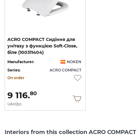
ACRO COMPACT Сидіння для
унітазу з функцією Soft-Close,
біле (100311404)
Manufacturer:
NOKEN
Series:
ACRO COMPACT
On order
9 116.
80
UAH/pc.
Interiors from this collection ACRO COMPACT