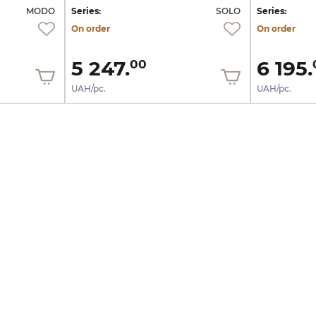
MODO
Series:
SOLO
Series:
On order
On order
5 247.
6 195.
00
UAH/pc.
UAH/pc.