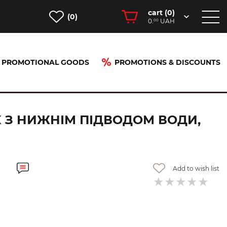
cart (
0
)
(0)
0.
UAH
00
PROMOTIONAL GOODS
PROMOTIONS & DISCOUNTS
з нижнім підводом води, білий (100313084)
К З НИЖНІМ ПІДВОДОМ ВОДИ,
Add to wish list