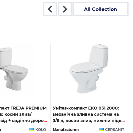
All Collection
мпакт FREJA PREMIUM
Унітаз-компакт ЕКО 031 2000:
ів: косий злив/
механічна зливна система на
нижній підвід + сидіння дюропластове вільнопадаюче L790460
3/6 л, косий злив, нижній підвід + кришка дюропластова
:
KOLO
Manufacturer:
CERSANIT