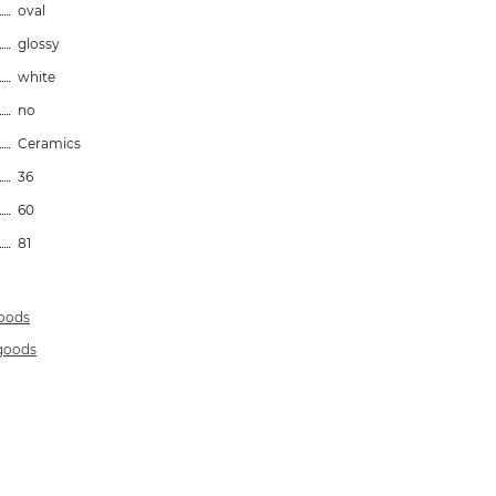
oval
glossy
white
no
Ceramics
36
60
81
goods
 goods