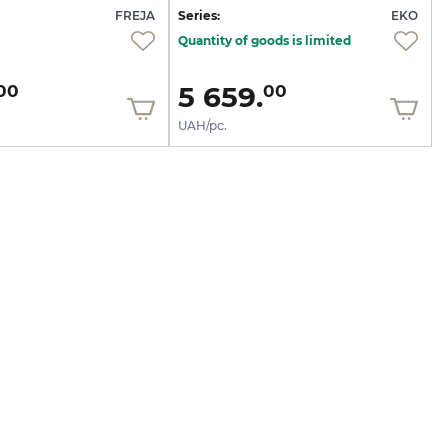
FREJA
Series:
EKO
Quantity of goods is limited
5 659.
00
00
UAH/pc.