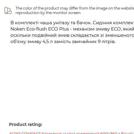
The color of the product may differ from the image on the website 
reproduction by the monitor screen.
В комплекті чаша унітазу та бачок. Сидіння комплек
Noken Eco-flush ECO Plus - механізм змиву ECO, яки
оскільки подвійний змив складається зі зменшеного 
об’єму змиву 4,5 л замість звичайних 9 літрів.
Product rating:
ACRO COMPACT Комплект: унітаз підлоговий 600х360 + бачок 