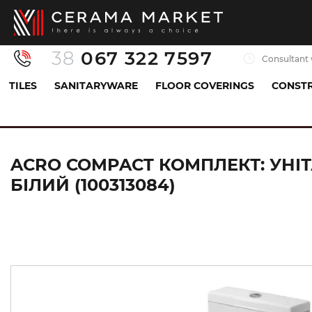
38
067 322 7597
Consultant 
TILES
SANITARYWARE
FLOOR COVERINGS
CONSTR
Sanitaryware
Toilets, bidets, urinals
Compact toi
ACRO COMPACT КОМПЛЕКТ: УНІТ
БІЛИЙ (100313084)