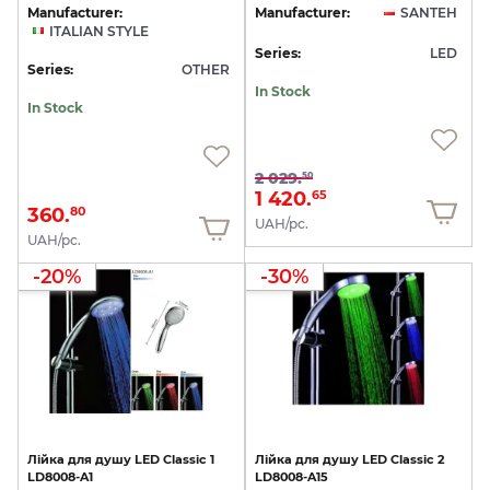
Manufacturer:
Manufacturer:
SANTEH
ITALIAN STYLE
Series:
LED
Series:
OTHER
In Stock
In Stock
2 029.
50
1 420.
65
360.
80
UAH/pc.
UAH/pc.
-20%
-30%
Лійка
для
душу
LED
Classic
1
Лійка
для
душу
LED
Classic
2
LD8008-A1
LD8008-A15