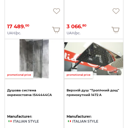
17 489.
3 066.
00
80
UAH/pc.
UAH/pc.
promotional price
promotional price
Душова
система
Верхній
душ
"Тропічний
дощ"
окремостояча
IS44444CA
прямокутний
1472
A
Manufacturer:
Manufacturer:
ITALIAN STYLE
ITALIAN STYLE