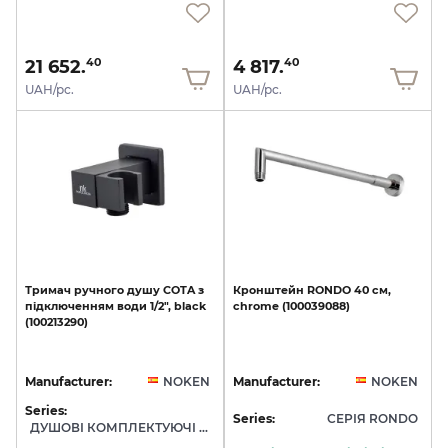
21 652.
4 817.
40
40
UAH/pc.
UAH/pc.
Тримач
ручного
душу
COTA
з
Кронштейн
RONDO
40
см,
підключенням
води
1/2",
black
chrome
(100039088)
(100213290)
Manufacturer:
NOKEN
Manufacturer:
NOKEN
Series:
Series:
СЕРІЯ RONDO
ДУШОВІ КОМПЛЕКТУЮЧІ NOKEN