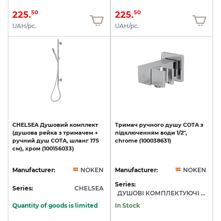
225.
225.
50
50
UAH/pc.
UAH/pc.
CHELSEA
Душовий
комплект
Тримач
ручного
душу
COTA
з
(душова
рейка
з
тримачем
+
підключенням
води
1/2",
ручний
душ
COTA,
шланг
175
chrome
(100038631)
см),
хром
(100156033)
Manufacturer:
NOKEN
Manufacturer:
NOKEN
Series:
Series:
CHELSEA
ДУШОВІ КОМПЛЕКТУЮЧІ NOKEN
Quantity of goods is limited
In Stock