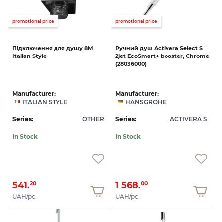
promotional price
promotional price
Підключення
для
душу
8M
Ручний
душ
Activera
Select
S
Italian
Style
2jet
EcoSmart+
booster,
Chrome
(28036000)
Manufacturer:
Manufacturer:
ITALIAN STYLE
HANSGROHE
Series:
OTHER
Series:
ACTIVERA S
In Stock
In Stock
541.
1 568.
20
00
UAH/pc.
UAH/pc.