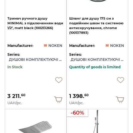
Тримач
ручного
душу
Шланг
для
душу
175
см
з
MINIMAL
з
підключенням
води
подвійним
швом
та
системою
1/2",
matt
black
(100213266)
антискручування,
chrome
(100137893)
Manufacturer:
NOKEN
Manufacturer:
NOKEN
Series:
Series:
ДУШОВІ КОМПЛЕКТУЮЧІ NOKEN
ДУШОВІ КОМПЛЕКТУЮЧІ NOKEN
In Stock
Quantity of goods is limited
3 211.
1 398.
60
60
UAH/pc.
UAH/pc.
-60%