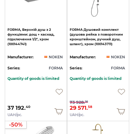
FORMA,
Верхній
душ
з
2
FORMA
Душовий
комплект
функціями:
дощ
+
каскад,
(душова
рейка
з
поворотним
підключення
1/2",
хром
кронштейном,
ручний
душ,
(100144741)
шланг),
хром
(100143711)
Manufacturer:
NOKEN
Manufacturer:
NOKEN
Series:
FORMA
Series:
FORMA
Quantity of goods is limited
Quantity of goods is limited
73 928.
96
37 192.
29 571.
40
58
UAH/pc.
UAH/pc.
-50%