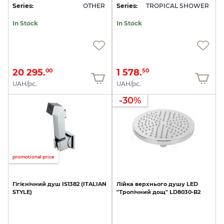
Series:
OTHER
Series:
TROPICAL SHOWER
In Stock
In Stock
20 295.
1 578.
00
50
UAH/pc.
UAH/pc.
-30%
promotional price
Гігієнічний
душ
IS1382
(ITALIAN
Лійка
верхнього
душу
LED
STYLE)
"Тропічний
дощ"
LD8030-B2