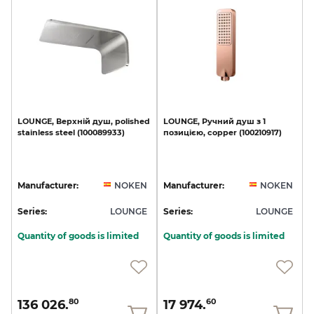
LOUNGE,
Верхній
душ,
polished
LOUNGE,
Ручний
душ
з
1
stainless
steel
(100089933)
позицією,
copper
(100210917)
Manufacturer:
NOKEN
Manufacturer:
NOKEN
Series:
LOUNGE
Series:
LOUNGE
Quantity of goods is limited
Quantity of goods is limited
136 026.
17 974.
80
60