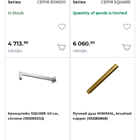
Series:
СЕРІЯ RONDO
Series:
СЕРІЯ SQUARE
In Stock
Quantity of goods is limited
4 713.
6 060.
80
60
UAH/pc.
UAH/pc.
Кронштейн
SQUARE
40
см,
Ручний
душ
MINIMAL,
brushed
chrome
(100090332)
copper
(100280868)