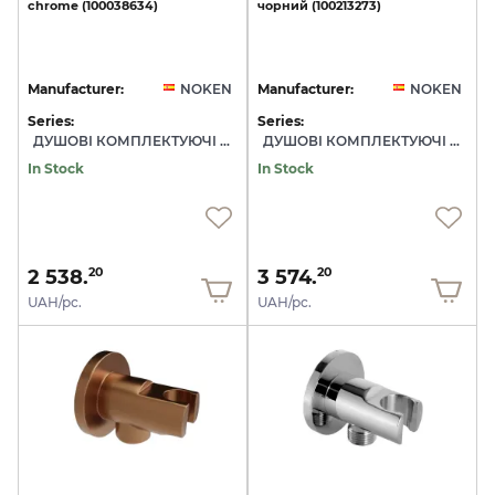
chrome
(100038634)
чорний
(100213273)
Manufacturer:
NOKEN
Manufacturer:
NOKEN
Series:
Series:
ДУШОВІ КОМПЛЕКТУЮЧІ NOKEN
ДУШОВІ КОМПЛЕКТУЮЧІ NOKEN
In Stock
In Stock
2 538.
3 574.
20
20
UAH/pc.
UAH/pc.