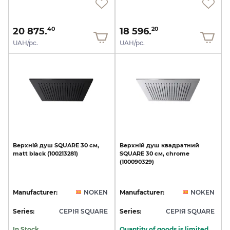
20 875.
18 596.
40
20
UAH/pc.
UAH/pc.
Верхній
душ
SQUARE
30
см,
Верхній
душ
квадратний
matt
black
(100213281)
SQUARE
30
см,
chrome
(100090329)
Manufacturer:
NOKEN
Manufacturer:
NOKEN
Series:
СЕРІЯ SQUARE
Series:
СЕРІЯ SQUARE
In Stock
Quantity of goods is limited