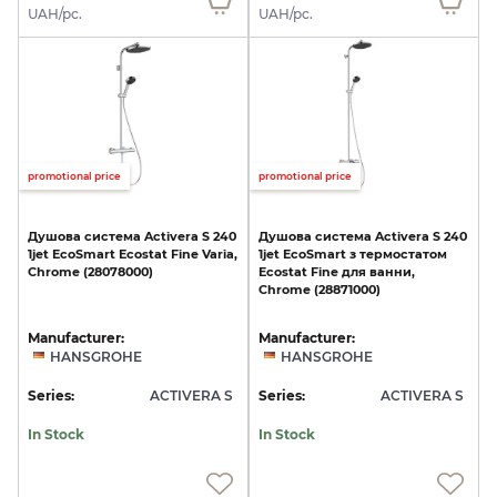
UAH/pc.
UAH/pc.
promotional price
promotional price
Душова
система
Activera
S
240
Душова
система
Activera
S
240
1jet
EcoSmart
Ecostat
Fine
Varia,
1jet
EcoSmart
з
термостатом
Chrome
(28078000)
Ecostat
Fine
для
ванни,
Chrome
(28871000)
Manufacturer:
Manufacturer:
HANSGROHE
HANSGROHE
Series:
ACTIVERA S
Series:
ACTIVERA S
In Stock
In Stock