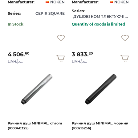
Manufacturer:
NOKEN
Manufacturer:
NOKEN
Series:
Series:
СЕРІЯ SQUARE
ДУШОВІ КОМПЛЕКТУЮЧІ NOKEN
In Stock
Quantity of goods is limited
4 506.
3 833.
60
20
UAH/pc.
UAH/pc.
Ручний
душ
MINIMAL,
chrom
Ручний
душ
MINIMAL,
чорний
(100040325)
(100213256)