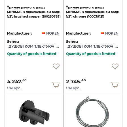
Тримач
ручного
душу
Тримач
ручного
душу
MINIMAL
з
підключенням
води
MINIMAL
з
підключенням
води
1/2",
brushed
copper
(100280783)
1/2'',
chrome
(100039121)
Manufacturer:
NOKEN
Manufacturer:
NOKEN
Series:
Series:
ДУШОВІ КОМПЛЕКТУЮЧІ NOKEN
ДУШОВІ КОМПЛЕКТУЮЧІ NOKEN
Quantity of goods is limited
Quantity of goods is limited
4 247.
2 745.
60
40
UAH/pc.
UAH/pc.