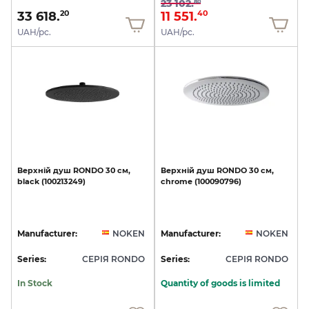
23 102.
80
33 618.
11 551.
20
40
UAH/pc.
UAH/pc.
Верхній
душ
RONDO
30
см,
Верхній
душ
RONDO
30
см,
black
(100213249)
chrome
(100090796)
Manufacturer:
NOKEN
Manufacturer:
NOKEN
Series:
СЕРІЯ RONDO
Series:
СЕРІЯ RONDO
In Stock
Quantity of goods is limited