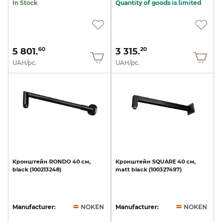
In Stock
Quantity of goods is limited
5 801.
3 315.
60
20
UAH/pc.
UAH/pc.
Кронштейн
RONDO
40
см,
Кронштейн
SQUARE
40
см,
black
(100213248)
matt
black
(100327497)
Manufacturer:
NOKEN
Manufacturer:
NOKEN