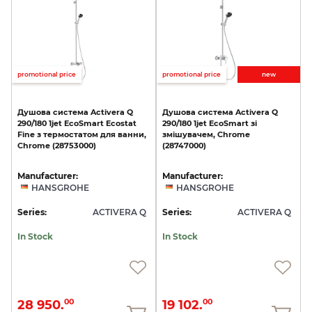
promotional price
promotional price
new
Душова
система
Activera
Q
Душова
система
Activera
Q
290/180
1jet
EcoSmart
Ecostat
290/180
1jet
EcoSmart
зі
Fine
з
термостатом
для
ванни,
змішувачем,
Chrome
Chrome
(28753000)
(28747000)
Manufacturer:
Manufacturer:
HANSGROHE
HANSGROHE
Series:
ACTIVERA Q
Series:
ACTIVERA Q
In Stock
In Stock
28 950.
19 102.
00
00