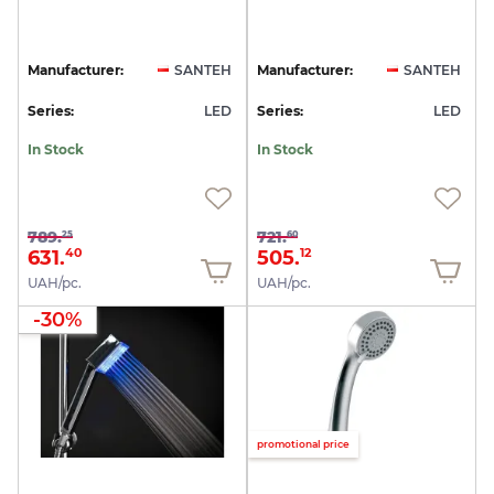
Manufacturer:
SANTEH
Manufacturer:
SANTEH
Series:
LED
Series:
LED
In Stock
In Stock
789.
721.
25
60
631.
505.
40
12
UAH/pc.
UAH/pc.
-30%
promotional price