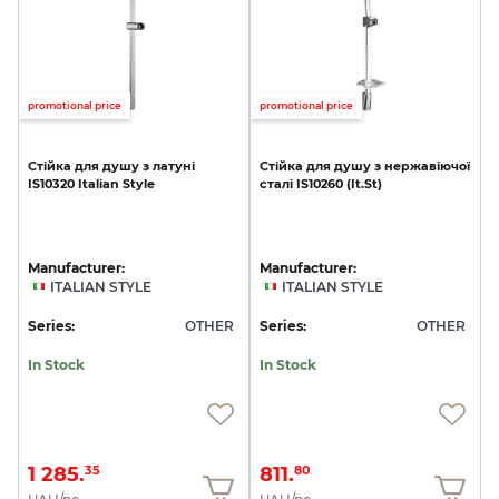
promotional price
promotional price
Стійка
для
душу
з
латуні
Стійка
для
душу
з
нержавіючої
IS10320
Italian
Style
сталі
IS10260
(It.St)
Manufacturer:
Manufacturer:
ITALIAN STYLE
ITALIAN STYLE
Series:
OTHER
Series:
OTHER
In Stock
In Stock
1 285.
811.
35
80