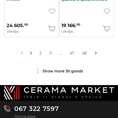
24 605.
19 166.
00
00
UAH/pc.
UAH/pc.
1
2
3
...
47
48
Show more 50 goods
067 322 7597
Online store