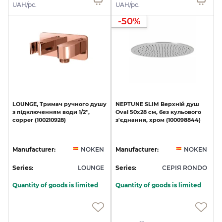
UAH/pc.
UAH/pc.
-50%
LOUNGE,
Тримач
ручного
душу
NEPTUNE
SLIM
Верхній
душ
з
підключенням
води
1/2'',
Oval
50x28
см,
без
кульового
copper
(100210928)
з'єднання,
хром
(100098844)
Manufacturer:
NOKEN
Manufacturer:
NOKEN
Series:
LOUNGE
Series:
СЕРІЯ RONDO
Quantity of goods is limited
Quantity of goods is limited