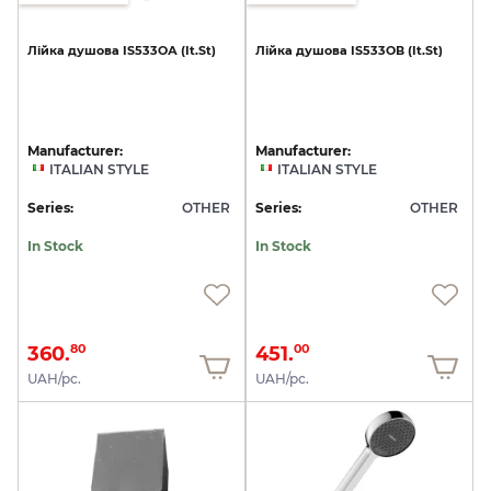
Лійка
душова
IS533ОА
(It.St)
Лійка
душова
IS533ОВ
(It.St)
Manufacturer:
Manufacturer:
ITALIAN STYLE
ITALIAN STYLE
Series:
OTHER
Series:
OTHER
In Stock
In Stock
360.
451.
80
00
UAH/pc.
UAH/pc.