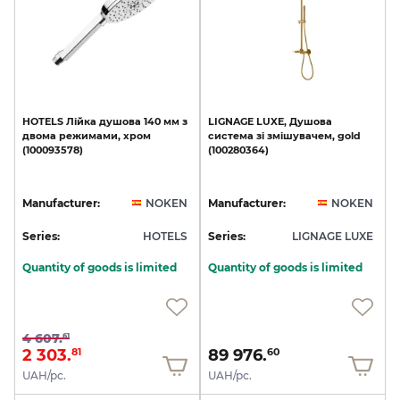
HOTELS
Лійка
душова
140
мм
з
LIGNAGE
LUXE,
Душова
двома
режимами,
хром
система
зі
змішувачем,
gold
(100093578)
(100280364)
Manufacturer:
NOKEN
Manufacturer:
NOKEN
Series:
HOTELS
Series:
LIGNAGE LUXE
Quantity of goods is limited
Quantity of goods is limited
4 607.
61
2 303.
89 976.
81
60
UAH/pc.
UAH/pc.