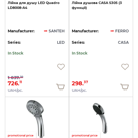
Лійка
для
душу
LED
Quadro
Лійка
душова
CASA
S305
(3
LD8008-A4
функції)
Manufacturer:
SANTEH
Manufacturer:
FERRO
Series:
LED
Series:
CASA
In Stock
In Stock
1 037.
30
726.
298.
11
37
UAH/pc.
UAH/pc.
promotional price
promotional price