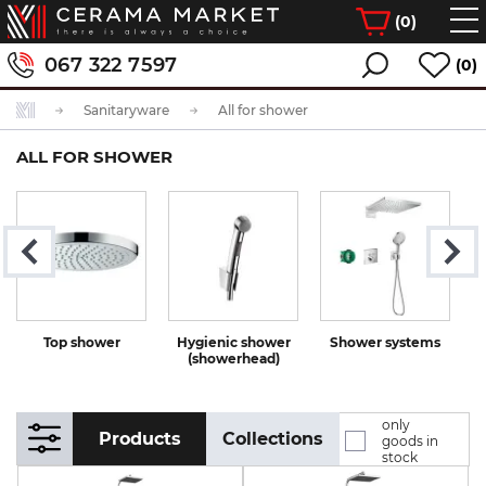
(
0
)
067 322 7597
(0)
Sanitaryware
All for shower
ALL FOR SHOWER
Top shower
Hygienic shower
Shower systems
(showerhead)
only
Products
Collections
goods in
stock