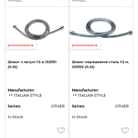
UAH/pc.
UAH/pc.
promotional price
promotional price
Шланг
з
латуні
1.5
м
IS21151
Шланг
нержавіюча
сталь
1.5
м.
(It.St)
IS21155
(It.St)
Manufacturer:
Manufacturer:
ITALIAN STYLE
ITALIAN STYLE
Series:
OTHER
Series:
OTHER
In Stock
In Stock