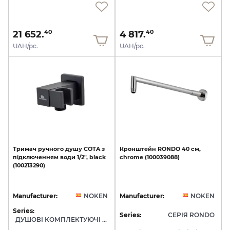
21 652.
4 817.
40
40
UAH/pc.
UAH/pc.
Тримач
ручного
душу
COTA
з
Кронштейн
RONDO
40
см,
підключенням
води
1/2",
black
chrome
(100039088)
(100213290)
Manufacturer:
NOKEN
Manufacturer:
NOKEN
Series:
Series:
СЕРІЯ RONDO
ДУШОВІ КОМПЛЕКТУЮЧІ NOKEN