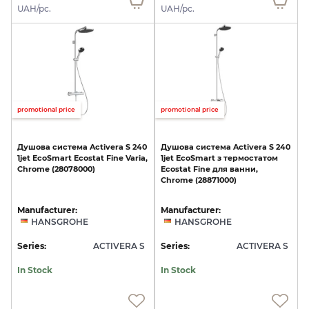
UAH/pc.
UAH/pc.
promotional price
promotional price
Душова
система
Activera
S
240
Душова
система
Activera
S
240
1jet
EcoSmart
Ecostat
Fine
Varia,
1jet
EcoSmart
з
термостатом
Chrome
(28078000)
Ecostat
Fine
для
ванни,
Chrome
(28871000)
Manufacturer:
Manufacturer:
HANSGROHE
HANSGROHE
Series:
ACTIVERA S
Series:
ACTIVERA S
In Stock
In Stock