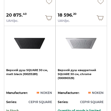
20 875.
18 596.
40
20
UAH/pc.
UAH/pc.
Верхній
душ
SQUARE
30
см,
Верхній
душ
квадратний
matt
black
(100213281)
SQUARE
30
см,
chrome
(100090329)
Manufacturer:
NOKEN
Manufacturer:
NOKEN
Series:
СЕРІЯ SQUARE
Series:
СЕРІЯ SQUARE
In Stock
Quantity of goods is limited