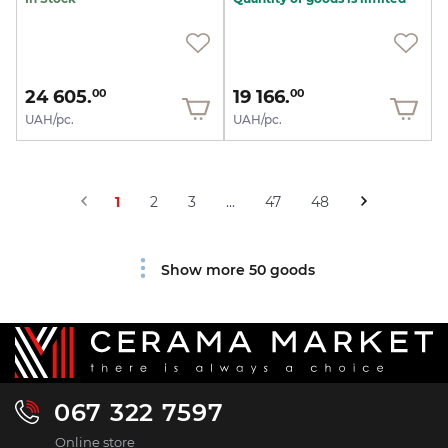
24 605.
19 166.
00
00
UAH/pc.
UAH/pc.
1
2
3
...
47
48
Show more 50 goods
067 322 7597
Online store