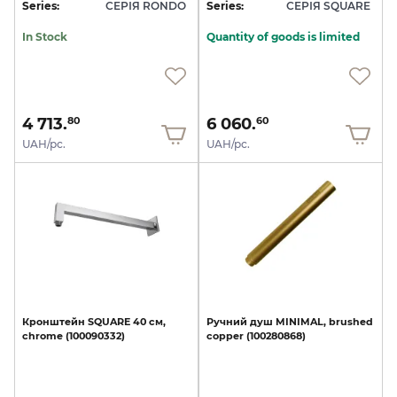
Series:
СЕРІЯ RONDO
Series:
СЕРІЯ SQUARE
In Stock
Quantity of goods is limited
4 713.
6 060.
80
60
UAH/pc.
UAH/pc.
Кронштейн
SQUARE
40
см,
Ручний
душ
MINIMAL,
brushed
chrome
(100090332)
copper
(100280868)