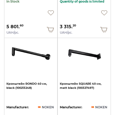
In Stock
Quantity of goods is limited
5 801.
3 315.
60
20
UAH/pc.
UAH/pc.
Кронштейн
RONDO
40
см,
Кронштейн
SQUARE
40
см,
black
(100213248)
matt
black
(100327497)
Manufacturer:
NOKEN
Manufacturer:
NOKEN