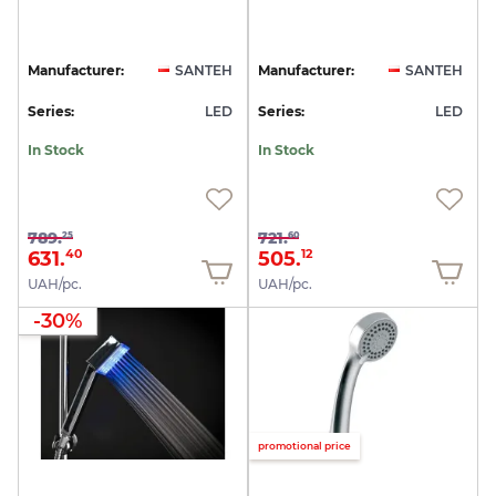
Manufacturer:
SANTEH
Manufacturer:
SANTEH
Series:
LED
Series:
LED
In Stock
In Stock
789.
721.
25
60
631.
505.
40
12
UAH/pc.
UAH/pc.
-30%
promotional price