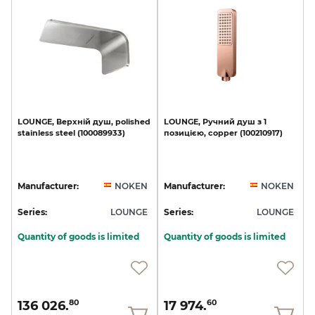
LOUNGE,
Верхній
душ,
polished
LOUNGE,
Ручний
душ
з
1
stainless
steel
(100089933)
позицією,
copper
(100210917)
Manufacturer:
NOKEN
Manufacturer:
NOKEN
Series:
LOUNGE
Series:
LOUNGE
Quantity of goods is limited
Quantity of goods is limited
136 026.
17 974.
80
60