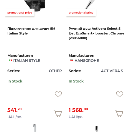
promotional price
promotional price
Підключення
для
душу
8M
Ручний
душ
Activera
Select
S
Italian
Style
2jet
EcoSmart+
booster,
Chrome
(28036000)
Manufacturer:
Manufacturer:
ITALIAN STYLE
HANSGROHE
Series:
OTHER
Series:
ACTIVERA S
In Stock
In Stock
541.
1 568.
20
00
UAH/pc.
UAH/pc.