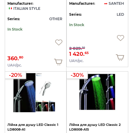
Manufacturer:
Manufacturer:
SANTEH
ITALIAN STYLE
Series:
LED
Series:
OTHER
In Stock
In Stock
2 029.
50
1 420.
65
360.
80
UAH/pc.
UAH/pc.
-20%
-30%
Лійка
для
душу
LED
Classic
1
Лійка
для
душу
LED
Classic
2
LD8008-A1
LD8008-A15