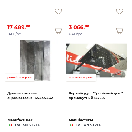
17 489.
3 066.
00
80
UAH/pc.
UAH/pc.
promotional price
promotional price
Душова
система
Верхній
душ
"Тропічний
дощ"
окремостояча
IS44444CA
прямокутний
1472
A
Manufacturer:
Manufacturer:
ITALIAN STYLE
ITALIAN STYLE