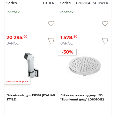
Series:
OTHER
Series:
TROPICAL SHOWER
In Stock
In Stock
20 295.
1 578.
00
50
UAH/pc.
UAH/pc.
-30%
promotional price
Гігієнічний
душ
IS1382
(ITALIAN
Лійка
верхнього
душу
LED
STYLE)
"Тропічний
дощ"
LD8030-B2