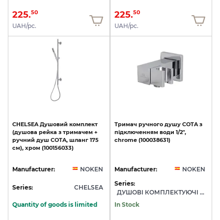
225.
225.
50
50
UAH/pc.
UAH/pc.
CHELSEA
Душовий
комплект
Тримач
ручного
душу
COTA
з
(душова
рейка
з
тримачем
+
підключенням
води
1/2",
ручний
душ
COTA,
шланг
175
chrome
(100038631)
см),
хром
(100156033)
Manufacturer:
NOKEN
Manufacturer:
NOKEN
Series:
Series:
CHELSEA
ДУШОВІ КОМПЛЕКТУЮЧІ NOKEN
Quantity of goods is limited
In Stock