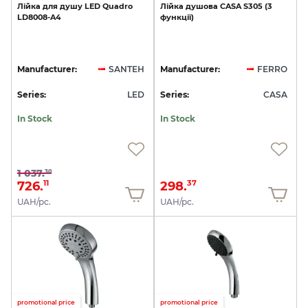
Лійка
для
душу
LED
Quadro
Лійка
душова
CASA
S305
(3
LD8008-A4
функції)
Manufacturer:
SANTEH
Manufacturer:
FERRO
Series:
LED
Series:
CASA
In Stock
In Stock
1 037.
30
726.
298.
11
37
UAH/pc.
UAH/pc.
promotional price
promotional price