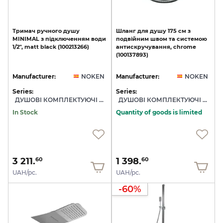
Тримач
ручного
душу
Шланг
для
душу
175
см
з
MINIMAL
з
підключенням
води
подвійним
швом
та
системою
1/2",
matt
black
(100213266)
антискручування,
chrome
(100137893)
Manufacturer:
NOKEN
Manufacturer:
NOKEN
Series:
Series:
ДУШОВІ КОМПЛЕКТУЮЧІ NOKEN
ДУШОВІ КОМПЛЕКТУЮЧІ NOKEN
In Stock
Quantity of goods is limited
3 211.
1 398.
60
60
UAH/pc.
UAH/pc.
-60%