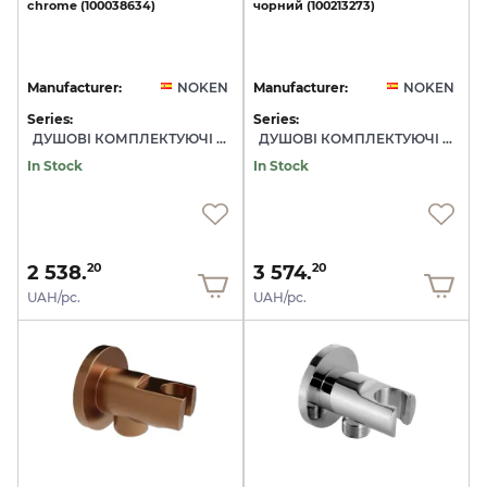
chrome
(100038634)
чорний
(100213273)
Manufacturer:
NOKEN
Manufacturer:
NOKEN
Series:
Series:
ДУШОВІ КОМПЛЕКТУЮЧІ NOKEN
ДУШОВІ КОМПЛЕКТУЮЧІ NOKEN
In Stock
In Stock
2 538.
3 574.
20
20
UAH/pc.
UAH/pc.