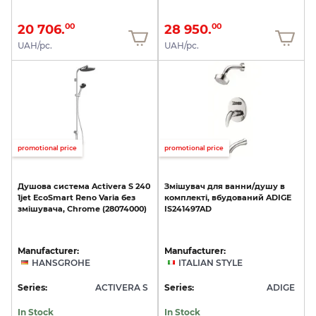
20 706.
28 950.
00
00
UAH/pc.
UAH/pc.
promotional price
promotional price
Душова
система
Activera
S
240
Змішувач
для
ванни/душу
в
1jet
EcoSmart
Reno
Varia
без
комплекті,
вбудований
ADIGE
змішувача,
Chrome
(28074000)
IS241497AD
Manufacturer:
Manufacturer:
HANSGROHE
ITALIAN STYLE
Series:
ACTIVERA S
Series:
ADIGE
In Stock
In Stock