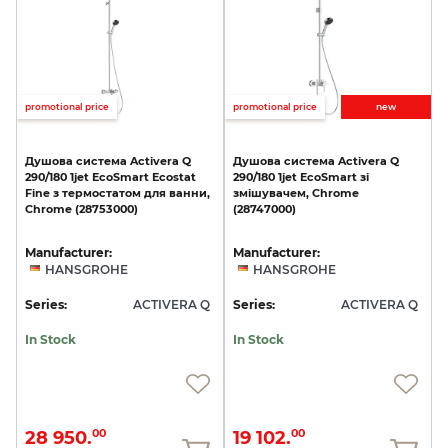
promotional price
promotional price
new
Душова
система
Activera
Q
Душова
система
Activera
Q
290/180
1jet
EcoSmart
Ecostat
290/180
1jet
EcoSmart
зі
Fine
з
термостатом
для
ванни,
змішувачем,
Chrome
Chrome
(28753000)
(28747000)
Manufacturer:
Manufacturer:
HANSGROHE
HANSGROHE
Series:
ACTIVERA Q
Series:
ACTIVERA Q
In Stock
In Stock
28 950.
19 102.
00
00