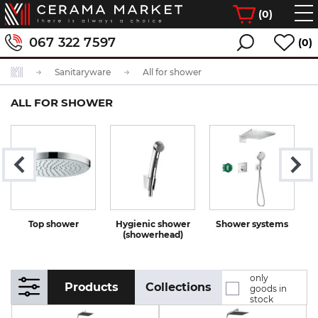
(
0
)
067 322 7597
(0)
Sanitaryware
All for shower
ALL FOR SHOWER
Top shower
Hygienic shower
Shower systems
(showerhead)
only
Products
Collections
goods in
stock