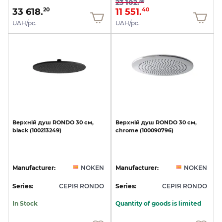
23 102.
80
33 618.
11 551.
20
40
UAH/pc.
UAH/pc.
Верхній
душ
RONDO
30
см,
Верхній
душ
RONDO
30
см,
black
(100213249)
chrome
(100090796)
Manufacturer:
NOKEN
Manufacturer:
NOKEN
Series:
СЕРІЯ RONDO
Series:
СЕРІЯ RONDO
In Stock
Quantity of goods is limited