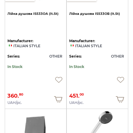
Лійка
душова
IS533ОА
(It.St)
Лійка
душова
IS533ОВ
(It.St)
Manufacturer:
Manufacturer:
ITALIAN STYLE
ITALIAN STYLE
Series:
OTHER
Series:
OTHER
In Stock
In Stock
360.
451.
80
00
UAH/pc.
UAH/pc.