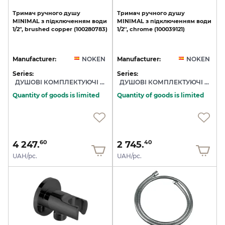
Тримач
ручного
душу
Тримач
ручного
душу
MINIMAL
з
підключенням
води
MINIMAL
з
підключенням
води
1/2",
brushed
copper
(100280783)
1/2'',
chrome
(100039121)
Manufacturer:
NOKEN
Manufacturer:
NOKEN
Series:
Series:
ДУШОВІ КОМПЛЕКТУЮЧІ NOKEN
ДУШОВІ КОМПЛЕКТУЮЧІ NOKEN
Quantity of goods is limited
Quantity of goods is limited
4 247.
2 745.
60
40
UAH/pc.
UAH/pc.