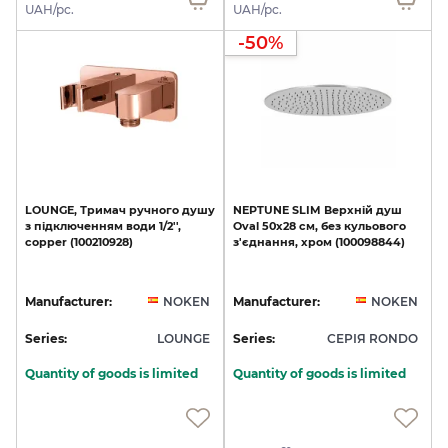
UAH/pc.
UAH/pc.
-50%
LOUNGE,
Тримач
ручного
душу
NEPTUNE
SLIM
Верхній
душ
з
підключенням
води
1/2'',
Oval
50x28
см,
без
кульового
copper
(100210928)
з'єднання,
хром
(100098844)
Manufacturer:
NOKEN
Manufacturer:
NOKEN
Series:
LOUNGE
Series:
СЕРІЯ RONDO
Quantity of goods is limited
Quantity of goods is limited