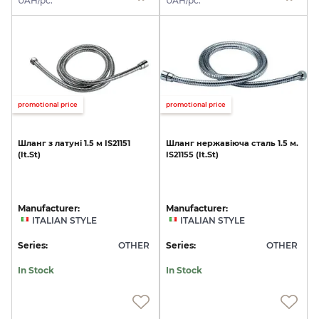
UAH/pc.
UAH/pc.
promotional price
promotional price
Шланг
з
латуні
1.5
м
IS21151
Шланг
нержавіюча
сталь
1.5
м.
(It.St)
IS21155
(It.St)
Manufacturer:
Manufacturer:
ITALIAN STYLE
ITALIAN STYLE
Series:
OTHER
Series:
OTHER
In Stock
In Stock