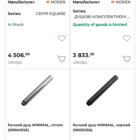
Manufacturer:
NOKEN
Manufacturer:
NOKEN
Series:
Series:
СЕРІЯ SQUARE
ДУШОВІ КОМПЛЕКТУЮЧІ NOKEN
In Stock
Quantity of goods is limited
4 506.
3 833.
60
20
UAH/pc.
UAH/pc.
Ручний
душ
MINIMAL,
chrom
Ручний
душ
MINIMAL,
чорний
(100040325)
(100213256)