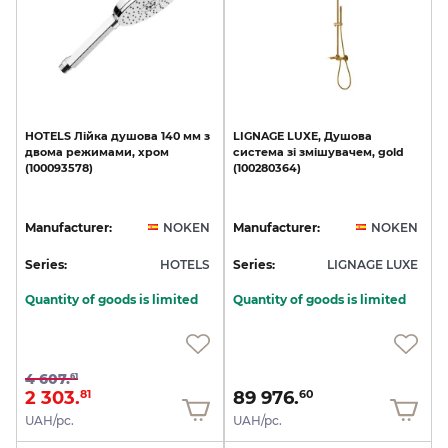
HOTELS
Лійка
душова
140
мм
з
LIGNAGE
LUXE,
Душова
двома
режимами,
хром
система
зі
змішувачем,
gold
(100093578)
(100280364)
Manufacturer:
NOKEN
Manufacturer:
NOKEN
Series:
HOTELS
Series:
LIGNAGE LUXE
Quantity of goods is limited
Quantity of goods is limited
4 607.
61
2 303.
89 976.
81
60
UAH/pc.
UAH/pc.