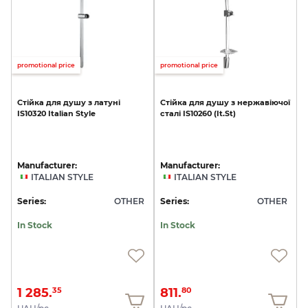
promotional price
promotional price
Стійка
для
душу
з
латуні
Стійка
для
душу
з
нержавіючої
IS10320
Italian
Style
сталі
IS10260
(It.St)
Manufacturer:
Manufacturer:
ITALIAN STYLE
ITALIAN STYLE
Series:
OTHER
Series:
OTHER
In Stock
In Stock
1 285.
811.
35
80