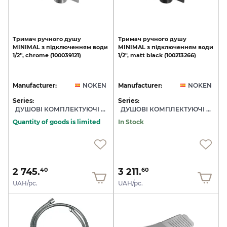
Тримач
ручного
душу
Тримач
ручного
душу
MINIMAL
з
підключенням
води
MINIMAL
з
підключенням
води
1/2'',
chrome
(100039121)
1/2",
matt
black
(100213266)
Manufacturer:
NOKEN
Manufacturer:
NOKEN
Series:
Series:
ДУШОВІ КОМПЛЕКТУЮЧІ NOKEN
ДУШОВІ КОМПЛЕКТУЮЧІ NOKEN
Quantity of goods is limited
In Stock
2 745.
3 211.
40
60
UAH/pc.
UAH/pc.