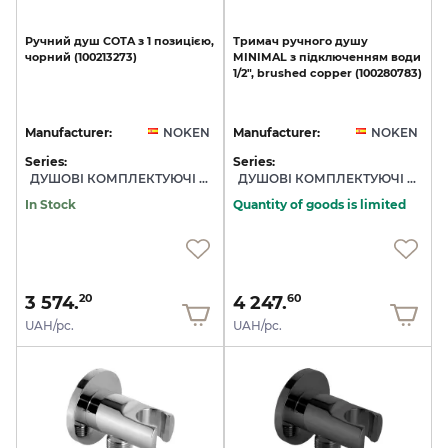
Ручний
душ
COTA
з
1
позицією,
Тримач
ручного
душу
чорний
(100213273)
MINIMAL
з
підключенням
води
1/2",
brushed
copper
(100280783)
Manufacturer:
NOKEN
Manufacturer:
NOKEN
Series:
Series:
ДУШОВІ КОМПЛЕКТУЮЧІ NOKEN
ДУШОВІ КОМПЛЕКТУЮЧІ NOKEN
In Stock
Quantity of goods is limited
3 574.
4 247.
20
60
UAH/pc.
UAH/pc.