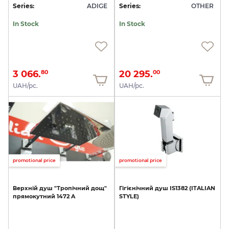
Series:
ADIGE
Series:
OTHER
In Stock
In Stock
3 066.
20 295.
80
00
UAH/pc.
UAH/pc.
promotional price
promotional price
Верхній
душ
"Тропічний
дощ"
Гігієнічний
душ
IS1382
(ITALIAN
прямокутний
1472
A
STYLE)