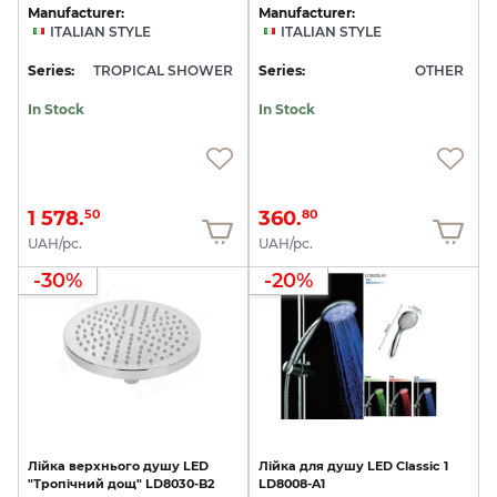
Manufacturer:
Manufacturer:
ITALIAN STYLE
ITALIAN STYLE
Series:
TROPICAL SHOWER
Series:
OTHER
In Stock
In Stock
1 578.
360.
50
80
UAH/pc.
UAH/pc.
-30%
-20%
Лійка
верхнього
душу
LED
Лійка
для
душу
LED
Classic
1
"Тропічний
дощ"
LD8030-B2
LD8008-A1