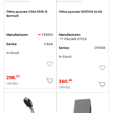
Лійка
душова
CASA
S305
(3
Лійка
душова
IS533ОА
(It.St)
функції)
Manufacturer:
FERRO
Manufacturer:
ITALIAN STYLE
Series:
CASA
Series:
OTHER
In Stock
In Stock
298.
37
360.
80
UAH/pc.
UAH/pc.