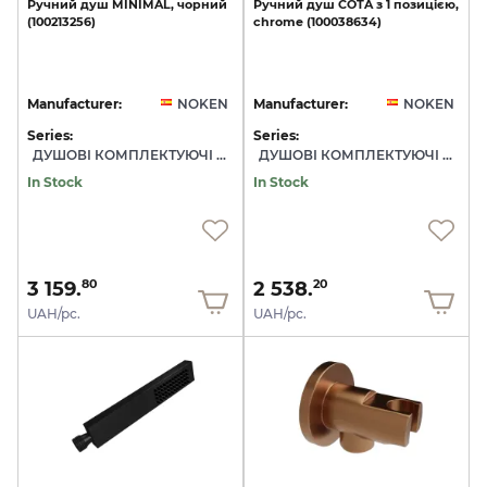
Ручний
душ
MINIMAL,
чорний
Ручний
душ
COTA
з
1
позицією,
(100213256)
chrome
(100038634)
Manufacturer:
NOKEN
Manufacturer:
NOKEN
Series:
Series:
ДУШОВІ КОМПЛЕКТУЮЧІ NOKEN
ДУШОВІ КОМПЛЕКТУЮЧІ NOKEN
In Stock
In Stock
3 159.
2 538.
80
20
UAH/pc.
UAH/pc.