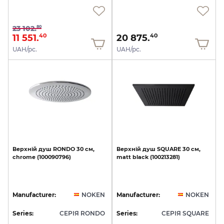
23 102.
80
11 551.
20 875.
40
40
UAH/pc.
UAH/pc.
Верхній
душ
RONDO
30
см,
Верхній
душ
SQUARE
30
см,
chrome
(100090796)
matt
black
(100213281)
Manufacturer:
NOKEN
Manufacturer:
NOKEN
Series:
СЕРІЯ RONDO
Series:
СЕРІЯ SQUARE