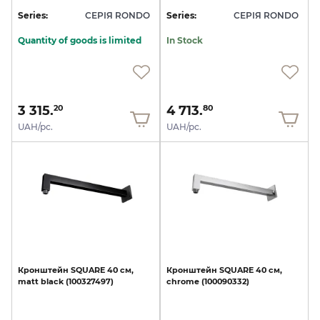
Series:
СЕРІЯ RONDO
Series:
СЕРІЯ RONDO
Quantity of goods is limited
In Stock
3 315.
4 713.
20
80
UAH/pc.
UAH/pc.
Кронштейн
SQUARE
40
см,
Кронштейн
SQUARE
40
см,
matt
black
(100327497)
chrome
(100090332)