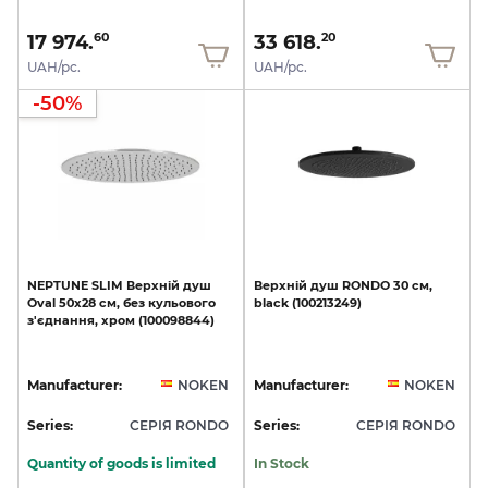
17 974.
33 618.
60
20
UAH/pc.
UAH/pc.
-50%
NEPTUNE
SLIM
Верхній
душ
Верхній
душ
RONDO
30
см,
Oval
50x28
см,
без
кульового
black
(100213249)
з'єднання,
хром
(100098844)
Manufacturer:
NOKEN
Manufacturer:
NOKEN
Series:
СЕРІЯ RONDO
Series:
СЕРІЯ RONDO
Quantity of goods is limited
In Stock