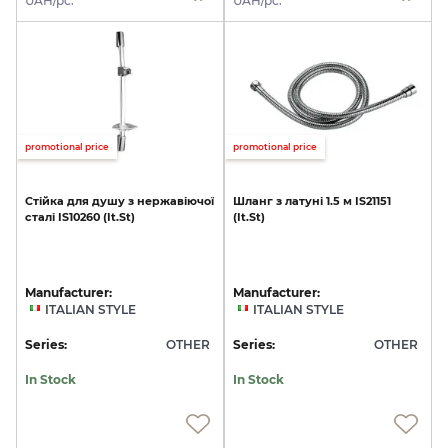
UAH/pc.
UAH/pc.
promotional price
promotional price
Стійка
для
душу
з
нержавіючої
Шланг
з
латуні
1.5
м
IS21151
сталі
IS10260
(It.St)
(It.St)
Manufacturer:
Manufacturer:
ITALIAN STYLE
ITALIAN STYLE
Series:
OTHER
Series:
OTHER
In Stock
In Stock