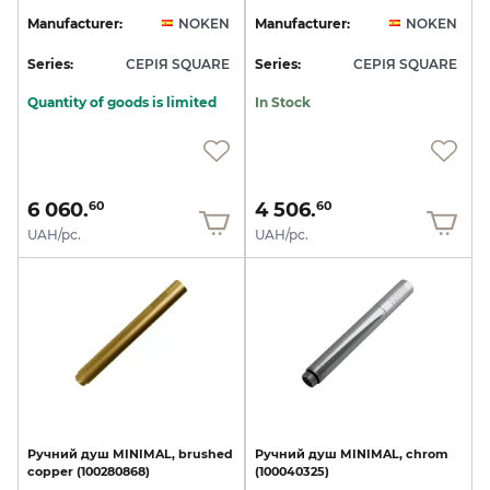
Manufacturer:
NOKEN
Manufacturer:
NOKEN
Series:
СЕРІЯ SQUARE
Series:
СЕРІЯ SQUARE
Quantity of goods is limited
In Stock
6 060.
4 506.
60
60
UAH/pc.
UAH/pc.
Ручний
душ
MINIMAL,
brushed
Ручний
душ
MINIMAL,
chrom
copper
(100280868)
(100040325)