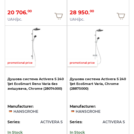
20 706.
28 950.
00
00
UAH/pc.
UAH/pc.
promotional price
promotional price
Душова
система
Activera
S
240
Душова
система
Activera
S
240
1jet
EcoSmart
Reno
Varia
без
1jet
EcoSmart
Varia,
Chrome
змішувача,
Chrome
(28074000)
(28875000)
Manufacturer:
Manufacturer:
HANSGROHE
HANSGROHE
Series:
ACTIVERA S
Series:
ACTIVERA S
In Stock
In Stock