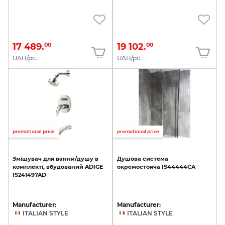
17 489.
19 102.
00
00
UAH/pc.
UAH/pc.
promotional price
promotional price
Змішувач
для
ванни/душу
в
Душова
система
комплекті,
вбудований
ADIGE
окремостояча
IS44444CA
IS241497AD
Manufacturer:
Manufacturer:
ITALIAN STYLE
ITALIAN STYLE