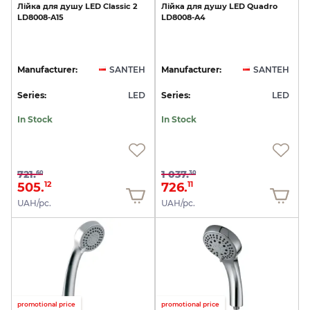
Лійка
для
душу
LED
Classic
2
Лійка
для
душу
LED
Quadro
LD8008-A15
LD8008-A4
Manufacturer:
SANTEH
Manufacturer:
SANTEH
Series:
LED
Series:
LED
In Stock
In Stock
721.
1 037.
60
30
505.
726.
12
11
UAH/pc.
UAH/pc.
promotional price
promotional price