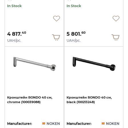
In Stock
In Stock
4 817.
5 801.
40
60
UAH/pc.
UAH/pc.
Кронштейн
RONDO
40
см,
Кронштейн
RONDO
40
см,
chrome
(100039088)
black
(100213248)
Manufacturer:
NOKEN
Manufacturer:
NOKEN