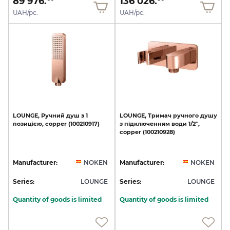
89 976.
136 026.
UAH/pc.
UAH/pc.
LOUNGE,
Ручний
душ
з
1
LOUNGE,
Тримач
ручного
душу
позицією,
copper
(100210917)
з
підключенням
води
1/2'',
copper
(100210928)
Manufacturer:
NOKEN
Manufacturer:
NOKEN
Series:
LOUNGE
Series:
LOUNGE
Quantity of goods is limited
Quantity of goods is limited