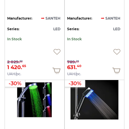
Manufacturer:
SANTEH
Manufacturer:
SANTEH
Series:
LED
Series:
LED
In Stock
In Stock
2 029.
789.
50
25
1 420.
631.
65
40
UAH/pc.
UAH/pc.
-30%
-30%