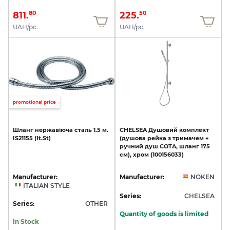
811.
225.
80
50
UAH/pc.
UAH/pc.
promotional price
Шланг
нержавіюча
сталь
1.5
м.
CHELSEA
Душовий
комплект
IS21155
(It.St)
(душова
рейка
з
тримачем
+
ручний
душ
COTA,
шланг
175
см),
хром
(100156033)
Manufacturer:
Manufacturer:
NOKEN
ITALIAN STYLE
Series:
CHELSEA
Series:
OTHER
Quantity of goods is limited
In Stock