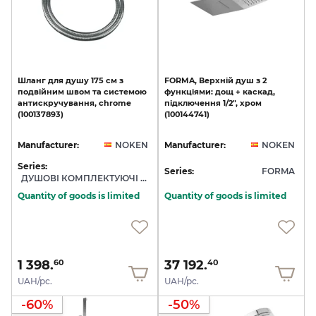
Шланг
для
душу
175
см
з
FORMA,
Верхній
душ
з
2
подвійним
швом
та
системою
функціями:
дощ
+
каскад,
антискручування,
chrome
підключення
1/2",
хром
(100137893)
(100144741)
Manufacturer:
NOKEN
Manufacturer:
NOKEN
Series:
Series:
FORMA
ДУШОВІ КОМПЛЕКТУЮЧІ NOKEN
Quantity of goods is limited
Quantity of goods is limited
1 398.
37 192.
60
40
UAH/pc.
UAH/pc.
-60%
-50%