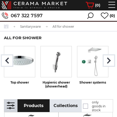
(
0
)
067 322 7597
(0)
Sanitaryware
All for shower
ALL FOR SHOWER
Top shower
Hygienic shower
Shower systems
(showerhead)
only
Products
Collections
goods in
stock