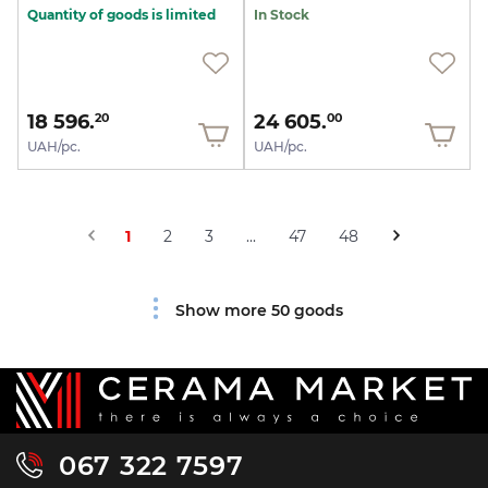
Quantity of goods is limited
In Stock
18 596.
24 605.
20
00
UAH/pc.
UAH/pc.
1
2
3
...
47
48
Show more 50 goods
067 322 7597