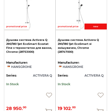
promotional price
promotional price
new
Душова
система
Activera
Q
Душова
система
Activera
Q
290/180
1jet
EcoSmart
Ecostat
290/180
1jet
EcoSmart
зі
Fine
з
термостатом
для
ванни,
змішувачем,
Chrome
Chrome
(28753000)
(28747000)
Manufacturer:
Manufacturer:
HANSGROHE
HANSGROHE
Series:
ACTIVERA Q
Series:
ACTIVERA Q
In Stock
In Stock
28 950.
19 102.
00
00