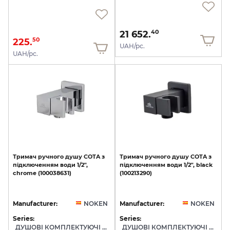
21 652.
40
225.
50
UAH/pc.
UAH/pc.
Тримач
ручного
душу
COTA
з
Тримач
ручного
душу
COTA
з
підключенням
води
1/2",
підключенням
води
1/2",
black
chrome
(100038631)
(100213290)
Manufacturer:
NOKEN
Manufacturer:
NOKEN
Series:
Series:
ДУШОВІ КОМПЛЕКТУЮЧІ NOKEN
ДУШОВІ КОМПЛЕКТУЮЧІ NOKEN