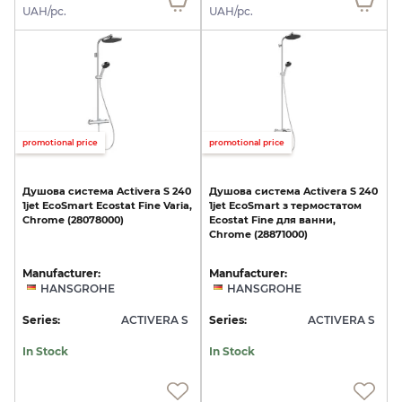
UAH/pc.
UAH/pc.
promotional price
promotional price
Душова
система
Activera
S
240
Душова
система
Activera
S
240
1jet
EcoSmart
Ecostat
Fine
Varia,
1jet
EcoSmart
з
термостатом
Chrome
(28078000)
Ecostat
Fine
для
ванни,
Chrome
(28871000)
Manufacturer:
Manufacturer:
HANSGROHE
HANSGROHE
Series:
ACTIVERA S
Series:
ACTIVERA S
In Stock
In Stock