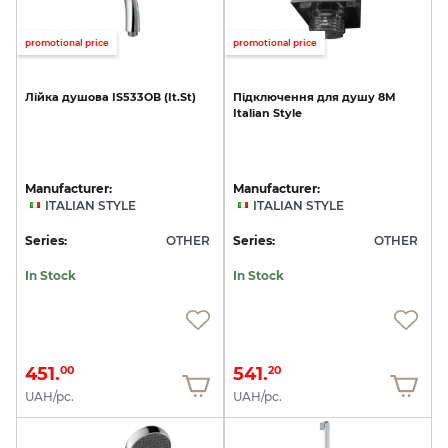
promotional price
promotional price
Лійка
душова
IS533ОВ
(It.St)
Підключення
для
душу
8M
Italian
Style
Manufacturer:
Manufacturer:
ITALIAN STYLE
ITALIAN STYLE
Series:
OTHER
Series:
OTHER
In Stock
In Stock
451.
541.
00
20
UAH/pc.
UAH/pc.