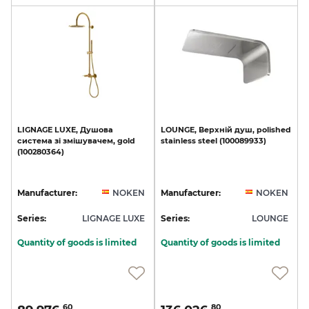
LIGNAGE
LUXE,
Душова
LOUNGE,
Верхній
душ,
polished
система
зі
змішувачем,
gold
stainless
steel
(100089933)
(100280364)
Manufacturer:
NOKEN
Manufacturer:
NOKEN
Series:
LIGNAGE LUXE
Series:
LOUNGE
Quantity of goods is limited
Quantity of goods is limited
60
80