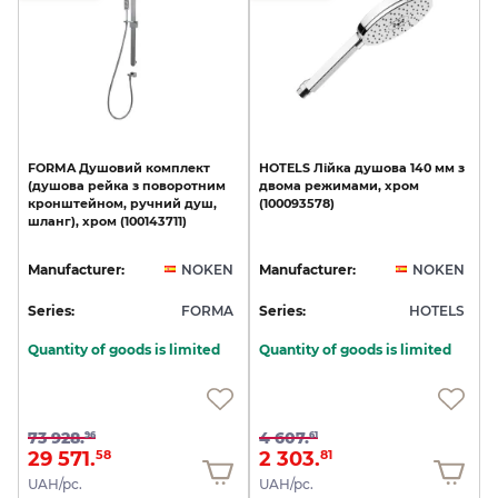
FORMA
Душовий
комплект
HOTELS
Лійка
душова
140
мм
з
(душова
рейка
з
поворотним
двома
режимами,
хром
кронштейном,
ручний
душ,
(100093578)
шланг),
хром
(100143711)
Manufacturer:
NOKEN
Manufacturer:
NOKEN
Series:
FORMA
Series:
HOTELS
Quantity of goods is limited
Quantity of goods is limited
73 928.
4 607.
96
61
29 571.
2 303.
58
81
UAH/pc.
UAH/pc.