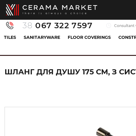
38
067 322 7597
Consultant 
TILES
SANITARYWARE
FLOOR COVERINGS
CONSTR
Sanitaryware
All for shower
Shower hose
ШЛАНГ ДЛЯ ДУШУ 175 СМ, З СИ