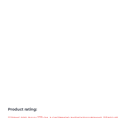
Product rating:
Шланг для душу 175 см, з системою антискручування, titaniu