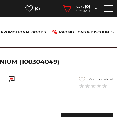
cart (
0
)
(0)
0.
UAH
00
PROMOTIONAL GOODS
PROMOTIONS & DISCOUNTS
4049)
IUM (100304049)
Add to wish list