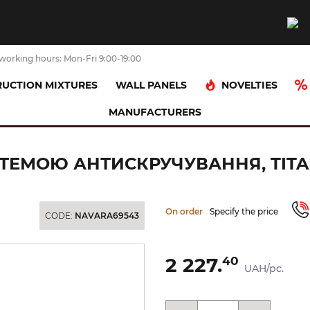
working hours: Mon-Fri 9:00-19:00
NOVELTIES
UCTION MIXTURES
WALL PANELS
MANUFACTURERS
Шланг для душу 175 см, з системою антискручування, titanium (10030
СТЕМОЮ АНТИСКРУЧУВАННЯ, TITAN
On order
Specify the price
CODE:
NAVARA69543
2 227.
40
UAH/pc.