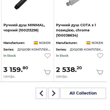
Ручний
душ
MINIMAL,
Ручний душ COTA з 1
чорний
(100213256)
позицією, chrome
(100038634)
Manufacturer:
NOKEN
Manufacturer:
NOKEN
Series:
ДУШОВІ КОМПЛЕКТУЮЧІ NOKEN
Series:
ДУШОВІ КОМПЛЕКТУЮЧІ NOKEN
S
In Stock
In Stock
3 159.
2 538.
80
20
UAH/pc.
UAH/pc.
All Collection