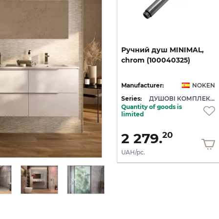
 з
Ручний душ COTA з 1
Ручний
душ
MINIMAL,
позицією, чорний
chrom
(100040325)
(100213273)
EN
Manufacturer:
NOKEN
Manufacturer:
NOKEN
ДУШОВІ КОМПЛЕКТУЮЧІ NOKEN
Series:
ДУШОВІ КОМПЛЕКТУЮЧІ NOKEN
Series:
ДУШОВІ КОМПЛЕКТУЮЧІ NOKEN
Quantity of goods is
In Stock
limited
3 574.
2 279.
20
20
UAH/pc.
UAH/pc.