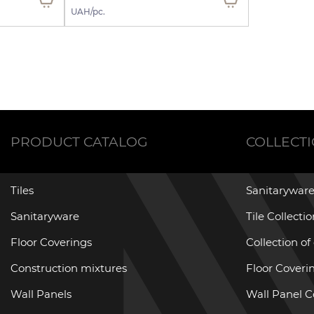
UAH/pc.
PRODUCT CATALOG
COLLECT
Tiles
Sanitaryware
Sanitaryware
Tile Collecti
Floor Coverings
Collection of
Construction mixtures
Floor Coverin
Wall Panels
Wall Panel C