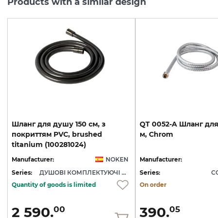
Products with a similar design
Шланг для душу 150 см, з
QT
0052-A
Шланг
дл
покриттям PVC, brushed
м,
Chrom
titanium (100281024)
Manufacturer:
NOKEN
Manufacturer:
Series:
ДУШОВІ КОМПЛЕКТУЮЧІ NOKEN
Series:
C
Quantity of goods is limited
On order
2 590.
390.
00
05