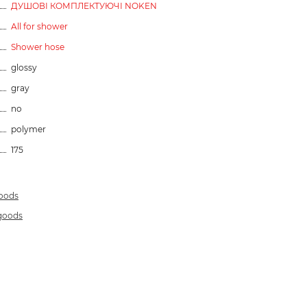
ДУШОВІ КОМПЛЕКТУЮЧІ NOKEN
All for shower
Shower hose
glossy
gray
no
polymer
175
goods
 goods