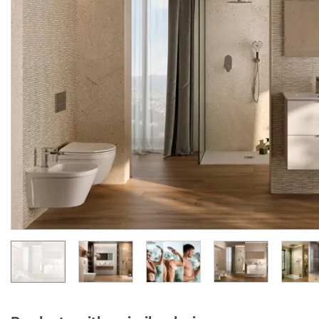
Шланг для душу 125 см, з
Шланг для душу 150 см
системою
покриттям PVC, silver
антискручування, chrome (100137865)
(100137847)
Manufacturer:
NOKEN
Manufacturer:
NOK
Series:
ДУШОВІ КОМПЛЕКТУЮЧІ NOKEN
Series:
Quantity of goods is
On order
limited
1 243.
1 346.
20
80
UAH/pc.
UAH/pc.