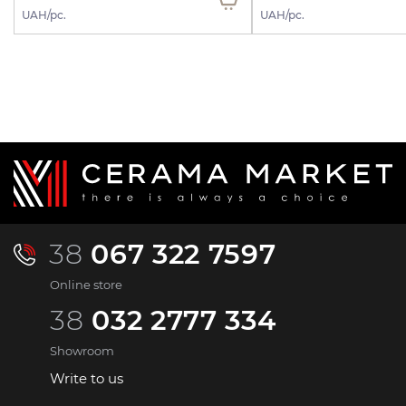
UAH/pc.
UAH/pc.
38
067 322 7597
Online store
38
032 2777 334
Showroom
Write to us