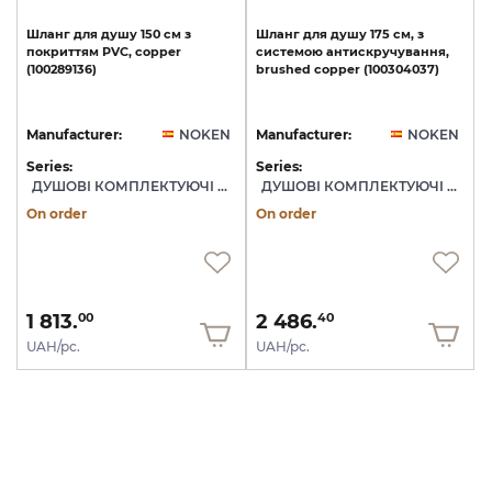
Шланг
для
душу
150
см
з
Шланг
для
душу
175
см,
з
покриттям
PVC,
copper
системою
антискручування,
(100289136)
brushed
copper
(100304037)
Manufacturer:
NOKEN
Manufacturer:
NOKEN
Series:
Series:
ДУШОВІ КОМПЛЕКТУЮЧІ NOKEN
ДУШОВІ КОМПЛЕКТУЮЧІ NOKEN
On order
On order
1 813.
2 486.
00
40
UAH/pc.
UAH/pc.