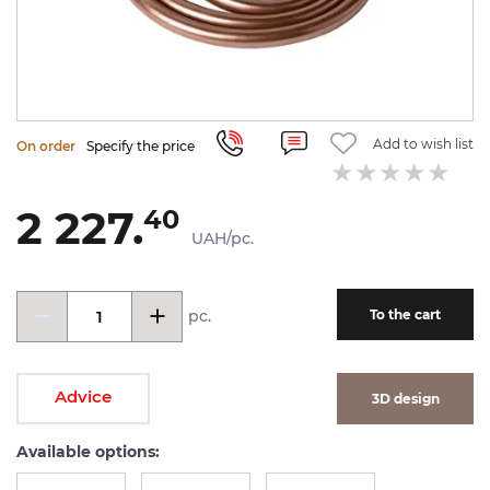
Add to wish list
On order
Specify the price
2 227.
40
UAH/pc.
pc.
To the cart
Advice
3D design
Available options: