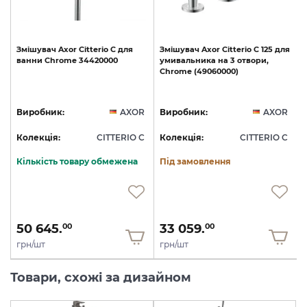
Змішувач
Axor
Citterio
C
для
Змішувач
Axor
Citterio
C
125
для
ванни
Chrome
34420000
умивальника
на
3
отвори,
Chrome
(49060000)
R
Виробник:
AXOR
Виробник:
AXOR
C
Колекція:
CITTERIO C
Колекція:
CITTERIO C
Кількість товару обмежена
Під замовлення
50 645.
33 059.
00
00
грн/шт
грн/шт
Товари, схожі за дизайном