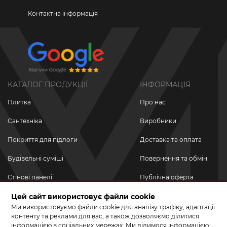
Контактна інформація
КАТАЛОГ ПРОДУКЦІЇ
ІНФОРМАЦІЯ
Плитка
Про нас
Сантехніка
Виробники
Покриття для підлоги
Доставка та оплата
Будівельні суміші
Повернення та обмін
Стінові панелі
Публічна оферта
Новинки
Цей сайт використовує файли cookie
Політика
конфіденційності
Ми використовуємо файли cookie для аналізу трафіку, адаптації
Акційні товари
контенту та реклами для вас, а також дозволяємо ділитися
інформацією в соціальних мережах. Ми ділимося інформацією