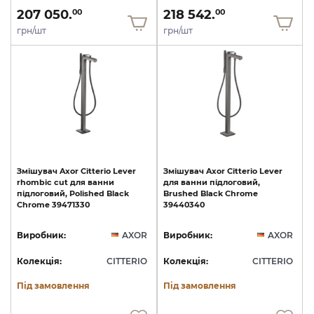
207 050.
218 542.
00
00
грн/шт
грн/шт
Змішувач
Axor
Citterio
Lever
Змішувач
Axor
Citterio
Lever
rhombic
cut
для
ванни
для
ванни
підлоговий,
підлоговий,
Polished
Black
Brushed
Black
Chrome
Chrome
39471330
39440340
Виробник:
AXOR
Виробник:
AXOR
Колекція:
CITTERIO
Колекція:
CITTERIO
Під замовлення
Під замовлення