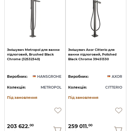
Змішувач
Metropol
для
ванни
Змішувач
Axor
Citterio
для
підлоговий,
Brushed
Black
ванни
підлоговий,
Polished
Chrome
(32532340)
Black
Chrome
39451330
Виробник:
HANSGROHE
Виробник:
AXOR
Колекція:
METROPOL
Колекція:
CITTERIO
Під замовлення
Під замовлення
203 622.
259 011.
00
00