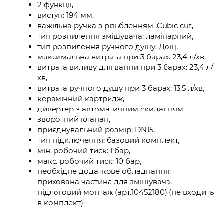
2 функції,
виступ: 194 мм,
важільна ручка з різьбленням ,Cubic cut,
тип розпилення змішувача: ламінарний,
тип розпилення ручного душу: Дощ,
максимальна витрата при 3 барах: 23,4 л/хв,
витрата виливу для ванни при 3 барах: 23,4 л/
хв,
витрата ручного душу при 3 барах: 13,5 л/хв,
керамічний картридж,
дивертер з автоматичним скиданням,
зворотний клапан,
приєднувальний розмір: DN15,
тип підключення: базовий комплект,
мін. робочий тиск: 1 бар,
макс. робочий тиск: 10 бар,
необхідне додаткове обладнання:
прихована частина для змішувача,
підлоговий монтаж (арт.10452180) (не входить
в комплект)