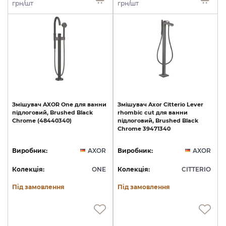
грн/шт
грн/шт
Змішувач
AXOR
One
для
ванни
Змішувач
Axor
Citterio
Lever
підлоговий,
Brushed
Black
rhombic
cut
для
ванни
Chrome
(48440340)
підлоговий,
Brushed
Black
Chrome
39471340
Виробник:
AXOR
Виробник:
AXOR
Колекція:
ONE
Колекція:
CITTERIO
Під замовлення
Під замовлення