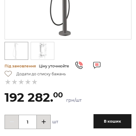
Під замовлення
Ціну уточнюйте
Додати до списку бажань
192 282.
00
грн/шт
шт
В кошик