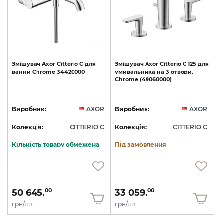
Змішувач
Axor
Citterio
C
для
Змішувач
Axor
Citterio
C
125
для
ванни
Chrome
34420000
умивальника
на
3
отвори,
Chrome
(49060000)
R
Виробник:
AXOR
Виробник:
AXOR
C
Колекція:
CITTERIO C
Колекція:
CITTERIO C
Кількість товару обмежена
Під замовлення
50 645.
33 059.
00
00
грн/шт
грн/шт