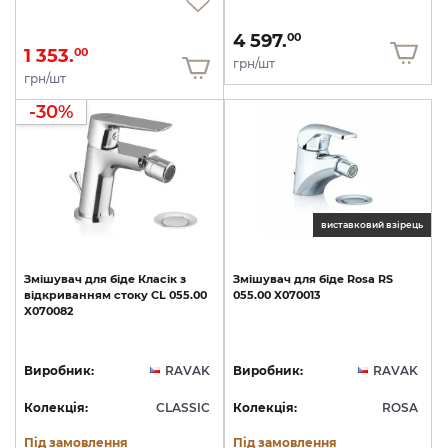
4 597.
00
1 353.
00
грн/шт
грн/шт
-30%
виставковий взірець
Змішувач
для
біде
Класік
з
Змішувач
для
біде
Rosa
RS
відкриванням
стоку
CL
055.00
055.00
X070013
X070082
Виробник:
RAVAK
Виробник:
RAVAK
Колекція:
CLASSIC
Колекція:
ROSA
Під замовлення
Під замовлення