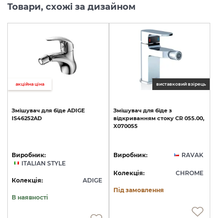
Товари, схожі за дизайном
акційна ціна
виставковий взірець
Змішувач
для
біде
ADIGE
Змішувач
для
біде
з
IS46252AD
відкриванням
стоку
CR
055.00,
X070055
Виробник:
Виробник:
RAVAK
ITALIAN STYLE
Колекція:
CHROME
Колекція:
ADIGE
Під замовлення
В наявності