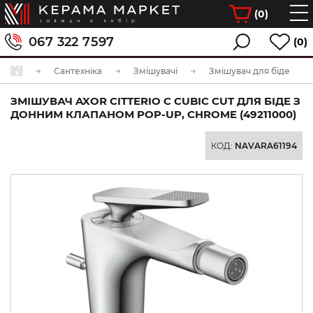
(
0
)
067 322 7597
(0)
Сантехніка
Змішувачі
Змішувач для біде
ЗМІШУВАЧ AXOR CITTERIO C CUBIC CUT ДЛЯ БІДЕ З
ДОННИМ КЛАПАНОМ POP-UP, CHROME (49211000)
КОД:
NAVARA61194