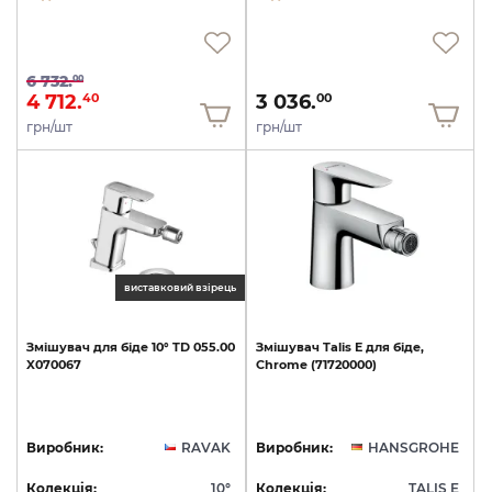
6 732.
00
4 712.
3 036.
40
00
грн/шт
грн/шт
виставковий взірець
Змішувач
для
біде
10°
TD
055.00
Змішувач
Talis
E
для
біде,
X070067
Chrome
(71720000)
Виробник:
RAVAK
Виробник:
HANSGROHE
Колекція:
10°
Колекція:
TALIS E