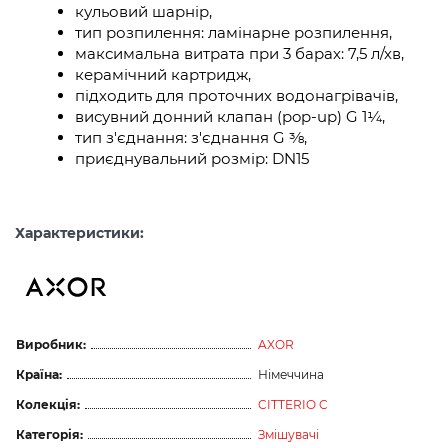
кульовий шарнір,
тип розпилення: ламінарне розпилення,
максимальна витрата при 3 барах: 7,5 л/хв,
керамічний картридж,
підходить для проточних водонагрівачів,
висувний донний клапан (pop-up) G 1¼,
тип з'єднання: з'єднання G ⅜,
приєднувальний розмір: DN15
Характеристики:
Виробник:
AXOR
Країна:
Німеччина
Колекція:
CITTERIO C
Категорія:
Змішувачі