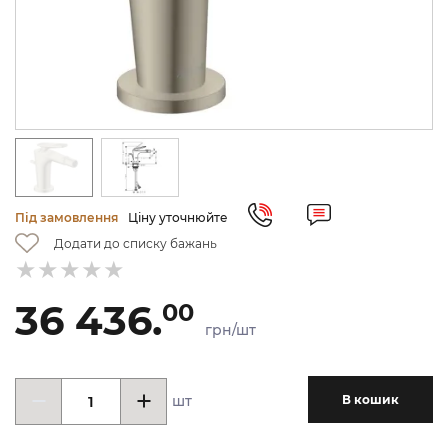
Під замовлення
Ціну уточнюйте
Додати до списку бажань
36 436.
00
грн/шт
шт
В кошик