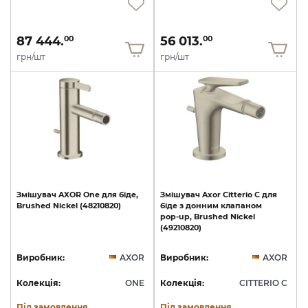
87 444.
56 013.
00
00
грн/шт
грн/шт
Змішувач
AXOR
One
для
біде,
Змішувач
Axor
Citterio
C
для
Brushed
Nickel
(48210820)
біде
з
донним
клапаном
pop-up,
Brushed
Nickel
(49210820)
Виробник:
AXOR
Виробник:
AXOR
Колекція:
ONE
Колекція:
CITTERIO C
Під замовлення
Під замовлення