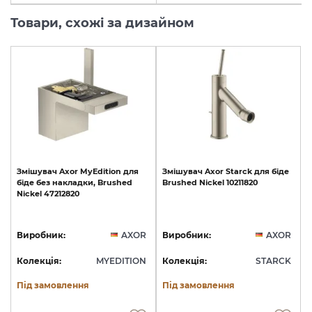
Товари, схожі за дизайном
Змішувач
Axor
MyEdition
для
Змішувач
Axor
Starck
для
біде
біде
без
накладки,
Brushed
Brushed
Nickel
10211820
Nickel
47212820
Виробник:
AXOR
Виробник:
AXOR
Колекція:
MYEDITION
Колекція:
STARCK
Під замовлення
Під замовлення