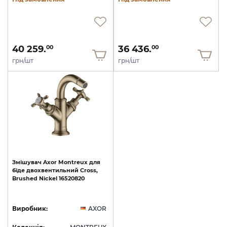
40 259.
36 436.
00
00
грн/шт
грн/шт
Змішувач
Axor
Montreux
для
біде
двохвентильний
Cross,
Brushed
Nickel
16520820
Виробник:
AXOR