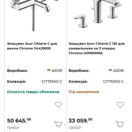
Змішувач
Axor
Citterio
C
для
Змішувач
Axor
Citterio
C
125
для
ванни
Chrome
34420000
умивальника
на
3
отвори,
Chrome
(49060000)
R
Виробник:
AXOR
Виробник:
AXOR
C
Колекція:
CITTERIO C
Колекція:
CITTERIO C
Кількість товару обмежена
Під замовлення
50 645.
33 059.
00
00
грн/шт
грн/шт