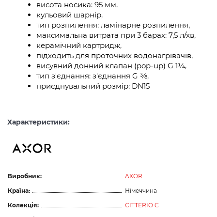
висота носика: 95 мм,
кульовий шарнір,
тип розпилення: ламінарне розпилення,
максимальна витрата при 3 барах: 7,5 л/хв,
керамічний картридж,
підходить для проточних водонагрівачів,
висувний донний клапан (pop-up) G 1¼,
тип з'єднання: з'єднання G ⅜,
приєднувальний розмір: DN15
Характеристики:
Виробник:
AXOR
Країна:
Німеччина
Колекція:
CITTERIO C