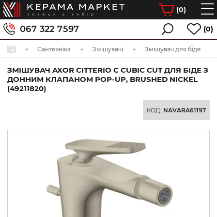
(
0
)
067 322 7597
(0)
Сантехніка
Змішувачі
Змішувач для біде
ЗМІШУВАЧ AXOR CITTERIO C CUBIC CUT ДЛЯ БІДЕ З
ДОННИМ КЛАПАНОМ POP-UP, BRUSHED NICKEL
(49211820)
КОД:
NAVARA61197