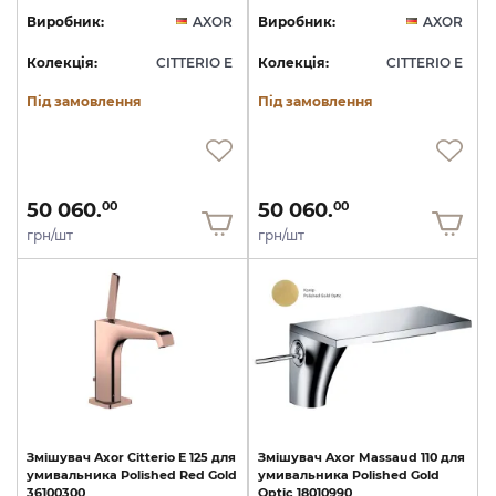
Виробник:
AXOR
Виробник:
AXOR
Колекція:
CITTERIO E
Колекція:
CITTERIO E
Під замовлення
Під замовлення
50 060.
50 060.
00
00
грн/шт
грн/шт
Змішувач
Axor
Citterio
E
125
для
Змішувач
Axor
Massaud
110
для
умивальника
Polished
Red
Gold
умивальника
Polished
Gold
36100300
Optic
18010990