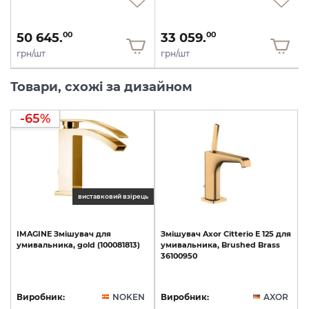
50 645.
33 059.
00
00
грн/шт
грн/шт
Товари, схожі за дизайном
-65%
виставковий взірець
IMAGINE
Змішувач
для
Змішувач
Axor
Citterio
E
125
для
умивальника,
gold
(100081813)
умивальника,
Brushed
Brass
36100950
Виробник:
NOKEN
Виробник:
AXOR