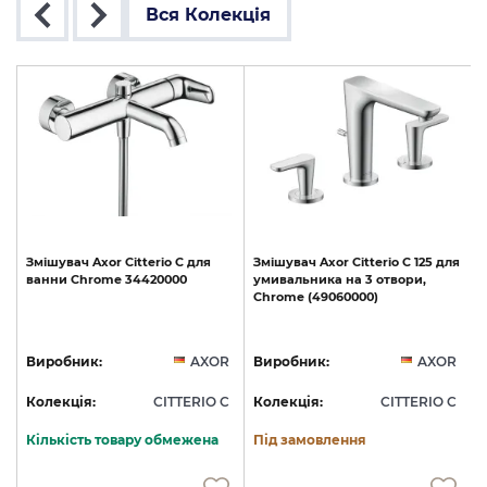
Вся Колекція
Змішувач
Axor
Citterio
C
для
Змішувач
Axor
Citterio
C
125
для
ванни
Chrome
34420000
умивальника
на
3
отвори,
Chrome
(49060000)
R
Виробник:
AXOR
Виробник:
AXOR
C
Колекція:
CITTERIO C
Колекція:
CITTERIO C
Кількість товару обмежена
Під замовлення