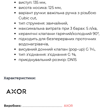
виступ: 135 мм,
висота носика: 125 мм,
варіант ручки: важільна ручка з різьбою
Cubic cut,
тип струменя: звичайний,
максимальна витрата при 3 барах: 5 л/хв,
керамічні клапани гарячий/холодний 90°,
підходить для безперервних проточних
водонагрівачів,
висувний донний клапан (pop-up) G 1¼,
тип з'єднання: з'єднання G ⅜,
приєднувальний розмір: DN15
Характеристики:
Виробник:
AXOR