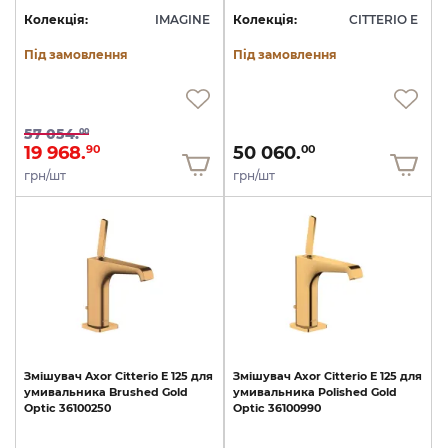
Колекція:
IMAGINE
Колекція:
CITTERIO E
Під замовлення
Під замовлення
57 054.
00
19 968.
50 060.
90
00
грн/шт
грн/шт
Змішувач
Axor
Citterio
E
125
для
Змішувач
Axor
Citterio
E
125
для
умивальника
Brushed
Gold
умивальника
Polished
Gold
Optic
36100250
Optic
36100990