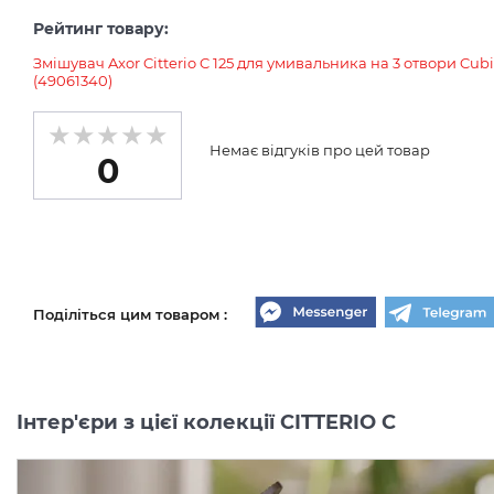
Рейтинг товару:
Змішувач Axor Citterio C 125 для умивальника на 3 отвори Cub
(49061340)
Немає відгуків про цей товар
0
Поділіться цим товаром :
Інтер'єри з цієї колекції CITTERIO C