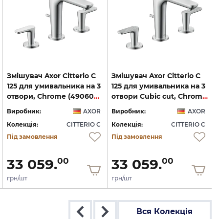
Змішувач Axor Citterio C
Змішувач Axor Citterio C
125 для умивальника на 3
125 для умивальника на 3
отвори, Chrome (49060000)
отвори Cubic cut, Chrome (49061000)
Виробник:
AXOR
Виробник:
AXOR
Колекція:
CITTERIO C
Колекція:
CITTERIO C
Під замовлення
Під замовлення
33 059.
33 059.
00
00
грн/шт
грн/шт
Вся Колекція