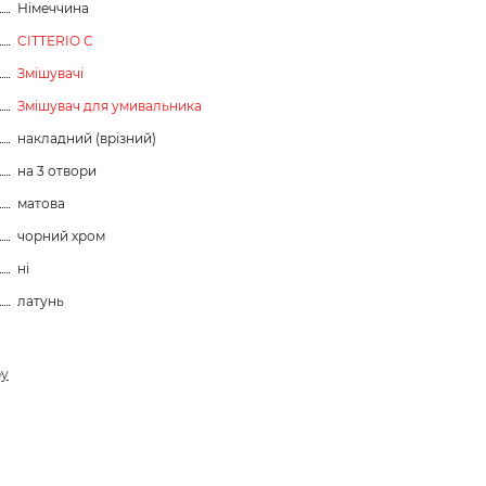
Німеччина
CITTERIO C
Змішувачі
Змішувач для умивальника
накладний (врізний)
на 3 отвори
матова
чорний хром
ні
латунь
ру