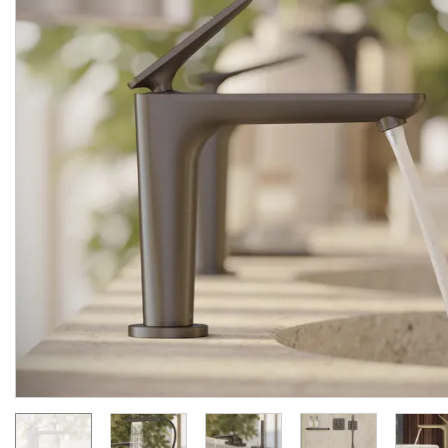
Змішувач Axor Citterio C
Змішувач Axor Citterio 
125 CoolStart для
125 CoolStart для
умивальника з донним клапаном pop-up, Chrome (49030000)
Виробник:
AXOR
Виробник:
AX
Колекція:
CITTERIO C
Колекція:
CITTERIO
Під замовлення
Під замовлення
24 289.
34 007.
00
00
грн/шт
грн/шт