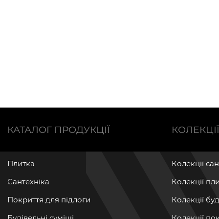
КАТАЛОГ ПРОДУКЦІЇ
КОЛЕКЦІ
Плитка
Колекції са
Сантехніка
Колекції пл
Покриття для підлоги
Колекції бу
Будівельні суміші
Колекції по