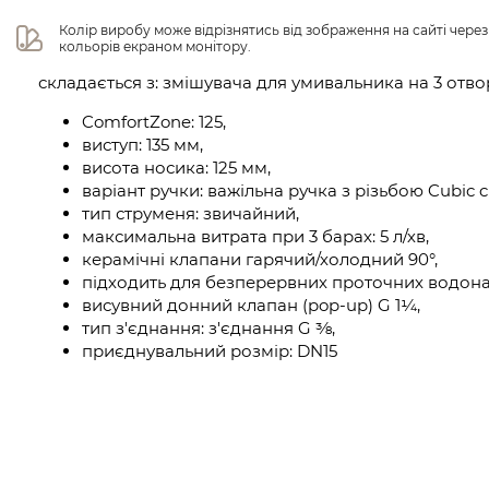
Колір виробу може відрізнятись від зображення на сайті чере
кольорів екраном монітору.
складається з: змішувача для умивальника на 3 отв
ComfortZone: 125,
виступ: 135 мм,
висота носика: 125 мм,
варіант ручки: важільна ручка з різьбою Cubic c
тип струменя: звичайний,
максимальна витрата при 3 барах: 5 л/хв,
керамічні клапани гарячий/холодний 90°,
підходить для безперервних проточних водонаг
висувний донний клапан (pop-up) G 1¼,
тип з'єднання: з'єднання G ⅜,
приєднувальний розмір: DN15