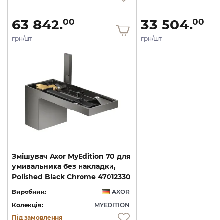
63 842.
33 504.
00
00
грн/шт
грн/шт
Змішувач Axor MyEdition 70 для
умивальника без накладки,
Polished Black Chrome 47012330
Виробник:
AXOR
Колекція:
MYEDITION
Під замовлення