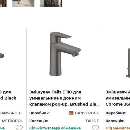
0 для
Змішувач Talis E 110 для
Змішувач Ax
d Black
умивальника з донним
умивальни
клапаном pop-up, Brushed Black Chrome (71710340)
Chrome 36
HANSGROHE
Виробник:
HANSGROHE
Виробник:
METROPOL
Колекція:
TALIS E
Колекція:
ена
Кількість товару обмежена
Під замовле