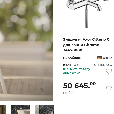
C
Змішувач Axor Citterio C
Змішувач Axor Citterio C
125 CoolStart для
для ванни Chrome
умивальника з донним клапаном pop-up, Matt Black (49030670)
умивальника з донним клапаном pop-up, Polished Gold Optic (49030990)
34420000
OR
Виробник:
AXOR
Виробник:
AXOR
 C
Колекція:
CITTERIO C
Колекція:
CITTERIO C
Кількість товару
Під замовлення
обмежена
36 436.
50 645.
00
00
грн/шт
грн/шт