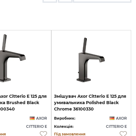
or Citterio E 125 для
Змішувач Axor Citterio E 125 для
ка Brushed Black
умивальника Polished Black
100340
Chrome 36100330
AXOR
Виробник:
AXOR
CITTERIO E
Колекція:
CITTERIO E
ння
Під замовлення