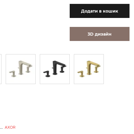
Додати
в кошик
3D дизайн
AXOR