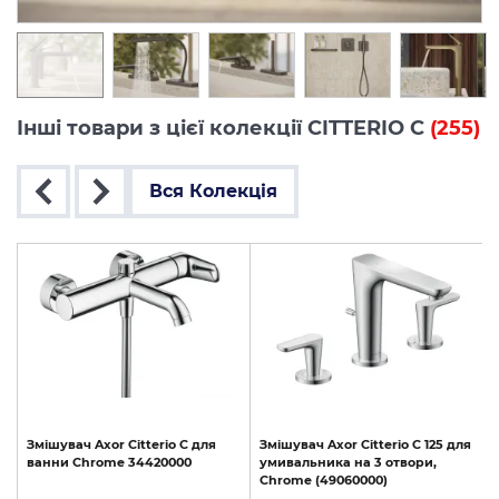
Інші товари з цієї колекції CITTERIO C
(255)
Вся Колекція
Змішувач
Axor
Citterio
C
для
Змішувач
Axor
Citterio
C
125
для
ванни
Chrome
34420000
умивальника
на
3
отвори,
Chrome
(49060000)