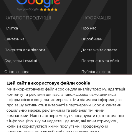
КАТАЛОГ ПРОДУКЦІЇ
ІНФОРМАЦІЯ
Плитка
Про нас
Сантехніка
Виробники
Покриття для підлоги
Доставка та оплата
Будівельні суміші
Повернення та обмін
Стінові панелі
Публічна оферта
Новинки
Цей сайт використовує файли cookie
Політика
конфіденційності
Ми використовуємо файли cookie для аналізу трафіку, адаптації
Акційні товари
контенту та реклами для вас, а також дозволяємо ділитися
інформацією в соціальних мережах. Ми ділимося інформацією
Акції/Знижки
про вашу активність в Інтернеті з партнерами Google: сайтами
соціальних мереж, рекламними та веб-аналітичними
ПРИЄДНУЙТЕСЬ ДО НАС У СОЦМЕРЕЖАХ
компаніями. Наші партнери можуть поєднувати цю інформацію
з інформацією, яку ви надаєте, і даними, які вони отримують,
коли ви користуєтеся їхніми послугами. Продовжуючи
використовувати наш веб-сайт, ви погоджуєтесь на