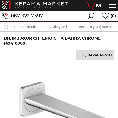
(
0
)
067 322 7597
(0)
Сантехніка
Змішувачі
Вилив (гусак) для ванн
ВИЛИВ AXOR CITTERIO C НА ВАННУ, CHROME
(49410000)
КОД:
NAVARA62289