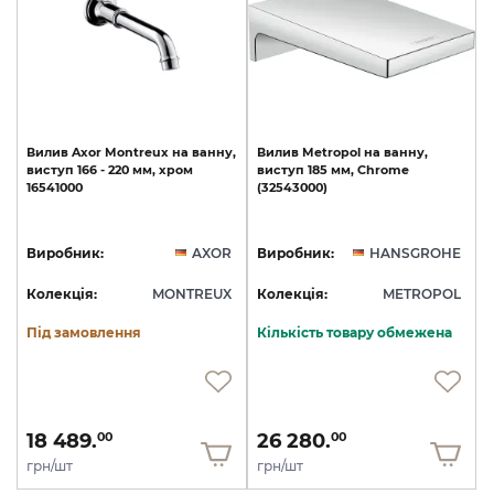
Вилив
Axor
Montreux
на
ванну,
Вилив
Metropol
на
ванну,
виступ
166
-
220
мм,
хром
виступ
185
мм,
Chrome
16541000
(32543000)
Виробник:
AXOR
Виробник:
HANSGROHE
Колекція:
MONTREUX
Колекція:
METROPOL
Під замовлення
Кількість товару обмежена
18 489.
26 280.
00
00
грн/шт
грн/шт