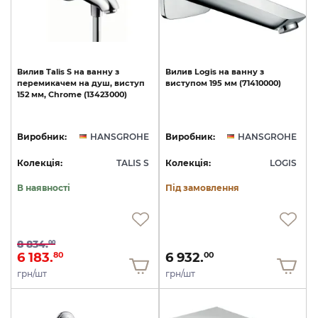
Вилив
Talis
S
на
ванну
з
Вилив
Logis
на
ванну
з
перемикачем
на
душ,
виступ
виступом
195
мм
(71410000)
152
мм,
Chrome
(13423000)
Виробник:
HANSGROHE
Виробник:
HANSGROHE
Колекція:
TALIS S
Колекція:
LOGIS
В наявності
Під замовлення
8 834.
00
6 183.
6 932.
80
00
грн/шт
грн/шт