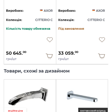
R
Виробник:
AXOR
Виробник:
AXOR
C
Колекція:
CITTERIO C
Колекція:
CITTERIO C
Кількість товару обмежена
Під замовлення
50 645.
33 059.
00
00
грн/шт
грн/шт
Товари, схожі за дизайном
акційна ціна
виставковий взірець