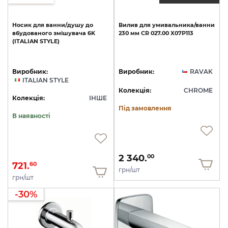
Носик
для
ванни/душу
до
Вилив
для
умивальника/ванни
вбудованого
змішувача
6K
230
мм
CR
027.00
X07P113
(ITALIAN
STYLE)
Виробник:
Виробник:
RAVAK
ITALIAN STYLE
Колекція:
CHROME
Колекція:
ІНШЕ
Під замовлення
В наявності
2 340.
00
721.
60
грн/шт
грн/шт
-30%