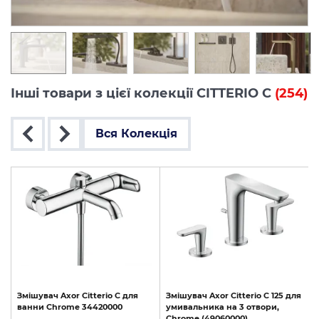
Інші товари з цієї колекції CITTERIO C
(254)
Вся Колекція
Змішувач
Axor
Citterio
C
для
Змішувач
Axor
Citterio
C
125
для
ванни
Chrome
34420000
умивальника
на
3
отвори,
Chrome
(49060000)