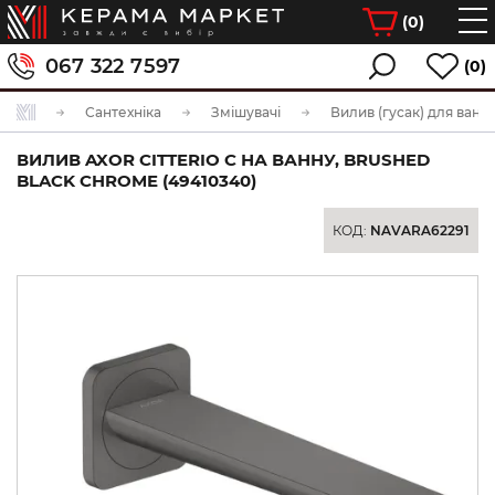
(
0
)
067 322 7597
(0)
Сантехніка
Змішувачі
Вилив (гусак) для ванн
ВИЛИВ AXOR CITTERIO C НА ВАННУ, BRUSHED
BLACK CHROME (49410340)
КОД:
NAVARA62291