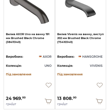
Вилив
AXOR
Uno
на
ванну
191
Вилив
Vivenis
на
ванну,
виступ
мм
Brushed
Black
Chrome
202
мм
Brushed
Black
Chrome
(38411340)
(75410340)
Виробник:
AXOR
Виробник:
HANSGROHE
Колекція:
UNO
Колекція:
VIVENIS
Під замовлення
Під замовлення
24 969.
13 808.
00
00
грн/шт
грн/шт