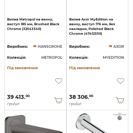
Вилив
Metropol
на
ванну,
Вилив
Axor
MyEdition
на
виступ
185
мм,
Brushed
Black
ванну,
виступ
176
мм,
без
Chrome
(32543340)
накладки,
Polished
Black
Chrome
(47412330)
Виробник:
HANSGROHE
Виробник:
AXOR
Колекція:
METROPOL
Колекція:
MYEDITION
Під замовлення
Під замовлення
39 413.
38 306.
00
00
грн/шт
грн/шт