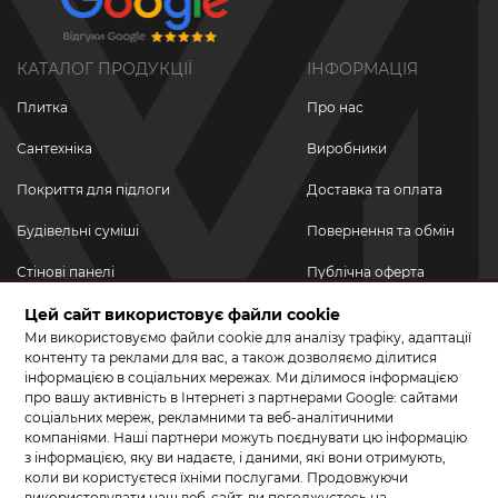
КАТАЛОГ ПРОДУКЦІЇ
ІНФОРМАЦІЯ
Плитка
Про нас
Сантехніка
Виробники
Покриття для підлоги
Доставка та оплата
Будівельні суміші
Повернення та обмін
Стінові панелі
Публічна оферта
Новинки
Цей сайт використовує файли cookie
Політика
конфіденційності
Ми використовуємо файли cookie для аналізу трафіку, адаптації
Акційні товари
контенту та реклами для вас, а також дозволяємо ділитися
інформацією в соціальних мережах. Ми ділимося інформацією
Акції/Знижки
про вашу активність в Інтернеті з партнерами Google: сайтами
соціальних мереж, рекламними та веб-аналітичними
ПРИЄДНУЙТЕСЬ ДО НАС У СОЦМЕРЕЖАХ
компаніями. Наші партнери можуть поєднувати цю інформацію
з інформацією, яку ви надаєте, і даними, які вони отримують,
коли ви користуєтеся їхніми послугами. Продовжуючи
використовувати наш веб-сайт, ви погоджуєтесь на