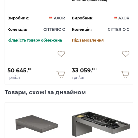
R
Виробник:
AXOR
Виробник:
AXOR
C
Колекція:
CITTERIO C
Колекція:
CITTERIO C
Кількість товару обмежена
Під замовлення
50 645.
33 059.
00
00
грн/шт
грн/шт
Товари, схожі за дизайном