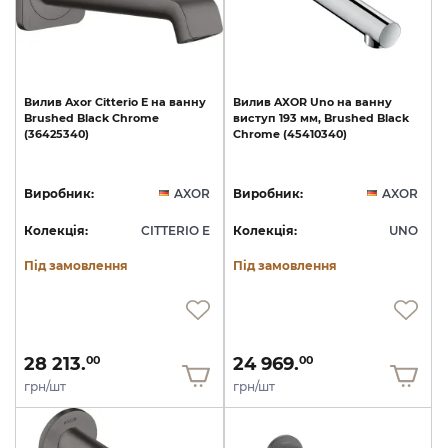
Вилив
Axor
Citterio
E
на
ванну
Вилив
AXOR
Uno
на
ванну
Brushed
Black
Chrome
виступ
193
мм,
Brushed
Black
(36425340)
Chrome
(45410340)
Виробник:
AXOR
Виробник:
AXOR
Колекція:
CITTERIO E
Колекція:
UNO
Під замовлення
Під замовлення
28 213.
24 969.
00
00
грн/шт
грн/шт