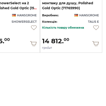
owerSelect на 2
монтажу для душу, Polished
клавіші Polished Gold Optic (15763990)
Gold Optic (71765990)
HANSGROHE
Виробник:
HANSGROHE
SHOWERSELECT
Колекція:
TALIS E
Кількість товару обмежена
6.
14 812.
00
00
грн/шт