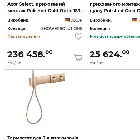
Axor Select, прихований
прихованого монтаж
монтаж Polished Gold Optic 18357990
Виробник:
AXOR
Виробник:
Колекція:
SHOWERSOLUTIONS
Колекція:
Під замовлення
Кількість товару обмеж
236 458.
25 624.
00
00
грн/шт
грн/шт
Термостат для 3-х споживачів