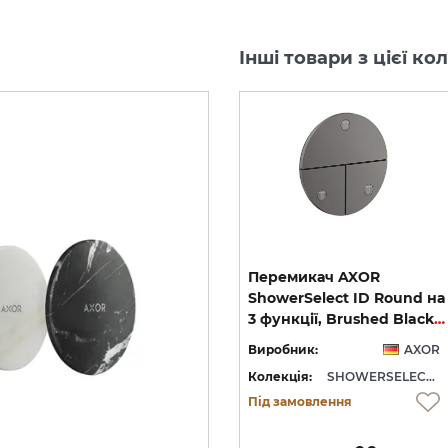
Інші товари з цієї к
Перемикач AXOR
Перемикач AXOR
ShowerSelect ID Square
ShowerSelect ID Round на
Softsquare на 3 функції, Polished Gold Optic (36781990)
на 3 функції, Brushed Black Chrome (36780340)
3 функції, Brushed Black Chrome (36779340)
OR
Виробник:
AXOR
Виробник:
AXOR
WERSELECT ID
Колекція:
SHOWERSELECT ID
Колекція:
SHOWERSELECT ID
Під замовлення
Під замовлення