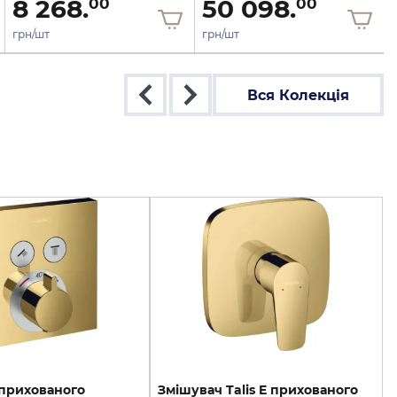
8 268.
50 098.
00
00
грн/шт
грн/шт
Вся Колекція
 прихованого
Змішувач Talis E прихованого