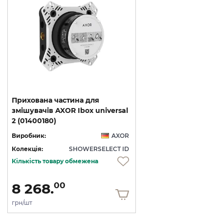
Прихована частина для
змішувачів AXOR Ibox universal
2 (01400180)
Виробник:
AXOR
Колекція:
SHOWERSELECT ID
Кількість товару обмежена
8 268.
00
грн/шт