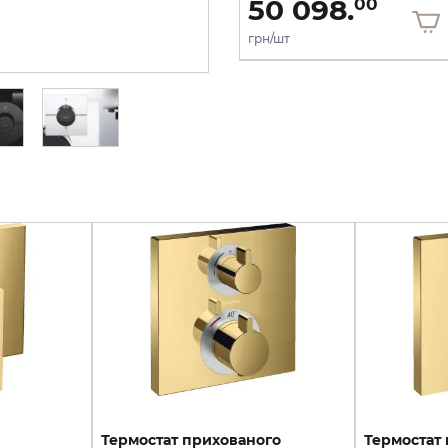
50 098.
50 098.
00
00
грн/шт
грн/шт
Термостат прихованого
Термостат