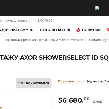
оти консультанта: пн-пт 9:00-19:00
НОВИНКИ
УДІВЕЛЬНІ СУМІШІ
CТІНОВІ ПАНЕЛІ
Термостат прихованого монтажу AXOR ShowerSelect ID Square HighFl
АЖУ AXOR SHOWERSELECT ID SQ
Під замовлення
Ціну уточнюйт
КОД:
NAVARA60998
56 680.
00
грн/шт