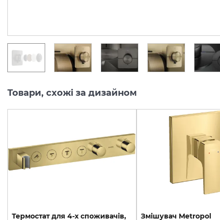
46 759.
50 098.
00
00
грн/шт
грн/шт
Товари, схожі за дизайном
Термостат для 4-х споживачів,
Змішувач Metropol