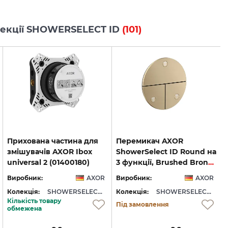
олекції SHOWERSELECT ID
(101)
Прихована частина для
Перемикач AXOR
змішувачів AXOR Ibox
ShowerSelect ID Round на
universal 2 (01400180)
3 функції, Brushed Bronze (36779140)
Виробник:
AXOR
Виробник:
AXOR
Колекція:
SHOWERSELECT ID
Колекція:
SHOWERSELECT ID
Кількість товару
Під замовлення
обмежена