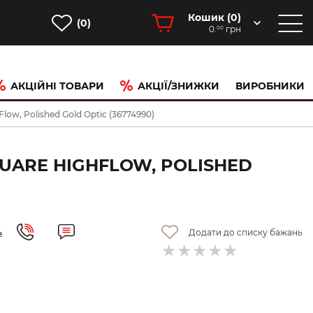
Кошик (
0
)
(0)
0.
грн
00
АКЦІЙНІ ТОВАРИ
АКЦІЇ/ЗНИЖКИ
ВИРОБНИКИ
ow, Polished Gold Optic (36774990)
UARE HIGHFLOW, POLISHED
Додати до списку бажань
е