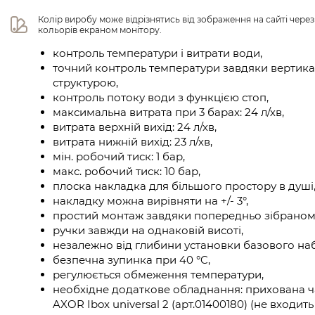
Колір виробу може відрізнятись від зображення на сайті чере
кольорів екраном монітору.
контроль температури і витрати води,
точний контроль температури завдяки вертика
структурою,
контроль потоку води з функцією стоп,
максимальна витрата при 3 барах: 24 л/хв,
витрата верхній вихід: 24 л/хв,
витрата нижній вихід: 23 л/хв,
мін. робочий тиск: 1 бар,
макс. робочий тиск: 10 бар,
плоска накладка для більшого простору в душі
накладку можна вирівняти на +/- 3°,
простий монтаж завдяки попередньо зібраном
ручки завжди на однаковій висоті,
незалежно від глибини установки базового на
безпечна зупинка при 40 °C,
регулюється обмеження температури,
необхідне додаткове обладнання: прихована ч
AXOR Ibox universal 2 (арт.01400180) (не входит