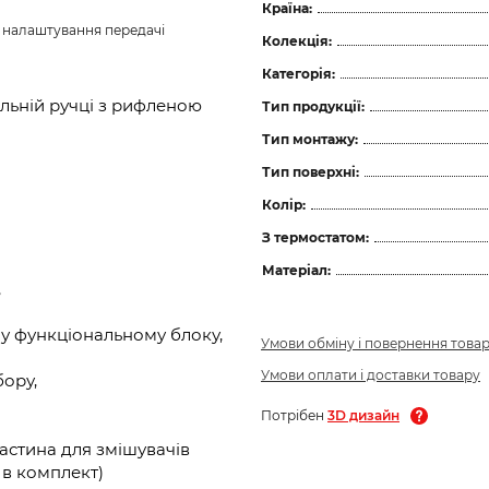
Країна:
з налаштування передачі 
Колекція:
Категорія:
льній ручці з рифленою
Тип продукції:
Тип монтажу:
Тип поверхні:
Колір:
З термостатом:
Матеріал:
,
у функціональному блоку,
Умови обміну і повернення това
Умови оплати і доставки товару
бору,
Потрібен
3D дизайн
астина для змішувачів
ь в комплект)