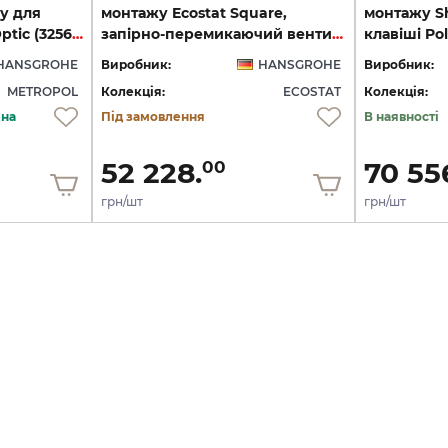
у для
монтажу Ecostat Square,
монтажу Sh
душу Polished Gold Optic (32565990)
запірно-перемикаючий вентиль, 2-ох режимний, Polished Gold Optic (15714990)
HANSGROHE
Виробник:
HANSGROHE
Виробник:
METROPOL
Колекція:
ECOSTAT
Колекція:
ена
Під замовлення
В наявності
52 228.
70 55
00
грн/шт
грн/шт