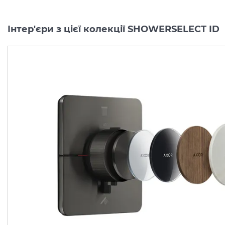
Інтер'єри з цієї колекції SHOWERSELECT ID
Перемикач AXOR
Перемикач AXOR
ShowerSelect ID
ShowerSelect ID
Softsquare на 3 функції, Matt Black (36781670)
Виробник:
AXOR
Виробник:
AX
Колекція:
SHOWERSELECT ID
Колекція:
SHO
Під замовлення
Під замовлення