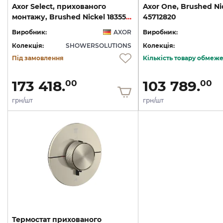
Axor Select, прихованого
Axor One, Brushed Ni
монтажу, Brushed Nickel 18355820
45712820
Виробник:
AXOR
Виробник:
Колекція:
SHOWERSOLUTIONS
Колекція:
Під замовлення
Кількість товару обмеж
173 418.
103 789.
00
00
грн/шт
грн/шт
Термостат прихованого