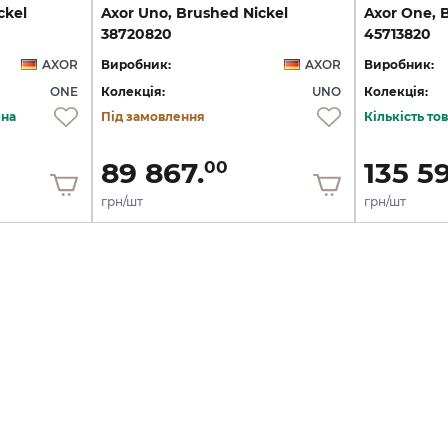
ckel
Axor Uno, Brushed Nickel
Axor One, 
38720820
45713820
AXOR
Виробник:
AXOR
Виробник:
ONE
Колекція:
UNO
Колекція:
ена
Під замовлення
Кількість т
89 867.
135 59
00
грн/шт
грн/шт