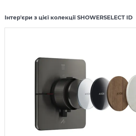
Інтер'єри з цієї колекції SHOWERSELECT ID
Перемикач AXOR
Перемикач AXOR
ShowerSelect ID
ShowerSelect ID
Softsquare на 3 функції, Matt Black (36781670)
Виробник:
AXOR
Виробник:
AX
Колекція:
SHOWERSELECT ID
Колекція:
SHO
Під замовлення
Під замовлення