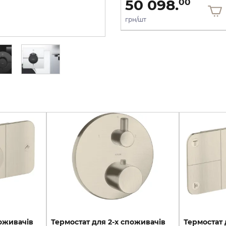
50 098.
50 098.
00
00
грн/шт
грн/шт
поживачів
Термостат для 2-х споживачів
Термостат 