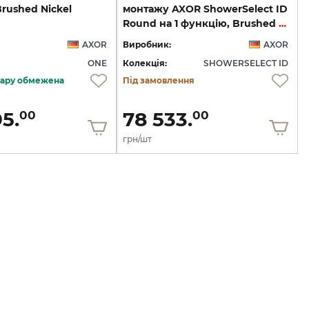
Brushed Nickel
монтажу AXOR ShowerSelect ID
Round на 1 функцію, Brushed Nickel (36756820)
AXOR
Виробник:
AXOR
ONE
Колекція:
SHOWERSELECT ID
овару обмежена
Під замовлення
5.
78 533.
00
00
грн/шт