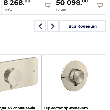
8 268.
50 098.
00
00
грн/шт
грн/шт
Вся Колекція
для 3-х споживачів
Термостат прихованого