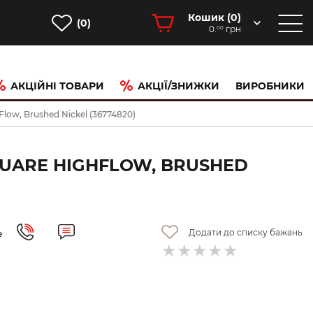
Кошик (
0
)
(0)
0.
грн
00
АКЦІЙНІ ТОВАРИ
АКЦІЇ/ЗНИЖКИ
ВИРОБНИКИ
ow, Brushed Nickel (36774820)
UARE HIGHFLOW, BRUSHED
Додати до списку бажань
е