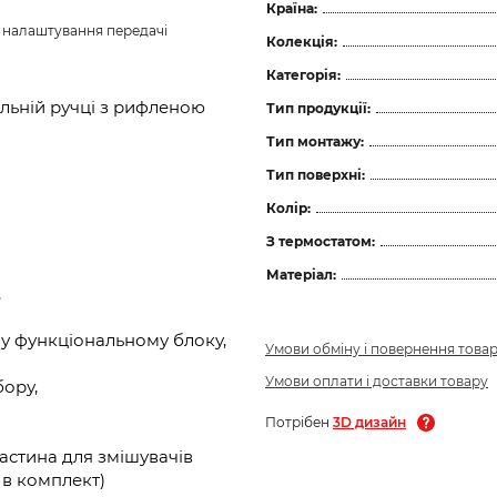
Країна:
з налаштування передачі 
Колекція:
Категорія:
льній ручці з рифленою
Тип продукції:
Тип монтажу:
Тип поверхні:
Колір:
З термостатом:
Матеріал:
,
у функціональному блоку,
Умови обміну і повернення това
Умови оплати і доставки товару
бору,
Потрібен
3D дизайн
астина для змішувачів
ь в комплект)