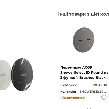
Інші товари з цієї к
Перемикач AXOR
Перемикач AXOR
ShowerSelect ID Square
ShowerSelect ID Round на
Softsquare на 3 функції, Polished Gold Optic (36781990)
на 3 функції, Brushed Black Chrome (36780340)
3 функції, Brushed Black Chrome (36779340)
OR
Виробник:
AXOR
Виробник:
AXOR
WERSELECT ID
Колекція:
SHOWERSELECT ID
Колекція:
SHOWERSELECT ID
Під замовлення
Під замовлення