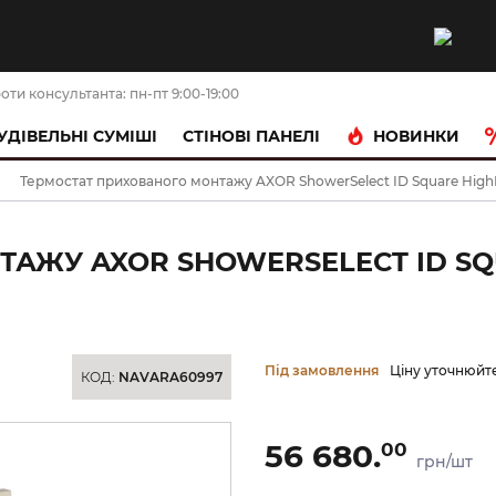
оти консультанта: пн-пт 9:00-19:00
НОВИНКИ
УДІВЕЛЬНІ СУМІШІ
CТІНОВІ ПАНЕЛІ
Термостат прихованого монтажу AXOR ShowerSelect ID Square HighFl
АЖУ AXOR SHOWERSELECT ID SQ
Під замовлення
Ціну уточнюйт
КОД:
NAVARA60997
56 680.
00
грн/шт