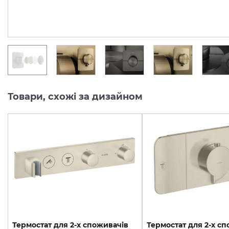
46 759.
50 098.
00
00
грн/шт
грн/шт
Товари, схожі за дизайном
Термостат для 2-х споживачів
Термостат для 2-х с