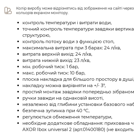
Колір виробу може відрізнятись від зображення на сайті чере
кольорів екраном монітору.
контроль температури і витрати води,
точний контроль температури завдяки вертика
структурою,
контроль потоку води з функцією стоп,
максимальна витрата при 3 барах: 24 л/хв,
витрата верхній вихід: 24 л/хв,
витрата нижній вихід: 23 л/хв,
мін. робочий тиск: 1 бар,
макс. робочий тиск: 10 бар,
плоска накладка для більшого простору в душі
накладку можна вирівняти на +/- 3°,
простий монтаж завдяки попередньо зібраном
ручки завжди на однаковій висоті,
незалежно від глибини установки базового на
безпечна зупинка при 40 °C,
регулюється обмеження температури,
необхідне додаткове обладнання: прихована ч
AXOR Ibox universal 2 (арт.01400180) (не входит