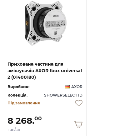
Прихована частина для
змішувачів AXOR Ibox universal
2 (01400180)
Виробник:
AXOR
Колекція:
SHOWERSELECT ID
Під замовлення
8 268.
00
грн/шт