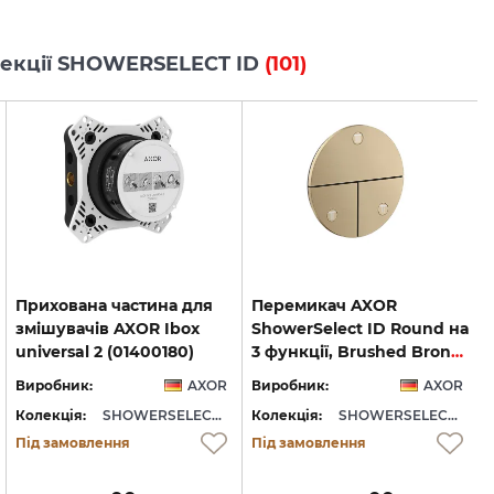
олекції SHOWERSELECT ID
(101)
Прихована частина для
Перемикач AXOR
змішувачів AXOR Ibox
ShowerSelect ID Round на
universal 2 (01400180)
3 функції, Brushed Bronze (36779140)
Виробник:
AXOR
Виробник:
AXOR
Колекція:
SHOWERSELECT ID
Колекція:
SHOWERSELECT ID
Під замовлення
Під замовлення