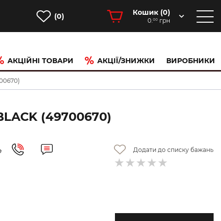
Кошик (
0
)
(0)
0.
грн
00
АКЦІЙНІ ТОВАРИ
АКЦІЇ/ЗНИЖКИ
ВИРОБНИКИ
700670)
BLACK (49700670)
Додати до списку бажань
е