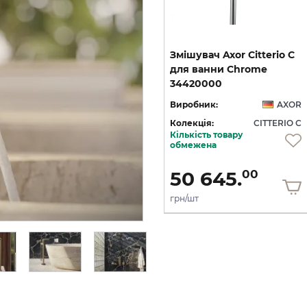
C
Змішувач Axor Citterio C
Змішувач Axor Citterio C
125 CoolStart для
для ванни Chrome
умивальника з донним клапаном pop-up, Matt Black (49030670)
умивальника з донним клапаном pop-up, Polished Gold Optic (49030990)
34420000
OR
Виробник:
AXOR
Виробник:
AXOR
 C
Колекція:
CITTERIO C
Колекція:
CITTERIO C
Кількість товару
Під замовлення
обмежена
36 436.
50 645.
00
00
грн/шт
грн/шт