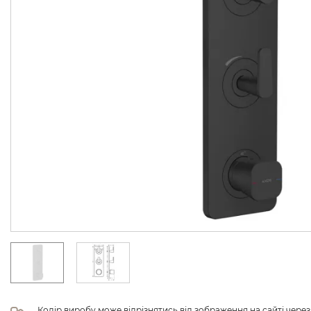
Колір виробу може відрізнятись від зображення на сайті чере