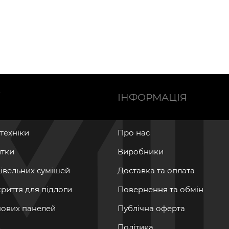
Ї
ІНФОРМАЦІЯ
нтехніки
Про нас
итки
Виробники
дівельних сумішей
Доставка та оплата
криття для підлоги
Повернення та обмін
інових панелей
Публічна оферта
Політика