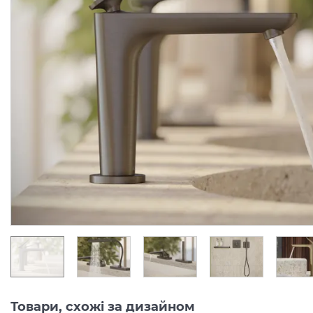
Змішувач Axor Citterio C
Змішувач Axor Citterio 
125 CoolStart для
125 CoolStart для
умивальника з донним клапаном pop-up, Chrome (49030000)
Виробник:
AXOR
Виробник:
AX
Колекція:
CITTERIO C
Колекція:
CITTERIO
Під замовлення
Під замовлення
24 289.
34 007.
00
00
грн/шт
грн/шт
Товари, схожі за дизайном