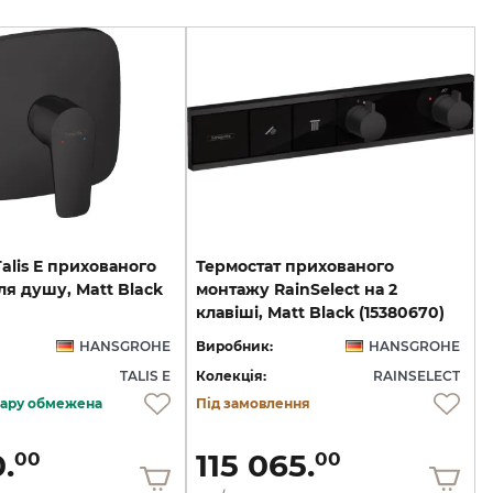
alis E прихованого
Термостат прихованого
я душу, Matt Black
монтажу RainSelect на 2
клавіші, Matt Black (15380670)
HANSGROHE
Виробник:
HANSGROHE
TALIS E
Колекція:
RAINSELECT
овару обмежена
Під замовлення
.
115 065.
00
00