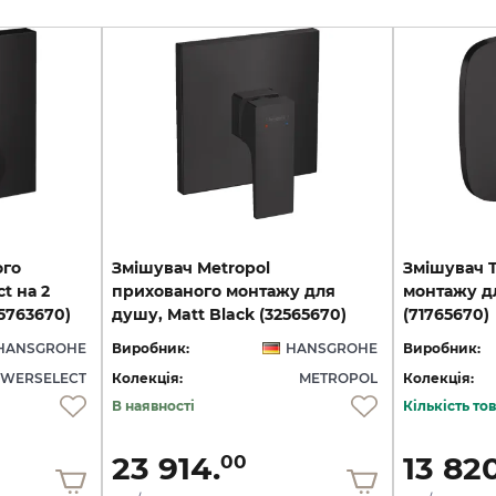
ого
Змішувач Metropol
Змішувач T
t на 2
прихованого монтажу для
монтажу дл
15763670)
душу, Matt Black (32565670)
(71765670)
HANSGROHE
Виробник:
HANSGROHE
Виробник:
WERSELECT
Колекція:
METROPOL
Колекція:
В наявності
Кількість т
23 914.
13 820
00