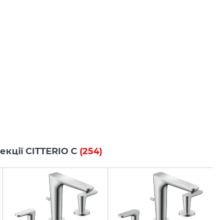
лекції CITTERIO C
(254)