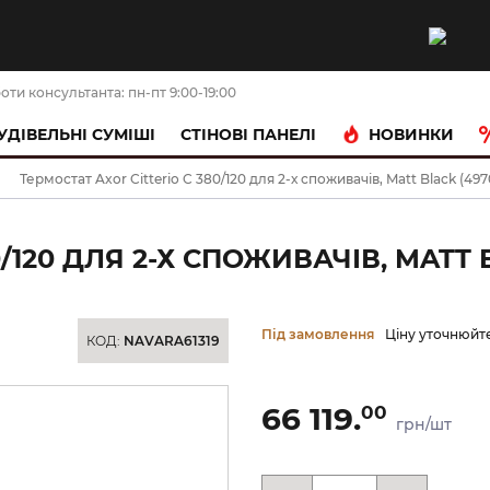
оти консультанта: пн-пт 9:00-19:00
НОВИНКИ
УДІВЕЛЬНІ СУМІШІ
CТІНОВІ ПАНЕЛІ
Термостат Axor Citterio C 380/120 для 2-х споживачів, Matt Black (49
/120 ДЛЯ 2-Х СПОЖИВАЧІВ, MATT 
Під замовлення
Ціну уточнюйт
КОД:
NAVARA61319
66 119.
00
грн/шт