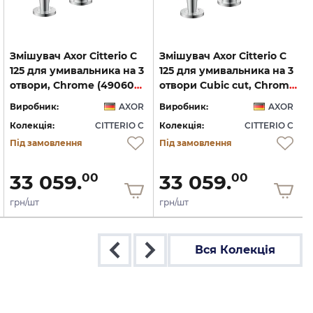
Змішувач Axor Citterio C
Змішувач Axor Citterio C
125 для умивальника на 3
125 для умивальника на 3
отвори, Chrome (49060000)
отвори Cubic cut, Chrome (49061000)
Виробник:
AXOR
Виробник:
AXOR
Колекція:
CITTERIO C
Колекція:
CITTERIO C
Під замовлення
Під замовлення
33 059.
33 059.
00
00
грн/шт
грн/шт
Вся Колекція