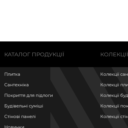
КАТАЛОГ ПРОДУКЦІЇ
КОЛЕКЦІ
Плитка
Колекції са
Сантехніка
Колекції пл
Покриття для підлоги
Колекції бу
Будівельні суміші
Колекції по
Стінові панелі
Колекції ст
Новинки