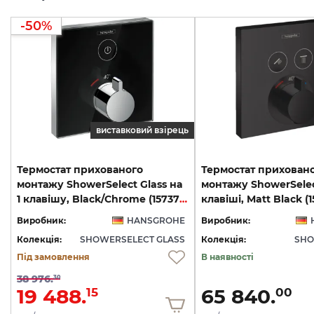
-50%
виставковий взірець
Термостат прихованого
Термостат прихован
монтажу ShowerSelect Glass на
монтажу ShowerSelec
1 клавішу, Black/Chrome (15737600)
клавіші, Matt Black (
Виробник:
HANSGROHE
Виробник:
Колекція:
SHOWERSELECT GLASS
Колекція:
SHO
Під замовлення
В наявності
38 976.
30
19 488.
65 840.
15
00