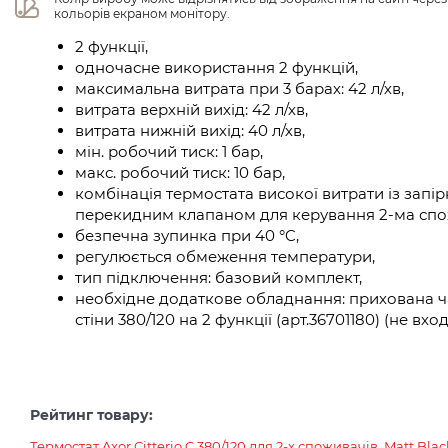
кольорів екраном монітору.
2 функції,
одночасне використання 2 функцій,
максимальна витрата при 3 барах: 42 л/хв,
витрата верхній вихід: 42 л/хв,
витрата нижній вихід: 40 л/хв,
мін. робочий тиск: 1 бар,
макс. робочий тиск: 10 бар,
комбінація термостата високої витрати із зап
перекидним клапаном для керування 2-ма сп
безпечна зупинка при 40 °C,
регулюється обмеження температури,
тип підключення: базовий комплект,
необхідне додаткове обладнання: прихована ча
стіни 380/120 на 2 функції (арт.36701180) (не вх
Рейтинг товару:
Термостат Axor Citterio C 380/120 для 2-х споживачів, Matt Bla