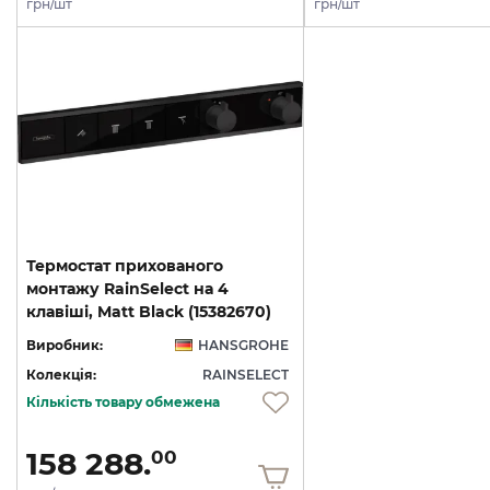
грн/шт
грн/шт
Термостат прихованого
монтажу RainSelect на 4
клавіші, Matt Black (15382670)
Виробник:
HANSGROHE
Колекція:
RAINSELECT
Кількість товару обмежена
158 288.
00