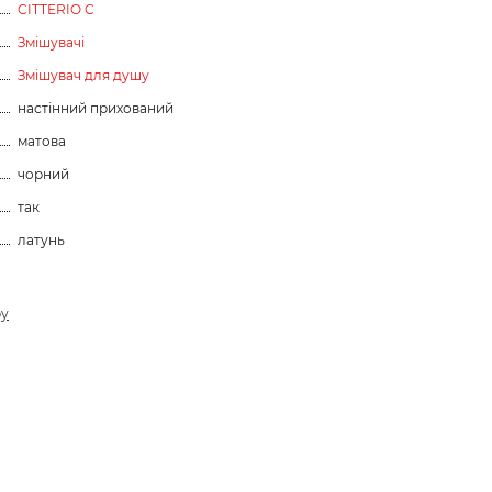
CITTERIO C
Змішувачі
Змішувач для душу
настінний прихований
матова
чорний
так
латунь
ру