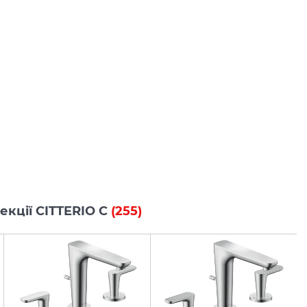
лекції CITTERIO C
(255)