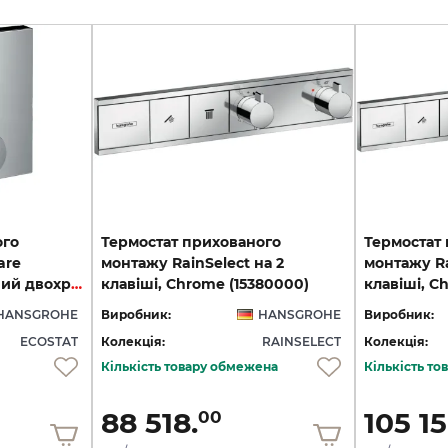
ого
Термостат прихованого
Термостат
are
монтажу RainSelect на 2
монтажу Ra
запірно-перемикаючий двохрежимний, Chrome (15714000)
клавіші, Chrome (15380000)
клавіші, C
HANSGROHE
Виробник:
HANSGROHE
Виробник:
ECOSTAT
Колекція:
RAINSELECT
Колекція:
Кількість товару обмежена
Кількість т
88 518.
105 15
00