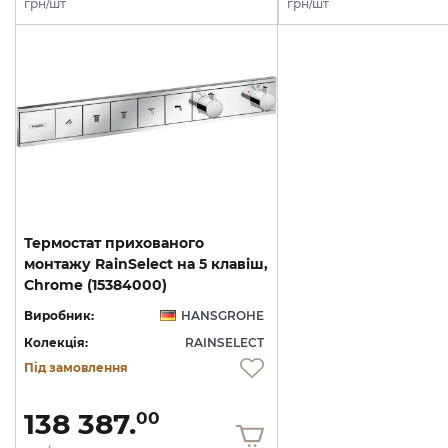
грн/шт
грн/шт
Термостат прихованого
монтажу RainSelect на 5 клавіш,
Chrome (15384000)
Виробник:
HANSGROHE
Колекція:
RAINSELECT
Під замовлення
138 387.
00