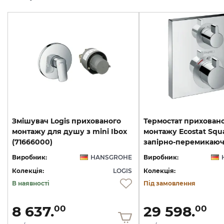
Змішувач Logis прихованого
Термостат прихован
монтажу для душу з mini Ibox
монтажу Ecostat Squ
(71666000)
Виробник:
HANSGROHE
Виробник:
Колекція:
LOGIS
Колекція:
В наявності
Під замовлення
8 637.
29 598.
00
00