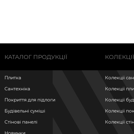
КАТАЛОГ ПРОДУКЦІЇ
КОЛЕКЦІ
Плитка
Колекції са
Сантехніка
Колекції пл
Покриття для підлоги
Колекції бу
Будівельні суміші
Колекції по
Стінові панелі
Колекції ст
Новинки