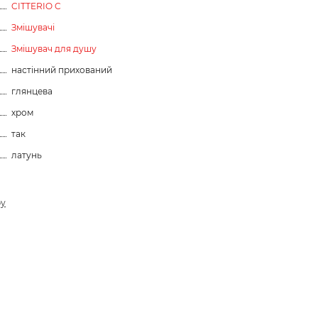
CITTERIO C
Змішувачі
Змішувач для душу
настінний прихований
глянцева
хром
так
латунь
ру