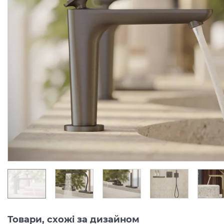
Змішувач Axor Citterio C
Змішувач Axor Citterio 
125 CoolStart для
125 CoolStart для
умивальника з донним клапаном pop-up, Chrome (49030000)
Виробник:
AXOR
Виробник:
AX
Колекція:
CITTERIO C
Колекція:
CITTERIO
Під замовлення
Під замовлення
24 289.
34 007.
00
00
грн/шт
грн/шт
Товари, схожі за дизайном