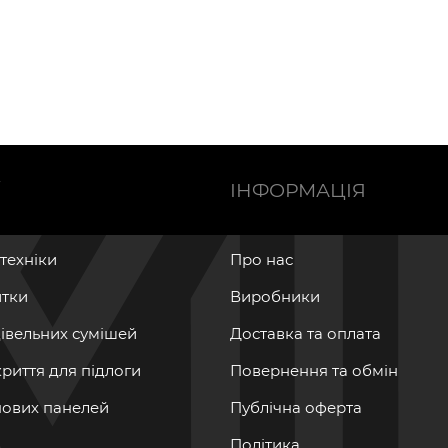
Ї
ІНФОРМАЦІЯ
нтехніки
Про нас
итки
Виробники
дівельних сумішей
Доставка та оплата
криття для підлоги
Повернення та обмін
інових панелей
Публічна оферта
Політика