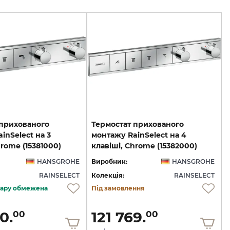
 прихованого
Термостат прихованого
inSelect на 3
монтажу RainSelect на 4
hrome (15381000)
клавіші, Chrome (15382000)
HANSGROHE
Виробник:
HANSGROHE
RAINSELECT
Колекція:
RAINSELECT
овару обмежена
Під замовлення
0.
121 769.
00
00