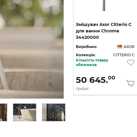
C
Змішувач Axor Citterio C
Змішувач Axor Citterio C
125 CoolStart для
для ванни Chrome
умивальника з донним клапаном pop-up, Matt Black (49030670)
умивальника з донним клапаном pop-up, Polished Gold Optic (49030990)
34420000
OR
Виробник:
AXOR
Виробник:
AXOR
 C
Колекція:
CITTERIO C
Колекція:
CITTERIO C
Кількість товару
Під замовлення
обмежена
36 436.
50 645.
00
00
грн/шт
грн/шт