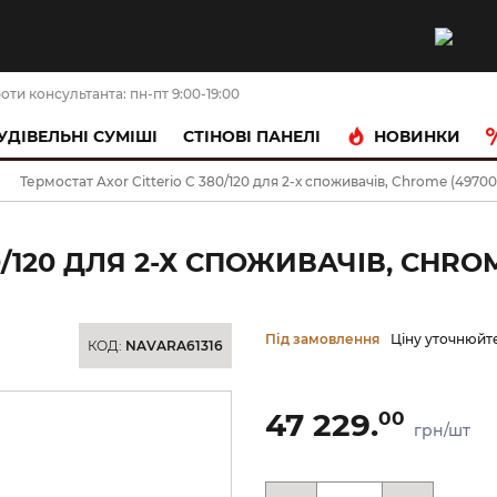
оти консультанта: пн-пт 9:00-19:00
НОВИНКИ
УДІВЕЛЬНІ СУМІШІ
CТІНОВІ ПАНЕЛІ
Термостат Axor Citterio C 380/120 для 2-х споживачів, Chrome (4970
/120 ДЛЯ 2-Х СПОЖИВАЧІВ, CHROM
Під замовлення
Ціну уточнюйт
КОД:
NAVARA61316
47 229.
00
грн/шт