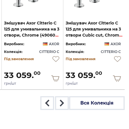
Змішувач Axor Citterio C
Змішувач Axor Citterio C
125 для умивальника на 3
125 для умивальника на 3
отвори, Chrome (49060000)
отвори Cubic cut, Chrome (49061000)
Виробник:
AXOR
Виробник:
AXOR
Колекція:
CITTERIO C
Колекція:
CITTERIO C
Під замовлення
Під замовлення
33 059.
33 059.
00
00
грн/шт
грн/шт
Вся Колекція