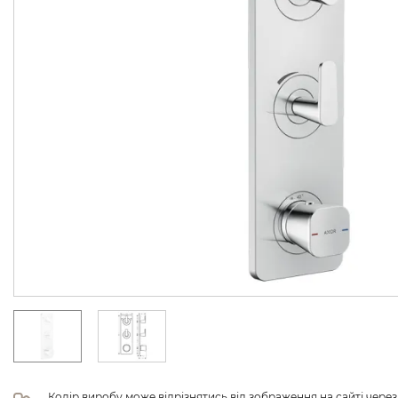
Колір виробу може відрізнятись від зображення на сайті чере