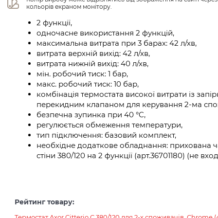
кольорів екраном монітору.
2 функції,
одночасне використання 2 функцій,
максимальна витрата при 3 барах: 42 л/хв,
витрата верхній вихід: 42 л/хв,
витрата нижній вихід: 40 л/хв,
мін. робочий тиск: 1 бар,
макс. робочий тиск: 10 бар,
комбінація термостата високої витрати із зап
перекидним клапаном для керування 2-ма сп
безпечна зупинка при 40 °C,
регулюється обмеження температури,
тип підключення: базовий комплект,
необхідне додаткове обладнання: прихована ча
стіни 380/120 на 2 функції (арт.36701180) (не вх
Рейтинг товару:
Термостат Axor Citterio C 380/120 для 2-х споживачів, Chrome