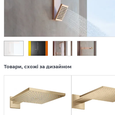
Колекція:
SHOWERCOMPOSITION
Колекція:
SHOWE
Під замовлення
Під замовлення
188 905.
148 430.
00
00
грн/шт
грн/шт
Товари, схожі за дизайном