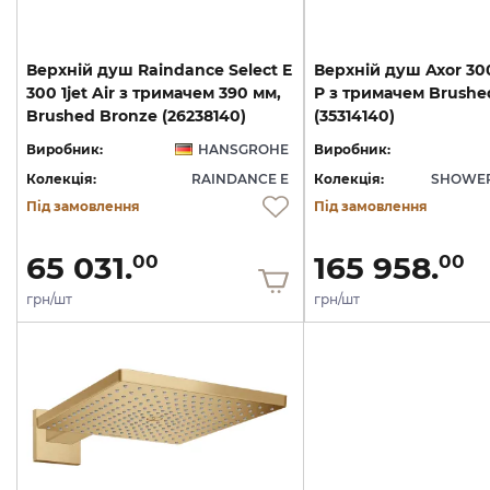
Верхній душ Raindance Select E
Верхній душ Axor 300
300 1jet Air з тримачем 390 мм,
P з тримачем Brushe
Brushed Bronze (26238140)
(35314140)
Виробник:
HANSGROHE
Виробник:
Колекція:
RAINDANCE E
Колекція:
SHOWER
Під замовлення
Під замовлення
65 031.
165 958.
00
00
грн/шт
грн/шт