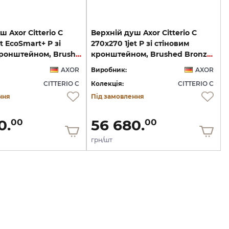
ш Axor Citterio C
Верхній душ Axor Citterio C
t EcoSmart+ P зі
270х270 1jet P зі стіновим
стіновим кронштейном, Brushed Bronze (28791140)
кронштейном, Brushed Bronze (28790140)
AXOR
Виробник:
AXOR
CITTERIO C
Колекція:
CITTERIO C
ння
Під замовлення
0.
56 680.
00
00
грн/шт