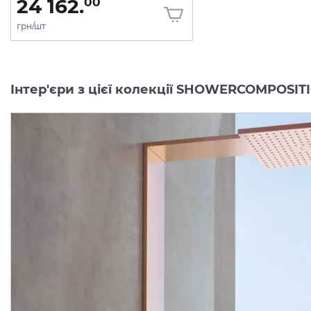
24 162.
00
грн/шт
Інтер'єри з цієї колекції SHOWERCOMPOSIT
Tермостатичний модуль
Tермостатичний модул
AXOR ShowerComposition
AXOR ShowerCompositi
на 3 функції 540/110, Matt Black 12572670
Виробник:
AXOR
Виробник:
AX