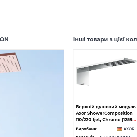
ION
Інші товари з цієї 
ь
Tермостатичний модуль
Верхній душовий модуль
on
AXOR ShowerComposition
Axor ShowerComposition
на 4 функції 610/110, Chrome 12573000
на 4 функції 610/110, Matt Black 12573670
110/220 1jet, Chrome (12592000)
OR
Виробник:
AXOR
Виробник:
AXOR