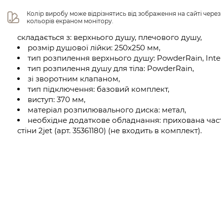
Колір виробу може відрізнятись від зображення на сайті чере
кольорів екраном монітору.
складається з: верхнього душу, плечового душу,
розмір душової лійки: 250х250 мм,
тип розпилення верхнього душу: PowderRain, Int
тип розпилення душу для тіла: PowderRain,
зі зворотним клапаном,
тип підключення: базовий комплект,
виступ: 370 мм,
матеріал розпилювального диска: метал,
необхідне додаткове обладнання: прихована час
стіни 2jet (арт. 35361180) (не входить в комплект).