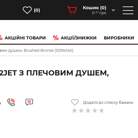
Кошик (
0
)
(0)
0.
грн
00
АКЦІЙНІ ТОВАРИ
АКЦІЇ/ЗНИЖКИ
ВИРОБНИКИ
вим душем, Brushed Bronze (12594140)
2JET З ПЛЕЧОВИМ ДУШЕМ,
Додати до списку бажань
е