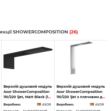
колекції SHOWERCOMPOSITION
(26)
Верхній душовий модуль
Верхній душовий модуль
Axor ShowerComposition
Axor ShowerComposition
110/220 1jet, Matt Black (12592670)
110/220 1jet з плечовим душем, Chrome (12593000)
Виробник:
AXOR
Виробник:
AXOR