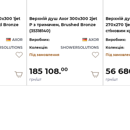
х300 1jet
Верхній душ Axor 300х300 2jet
Верхній ду
d Bronze
P з тримачем, Brushed Bronze
270х270 1je
(35318140)
AXOR
Виробник:
AXOR
Виробник:
SOLUTIONS
Колекція:
SHOWERSOLUTIONS
Колекція:
Під замовлення
Під замовле
185 108.
56 68
00
грн/шт
грн/шт