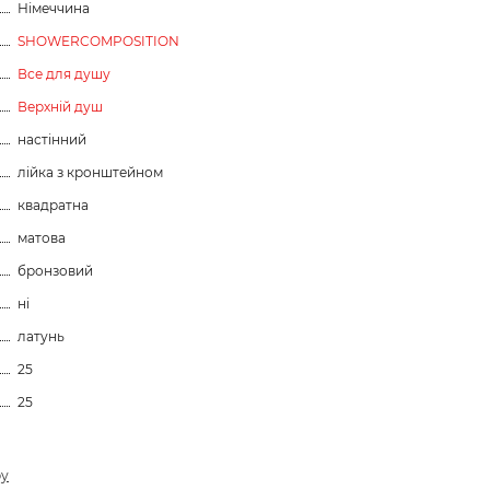
Німеччина
SHOWERCOMPOSITION
Все для душу
Верхній душ
настінний
лійка з кронштейном
квадратна
матова
бронзовий
ні
латунь
25
25
ру