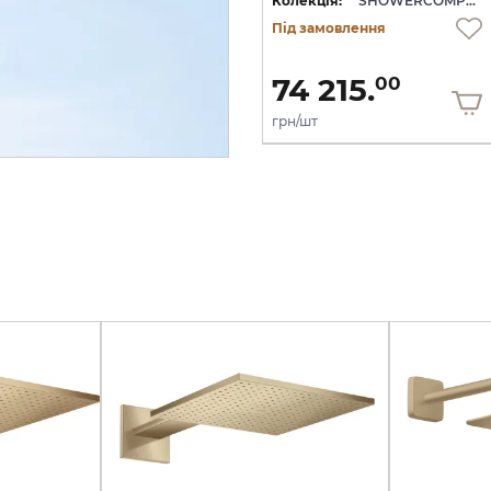
RCOMPOSITION
Колекція:
SHOWERCOMPOSITION
Колекція:
SHOWERCOMPOSITION
Під замовлення
Під замовлення
207 800.
74 215.
00
00
грн/шт
грн/шт