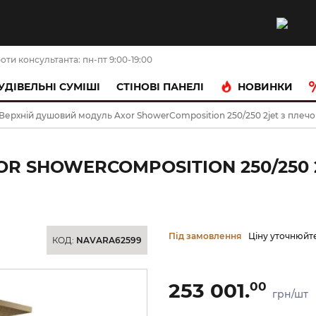
оти консультанта: пн-пт 9:00-19:00
НОВИНКИ
УДІВЕЛЬНІ СУМІШІ
CТІНОВІ ПАНЕЛІ
Верхній душовий модуль Axor ShowerComposition 250/250 2jet з плечо
R SHOWERCOMPOSITION 250/250 
Під замовлення
Ціну уточнюйт
КОД:
NAVARA62599
253 001.
00
грн/шт