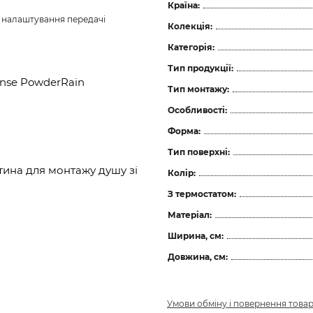
Країна:
з налаштування передачі 
Колекція:
Категорія:
Тип продукції:
ense PowderRain
Тип монтажу:
Особливості:
Форма:
Тип поверхні:
тина для монтажу душу зі
Колір:
З термостатом:
Матеріал:
Ширина, см:
Довжина, см:
Умови обміну і повернення това