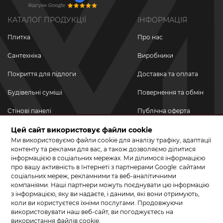
КАТАЛОГ ПРОДУКЦІЇ
ІНФОРМАЦІЯ
Плитка
Про нас
Сантехніка
Виробники
Покриття для підлоги
Доставка та оплата
Будівельні суміші
Повернення та обмін
Стінові панелі
Публічна оферта
Новинки
Цей сайт використовує файли cookie
Політика
конфіденційності
Ми використовуємо файли cookie для аналізу трафіку, адаптації
Акційні товари
контенту та реклами для вас, а також дозволяємо ділитися
інформацією в соціальних мережах. Ми ділимося інформацією
Акції/Знижки
про вашу активність в Інтернеті з партнерами Google: сайтами
соціальних мереж, рекламними та веб-аналітичними
ПРИЄДНУЙТЕСЬ ДО НАС У СОЦМЕРЕЖАХ
компаніями. Наші партнери можуть поєднувати цю інформацію
з інформацією, яку ви надаєте, і даними, які вони отримують,
коли ви користуєтеся їхніми послугами. Продовжуючи
використовувати наш веб-сайт, ви погоджуєтесь на
використання файлів cookie.