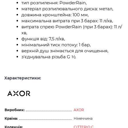
тип розпилення: PowderRain,
матеріал розпилювального диска: метал,
довжина кронштейна: 100 мм,
максимальна витрата при 3 барах: 11 л/хв,
витрата спрею PowderRain (при 3 барах): 11 л/
хв,
функція від: 7,5 л/хв,
мінімальний тиск потоку: 1 бар,
верхній душ знімається для очищення,
з'єднувальна різьба G ½
Характеристики:
Виробник:
AXOR
Країна:
Німеччина
Колекція:
CITTERIO C