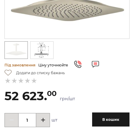
Під замовлення
Ціну уточнюйте
Додати до списку бажань
52 623.
00
грн/шт
шт
В кошик