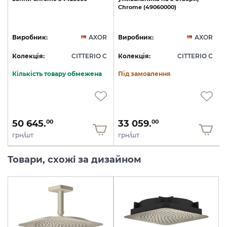
Chrome
(49060000)
R
Виробник:
AXOR
Виробник:
AXOR
C
Колекція:
CITTERIO C
Колекція:
CITTERIO C
Кількість товару обмежена
Під замовлення
50 645.
33 059.
00
00
грн/шт
грн/шт
Товари, схожі за дизайном