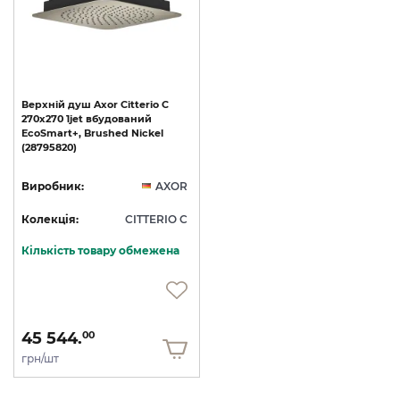
Верхній
душ
Axor
Citterio
C
270х270
1jet
вбудований
EcoSmart+,
Brushed
Nickel
(28795820)
Виробник:
AXOR
Колекція:
CITTERIO C
Кількість товару обмежена
45 544.
00
грн/шт