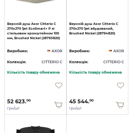
Верхній
душ
Axor
Citterio
C
Верхній
душ
Axor
Citterio
C
270х270
1jet
EcoSmart+
P
зі
270х270
1jet
вбудований,
стельовим
кронштейном
100
Brushed
Nickel
(28794820)
мм,
Brushed
Nickel
(28793820)
Виробник:
AXOR
Виробник:
AXOR
Колекція:
CITTERIO C
Колекція:
CITTERIO C
Кількість товару обмежена
Кількість товару обмежена
52 623.
45 544.
00
00
грн/шт
грн/шт