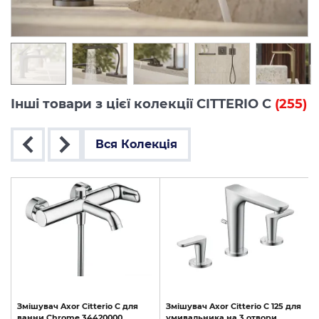
Інші товари з цієї колекції CITTERIO C
(255)
Вся Колекція
Змішувач
Axor
Citterio
C
для
Змішувач
Axor
Citterio
C
125
для
ванни
Chrome
34420000
умивальника
на
3
отвори,