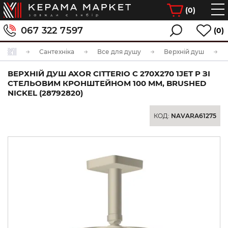
(
0
)
067 322 7597
(0)
Сантехніка
Все для душу
Верхній душ
ВЕРХНІЙ ДУШ AXOR CITTERIO C 270Х270 1JET P ЗІ
СТЕЛЬОВИМ КРОНШТЕЙНОМ 100 ММ, BRUSHED
NICKEL (28792820)
КОД:
NAVARA61275