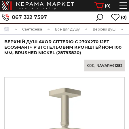
(
0
)
067 322 7597
(0)
Сантехніка
Все для душу
Верхній душ
ВЕРХНІЙ ДУШ AXOR CITTERIO C 270Х270 1JET
ECOSMART+ P ЗІ СТЕЛЬОВИМ КРОНШТЕЙНОМ 100
ММ, BRUSHED NICKEL (28793820)
КОД:
NAVARA61282