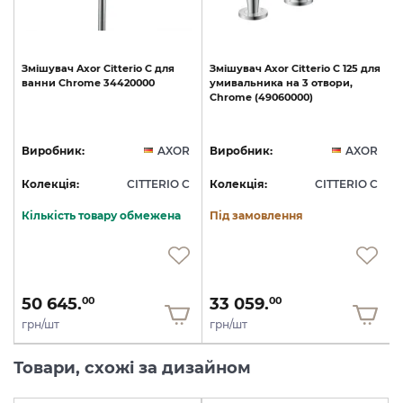
Змішувач
Axor
Citterio
C
для
Змішувач
Axor
Citterio
C
125
для
ванни
Chrome
34420000
умивальника
на
3
отвори,
Chrome
(49060000)
R
Виробник:
AXOR
Виробник:
AXOR
C
Колекція:
CITTERIO C
Колекція:
CITTERIO C
Кількість товару обмежена
Під замовлення
50 645.
33 059.
00
00
грн/шт
грн/шт
Товари, схожі за дизайном