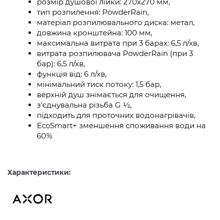
розмір душової лійки: 270х270 мм,
тип розпилення: PowderRain,
матеріал розпилювального диска: метал,
довжина кронштейна: 100 мм,
максимальна витрата при 3 барах: 6,5 л/хв,
витрата розпилювача PowderRain (при 3
бар): 6,5 л/хв,
функція від: 6 л/хв,
мінімальний тиск потоку: 1,5 бар,
верхній душ знімається для очищення,
з'єднувальна різьба G ½,
підходить для проточних водонагрівачів,
EcoSmart+ зменшення споживання води на
60%
Характеристики: