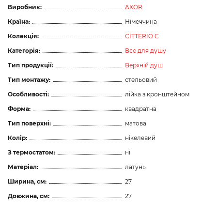
Виробник:
AXOR
Країна:
Німеччина
Колекція:
CITTERIO C
Категорія:
Все для душу
Тип продукції:
Верхній душ
Тип монтажу:
стельовий
Особливості:
лійка з кронштейном
Форма:
квадратна
Тип поверхні:
матова
Колір:
нікелевий
З термостатом:
ні
Матеріал:
латунь
Ширина, см:
27
Довжина, см:
27