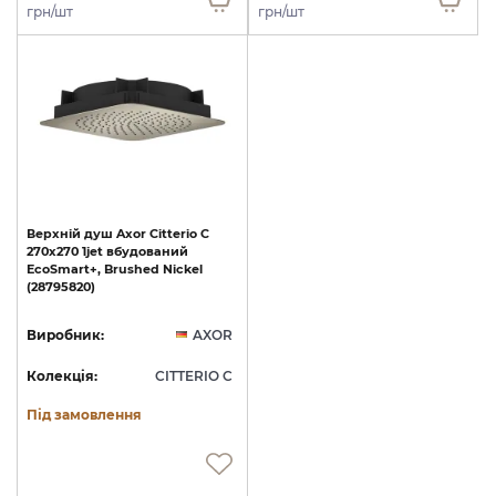
грн/шт
грн/шт
Верхній
душ
Axor
Citterio
C
270х270
1jet
вбудований
EcoSmart+,
Brushed
Nickel
(28795820)
Виробник:
AXOR
Колекція:
CITTERIO C
Під замовлення