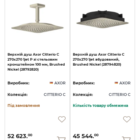
Верхній
душ
Axor
Citterio
C
Верхній
душ
Axor
Citterio
C
270х270
1jet
P
зі
стельовим
270х270
1jet
вбудований,
кронштейном
100
мм,
Brushed
Brushed
Nickel
(28794820)
Nickel
(28792820)
Виробник:
AXOR
Виробник:
AXOR
Колекція:
CITTERIO C
Колекція:
CITTERIO C
Під замовлення
Кількість товару обмежена
52 623.
45 544.
00
00