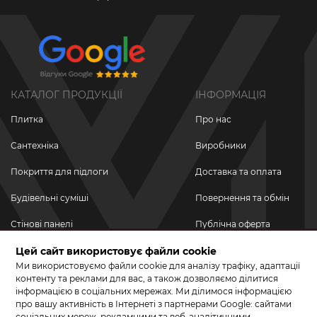
КАТАЛОГ ПРОДУКЦІЇ
ІНФОРМАЦІЯ
Плитка
Про нас
Сантехніка
Виробники
Покриття для підлоги
Доставка та оплата
Будівельні суміші
Повернення та обмін
Стінові панелі
Публічна оферта
Новинки
Цей сайт використовує файли cookie
Політика
конфіденційності
Ми використовуємо файли cookie для аналізу трафіку, адаптації
Акційні товари
контенту та реклами для вас, а також дозволяємо ділитися
інформацією в соціальних мережах. Ми ділимося інформацією
Акції/Знижки
про вашу активність в Інтернеті з партнерами Google: сайтами
соціальних мереж, рекламними та веб-аналітичними