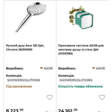
Ручний
душ
Axor
120
3jet,
Прихована
частина
AXOR
для
Chrome
26050000
монтажу
душу
зі
стіни
2jet
(35361180)
R
Виробник:
AXOR
Виробник:
AXOR
Колекція:
Колекція:
SHOWERSOLUTIONS
SHOWERSOLUTIONS
Під замовлення
Кількість товару обмежена
8 223.
24 162.
00
00