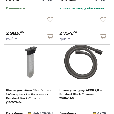
В наявності
Кількість товару обмежена
2 983.
2 754.
00
00
грн/шт
грн/шт
Шланг
для
лійки
SBox
Square
Шланг
для
душу
AXOR
2,0
м
1.45
м
врізний
в
борт
ванни,
Brushed
Black
Chrome
Brushed
Black
Chrome
28284340
(28010340)
Виробник:
HANSGROHE
Виробник:
AXOR