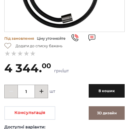
Під замовлення
Ціну уточнюйте
Додати до списку бажань
4 344.
00
грн/шт
шт
В кошик
Консультація
3D дизайн
Доступні варіанти: