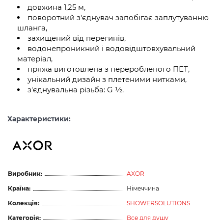
довжина 1,25 м,
поворотний з'єднувач запобігає заплутуванню
шланга,
захищений від перегинів,
водонепроникний і водовідштовхувальний
матеріал,
пряжа виготовлена з переробленого ПЕТ,
унікальний дизайн з плетеними нитками,
з'єднувальна різьба: G ½.
Характеристики:
Виробник:
AXOR
Країна:
Німеччина
Колекція:
SHOWERSOLUTIONS
Категорія:
Все для душу