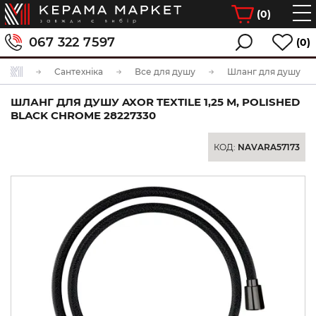
(
0
)
067 322 7597
(0)
Сантехніка
Все для душу
Шланг для душу
ШЛАНГ ДЛЯ ДУШУ AXOR TEXTILE 1,25 М, POLISHED
BLACK CHROME 28227330
КОД:
NAVARA57173