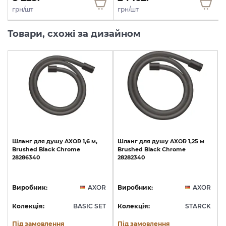
грн/шт
грн/шт
Товари, схожі за дизайном
Шланг
для
душу
AXOR
1,6
м,
Шланг
для
душу
AXOR
1,25
м
Brushed
Black
Chrome
Brushed
Black
Chrome
28286340
28282340
Виробник:
AXOR
Виробник:
AXOR
Колекція:
BASIC SET
Колекція:
STARCK
Під замовлення
Під замовлення