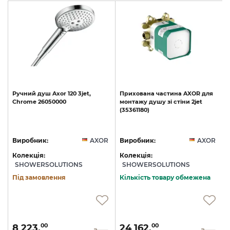
Ручний
душ
Axor
120
3jet,
Прихована
частина
AXOR
для
Chrome
26050000
монтажу
душу
зі
стіни
2jet
(35361180)
R
Виробник:
AXOR
Виробник:
AXOR
Колекція:
Колекція:
SHOWERSOLUTIONS
SHOWERSOLUTIONS
Під замовлення
Кількість товару обмежена
8 223.
24 162.
00
00