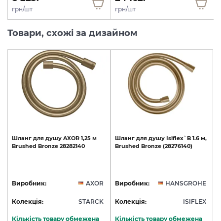
грн/шт
грн/шт
Товари, схожі за дизайном
Шланг
для
душу
AXOR
1,25
м
Шланг
для
душу
Isiflex`B
1.6
м,
Brushed
Bronze
28282140
Brushed
Bronze
(28276140)
Виробник:
AXOR
Виробник:
HANSGROHE
Колекція:
STARCK
Колекція:
ISIFLEX
Кількість товару обмежена
Кількість товару обмежена