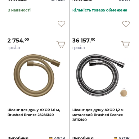
В наявності
Кількість товару обмежена
2 754.
36 157.
00
00
грн/шт
грн/шт
Шланг
для
душу
AXOR
1.6
м,
Шланг
для
душу
AXOR
1,2
м
Brushed
Bronze
28286140
металевий
Brushed
Bronze
28112140
Виробник:
AXOR
Виробник:
AXOR