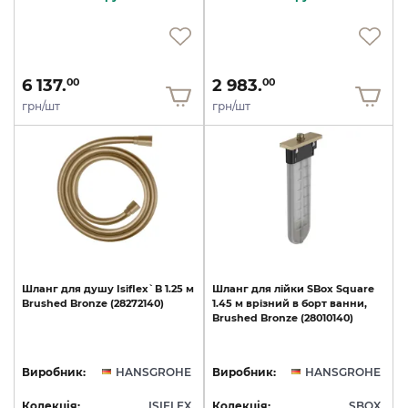
6 137.
2 983.
00
00
грн/шт
грн/шт
Шланг
для
душу
Isiflex`B
1.25
м
Шланг
для
лійки
SBox
Square
Brushed
Bronze
(28272140)
1.45
м
врізний
в
борт
ванни,
Brushed
Bronze
(28010140)
Виробник:
HANSGROHE
Виробник:
HANSGROHE
Колекція:
ISIFLEX
Колекція:
SBOX