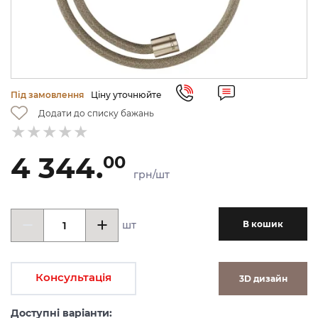
Під замовлення
Ціну уточнюйте
Додати до списку бажань
4 344.
00
грн/шт
шт
В кошик
Консультація
3D дизайн
Доступні варіанти: