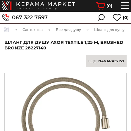
(
0
)
067 322 7597
(0)
Сантехніка
Все для душу
Шланг для душу
ШЛАНГ ДЛЯ ДУШУ AXOR TEXTILE 1,25 М, BRUSHED
BRONZE 28227140
КОД:
NAVARA57159