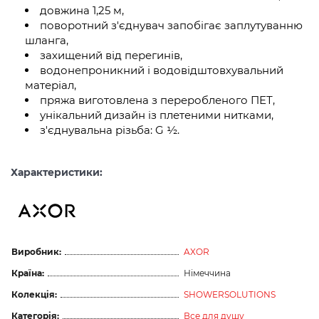
довжина 1,25 м,
поворотний з'єднувач запобігає заплутуванню
шланга,
захищений від перегинів,
водонепроникний і водовідштовхувальний
матеріал,
пряжа виготовлена з переробленого ПЕТ,
унікальний дизайн із плетеними нитками,
з'єднувальна різьба: G ½.
Характеристики:
Виробник:
AXOR
Країна:
Німеччина
Колекція:
SHOWERSOLUTIONS
Категорія:
Все для душу