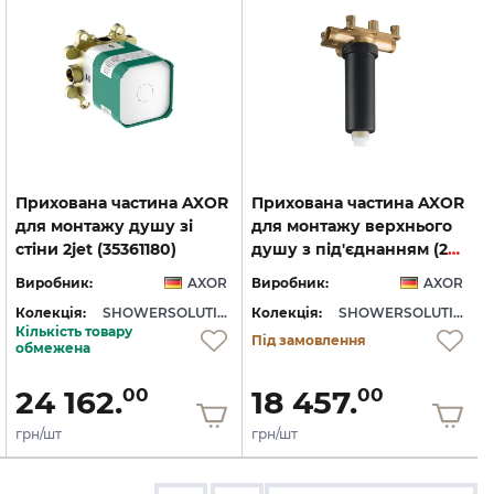
Прихована частина AXOR
Прихована частина AXOR
для монтажу душу зі
для монтажу верхнього
стіни 2jet (35361180)
душу з під'єднанням (26434180)
Виробник:
AXOR
Виробник:
AXOR
Колекція:
SHOWERSOLUTIONS
Колекція:
SHOWERSOLUTIONS
Кількість товару
Під замовлення
обмежена
24 162.
18 457.
00
00
грн/шт
грн/шт