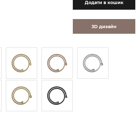
Додати
в кошик
3D дизайн