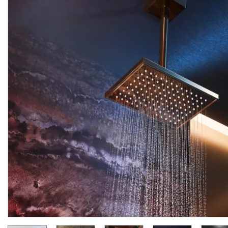
Верхній душ Axor 300 1jet
Верхній душ Axor 300 1j
P з тримачем, Polished
P з тримачем, Chrome
Red Gold (35300300)
(35300000)
Виробник:
AXOR
Виробник:
AX
Колекція:
SHOWERSOLUTIONS
Колекція:
Кількість товару
Під замовлення
обмежена
165 958.
110 639.
00
00
грн/шт
грн/шт