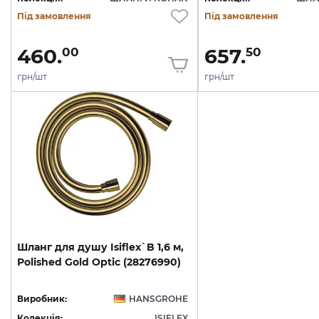
Під замовлення
Під замовлення
460.
657.
00
50
грн/шт
грн/шт
Шланг
для
душу
Isiflex`B
1,6
м,
Polished
Gold
Optic
(28276990)
Виробник:
HANSGROHE
Колекція:
ISIFLEX