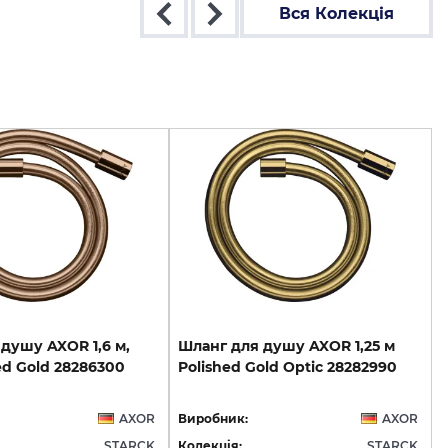
Вся Колекція
душу
AXOR
1,6
м,
Шланг
для
душу
AXOR
1,25
м
ed
Gold
28286300
Polished
Gold
Optic
28282990
AXOR
Виробник:
AXOR
STARCK
Колекція:
STARCK