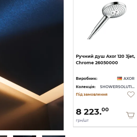
et
Шлангове під'єднання
Ручний
душ
Axor
120
3jet,
AXOR Fixfit Porter з
Chrome
26050000
тримачем, Chrome 11626000
OR
Виробник:
AXOR
Виробник:
AXOR
SHOWERSOLUTIONS
Колекція:
SHOWERSOLUTIONS
Колекція:
SHOWERSOLUTIONS
Кількість товару
Під замовлення
обмежена
15 340.
8 223.
00
00
грн/шт
грн/шт