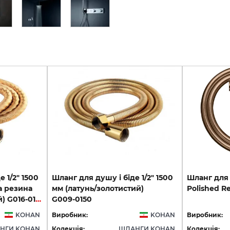
 1/2" 1500
Шланг для душу і біде 1/2" 1500
Шланг
для
а резина
мм (латунь/золотистий)
Polished
R
розтяжна/золотистий) G016-0150
G009-0150
KOHAN
Виробник:
KOHAN
Виробник:
НГИ KOHAN
Колекція:
ШЛАНГИ KOHAN
Колекція: