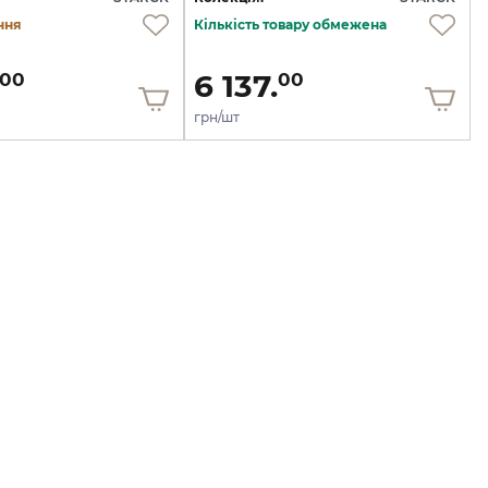
ння
Кількість товару обмежена
6 137.
00
00
грн/шт