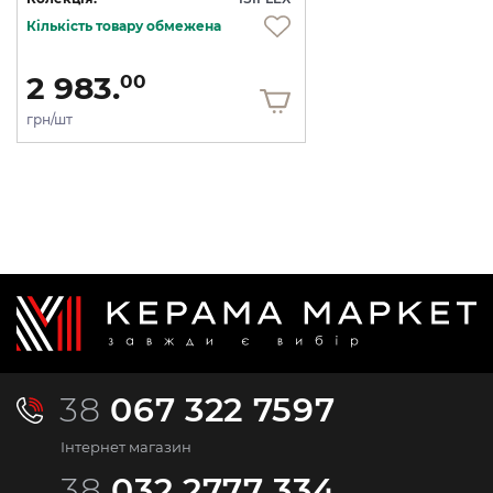
Кількість товару обмежена
2 983.
00
грн/шт
38
067 322 7597
Інтернет магазин
38
032 2777 334