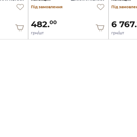
Під замовлення
Під замовле
482.
6 767.
00
грн/шт
грн/шт