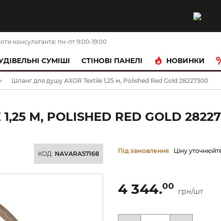
оти консультанта: пн-пт 9:00-19:00
НОВИНКИ
УДІВЕЛЬНІ СУМІШІ
CТІНОВІ ПАНЕЛІ
Шланг для душу AXOR Textile 1,25 м, Polished Red Gold 28227300
1,25 М, POLISHED RED GOLD 2822
Під замовлення
Ціну уточнюйт
КОД:
NAVARA57168
4 344.
00
грн/шт