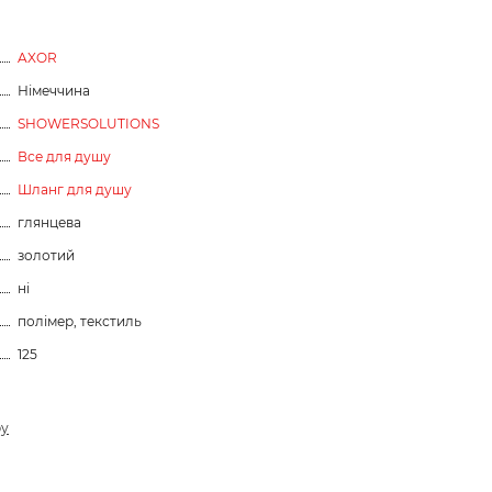
AXOR
Німеччина
SHOWERSOLUTIONS
Все для душу
Шланг для душу
глянцева
золотий
ні
полімер, текстиль
125
ру