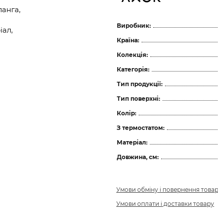
анга,
Виробник:
ал,
Країна:
Колекція:
Категорія:
Тип продукції:
Тип поверхні:
Колір:
З термостатом:
Матеріал:
Довжина, см:
Умови обміну і повернення това
Умови оплати і доставки товару