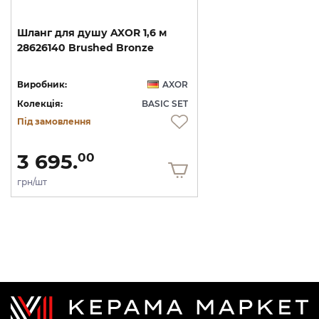
Шланг
для
душу
AXOR
1,6
м
28626140
Brushed
Bronze
Виробник:
AXOR
Колекція:
BASIC SET
Під замовлення
3 695.
00
грн/шт