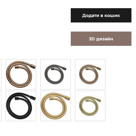
Додати
в кошик
3D дизайн