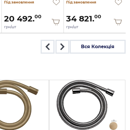
Під замовлення
Під замовлення
20 492.
34 821.
00
00
грн/шт
грн/шт
Вся Колекція