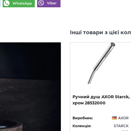
Інші товари з цієї к
Шланг
для
душу
AXOR
1,6
Ручний
душ
AXOR
Starck,
5
м,
Chrome
28286000
хром
28532000
OR
Виробник:
AXOR
Виробник:
AXOR
CK
Колекція:
STARCK
Колекція:
STARCK