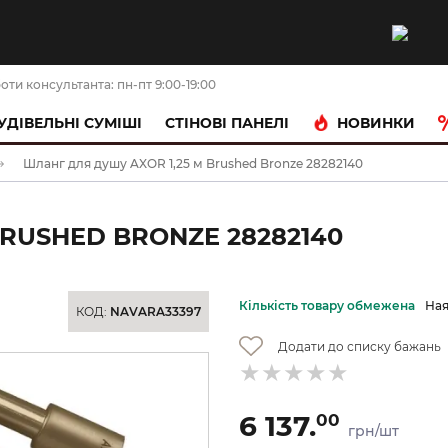
оти консультанта: пн-пт 9:00-19:00
НОВИНКИ
УДІВЕЛЬНІ СУМІШІ
CТІНОВІ ПАНЕЛІ
Шланг для душу AXOR 1,25 м Brushed Bronze 28282140
BRUSHED BRONZE 28282140
Кількість товару обмежена
Ная
КОД:
NAVARA33397
Додати до списку бажань
6 137.
00
грн/шт