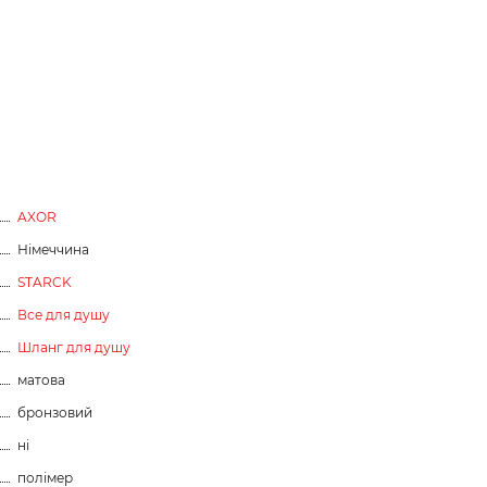
AXOR
Німеччина
STARCK
Все для душу
Шланг для душу
матова
бронзовий
ні
полімер