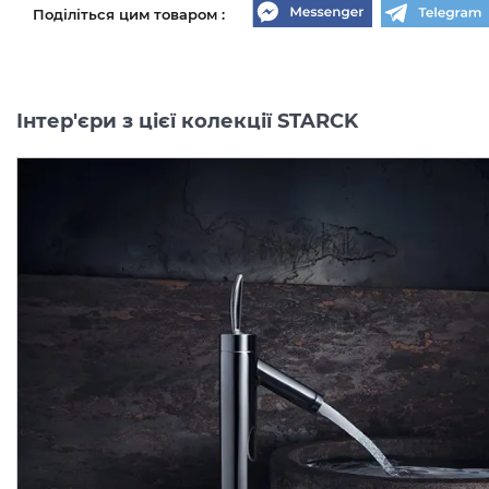
Поділіться цим товаром :
Інтер'єри з цієї колекції STARCK
-40%
-40%
Стакан для зубних щіток
Тримач для рушників:
Axor Starck, хром
кільце Axor Starck D 22
40834000
мм, хром 40821000
Виробник:
AXOR
Виробник:
AX
Колекція:
STARCK
Колекція:
STAR
Кількість товару
Кількість товару