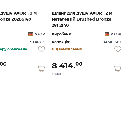
душу
AXOR
1.6
м,
Шланг для душу AXOR 1,2 м
ronze
28286140
металевий Brushed Bronze
28112140
AXOR
Виробник:
AXOR
STARCK
Колекція:
BASIC SET
овару обмежена
Під замовлення
8 414.
00
00
грн/шт