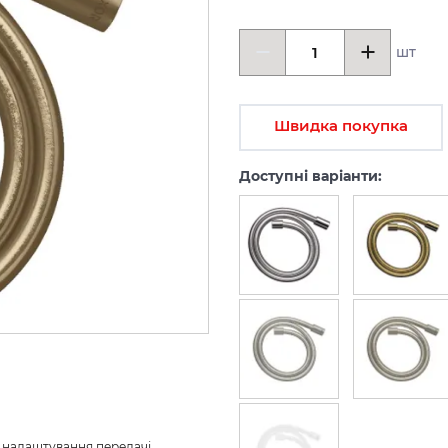
шт
Швидка покупка
Доступні варіанти:
з налаштування передачі 