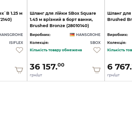
lex`B
1.25
м
Шланг для лійки SBox Square
Шланг
для
72140)
1.45 м врізний в борт ванни,
Brushed
B
Brushed Bronze (28010140)
HANSGROHE
Виробник:
HANSGROHE
Виробник:
ISIFLEX
Колекція:
SBOX
Колекція:
Кількість товару обмежена
Кількість т
36 157.
6 767.
00
грн/шт
грн/шт