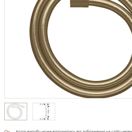
Колір виробу може відрізнятись від зображення на сайті чере