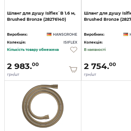
Шланг
для
душу
Isiflex`B
1.6
м,
Шланг
для
душу
Isif
Brushed
Bronze
(28276140)
Brushed
Bronze
(282
Виробник:
HANSGROHE
Виробник:
Колекція:
ISIFLEX
Колекція:
Кількість товару обмежена
В наявності
2 983.
2 754.
00
00
грн/шт
грн/шт