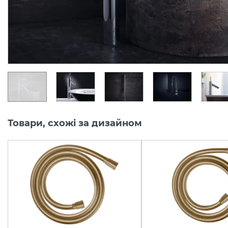
обмежена
обмежена
14 396.
14 396.
16
16
8 637.
8 637.
70
70
грн/шт
грн/шт
Товари, схожі за дизайном