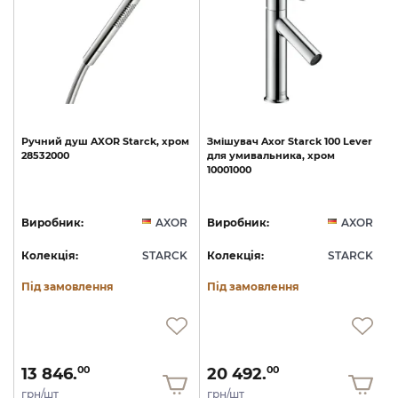
Ручний
душ
AXOR
Starck,
хром
Змішувач
Axor
Starck
100
Lever
28532000
для
умивальника,
хром
10001000
1
R
Виробник:
AXOR
Виробник:
AXOR
K
Колекція:
STARCK
Колекція:
STARCK
Під замовлення
Під замовлення
13 846.
20 492.
00
00
грн/шт
грн/шт