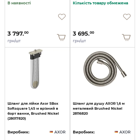
В наявності
Кількість товару обмежена
3 797.
3 695.
00
00
грн/шт
грн/шт
Шланг
для
лійки
Axor
SBox
Шланг
для
душу
AXOR
1,6
м
Softsquare
1,45
м
врізний
в
металевий
Brushed
Nickel
борт
ванни,
Brushed
Nickel
28116820
(28017820)
Виробник:
AXOR
Виробник:
AXOR