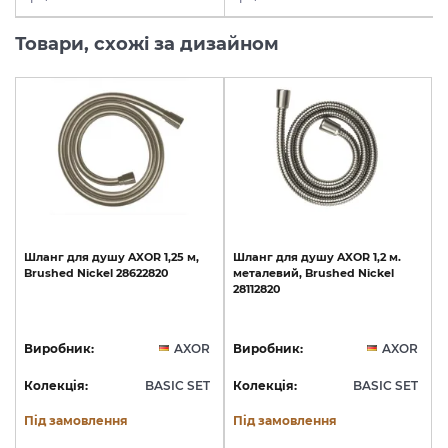
Товари, схожі за дизайном
Шланг
для
душу
AXOR
1,25
м,
Шланг
для
душу
AXOR
1,2
м.
Brushed
Nickel
28622820
металевий,
Brushed
Nickel
28112820
Виробник:
AXOR
Виробник:
AXOR
Колекція:
BASIC SET
Колекція:
BASIC SET
Під замовлення
Під замовлення