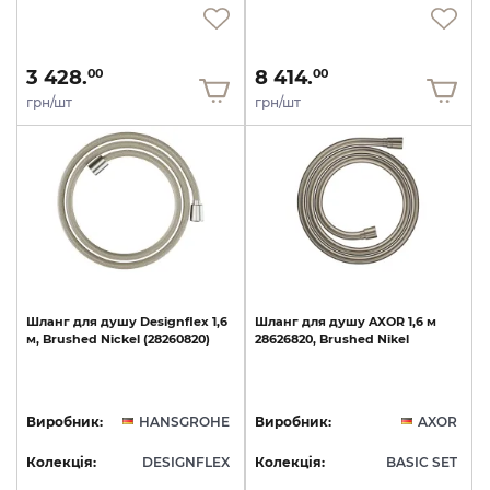
3 428.
8 414.
00
00
грн/шт
грн/шт
Шланг
для
душу
Designflex
1,6
Шланг
для
душу
AXOR
1,6
м
м,
Brushed
Nickel
(28260820)
28626820,
Brushed
Nikel
Виробник:
HANSGROHE
Виробник:
AXOR
Колекція:
DESIGNFLEX
Колекція:
BASIC SET