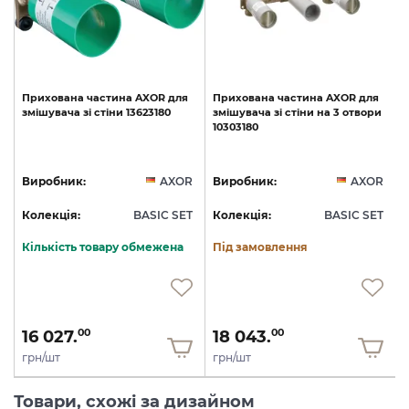
Прихована
частина
AXOR
для
Прихована
частина
AXOR
для
змішувача
зі
стіни
13623180
змішувача
зі
стіни
на
3
отвори
10303180
R
Виробник:
AXOR
Виробник:
AXOR
T
Колекція:
BASIC SET
Колекція:
BASIC SET
Кількість товару обмежена
Під замовлення
16 027.
18 043.
00
00
грн/шт
грн/шт
Товари, схожі за дизайном