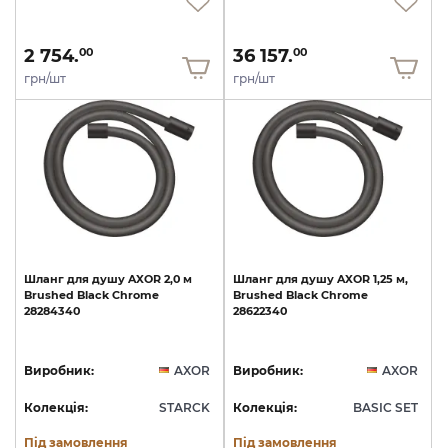
2 754.
36 157.
00
00
грн/шт
грн/шт
Шланг
для
душу
AXOR
2,0
м
Шланг
для
душу
AXOR
1,25
м,
Brushed
Black
Chrome
Brushed
Black
Chrome
28284340
28622340
Виробник:
AXOR
Виробник:
AXOR
Колекція:
STARCK
Колекція:
BASIC SET
Під замовлення
Під замовлення