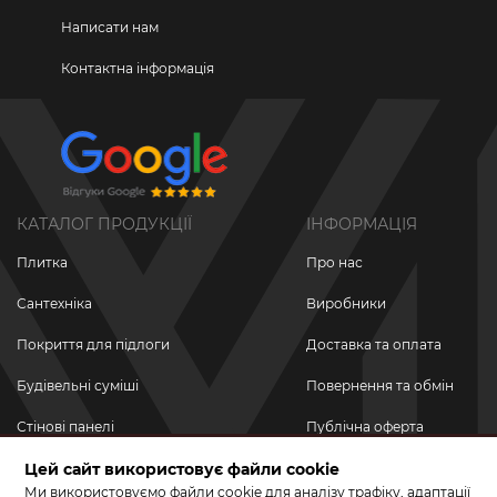
Написати нам
Контактна інформація
КАТАЛОГ ПРОДУКЦІЇ
ІНФОРМАЦІЯ
Плитка
Про нас
Сантехніка
Виробники
Покриття для підлоги
Доставка та оплата
Будівельні суміші
Повернення та обмін
Стінові панелі
Публічна оферта
Новинки
Цей сайт використовує файли cookie
Політика
конфіденційності
Ми використовуємо файли cookie для аналізу трафіку, адаптації