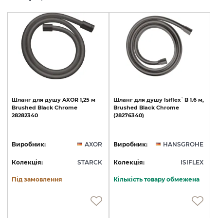
Шланг
для
душу
AXOR
1,25
м
Шланг
для
душу
Isiflex`B
1.6
м,
Brushed
Black
Chrome
Brushed
Black
Chrome
28282340
(28276340)
Виробник:
AXOR
Виробник:
HANSGROHE
Колекція:
STARCK
Колекція:
ISIFLEX
Під замовлення
Кількість товару обмежена