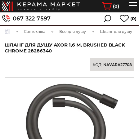
(
0
)
067 322 7597
(0)
Сантехніка
Все для душу
Шланг для душу
ШЛАНГ ДЛЯ ДУШУ AXOR 1,6 М, BRUSHED BLACK
CHROME 28286340
КОД:
NAVARA27708