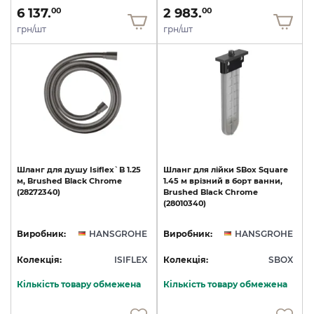
6 137.
2 983.
00
00
грн/шт
грн/шт
Шланг
для
душу
Isiflex`B
1.25
Шланг
для
лійки
SBox
Square
м,
Brushed
Black
Chrome
1.45
м
врізний
в
борт
ванни,
(28272340)
Brushed
Black
Chrome
(28010340)
Виробник:
HANSGROHE
Виробник:
HANSGROHE
Колекція:
ISIFLEX
Колекція:
SBOX
Кількість товару обмежена
Кількість товару обмежена