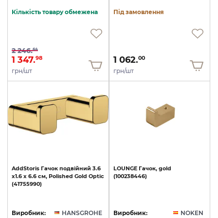
Кількість товару обмежена
Під замовлення
2 246.
64
1 347.
1 062.
98
00
грн/шт
грн/шт
AddStoris
Гачок
подвійний
3.6
LOUNGE
Гачок,
gold
х1.6
x
6.6
см,
Polished
Gold
Optic
(100238446)
(41755990)
Виробник:
HANSGROHE
Виробник:
NOKEN