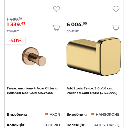
1 488.
30
1 339.
6 004.
47
00
грн/шт
грн/шт
-40%
Гачок
настінний
Axor
Citterio
AddStoris
Гачок
3.0
х1.6
см,
Polished
Red
Gold
41537300
Polished
Gold
Optic
(41742990)
Виробник:
AXOR
Виробник:
HANSGROHE
Колекція:
CITTERIO
Колекція:
ADDSTORIS Q