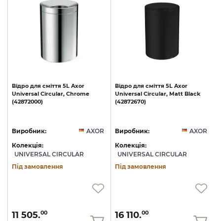
о
Відро
для
сміття
5L
Axor
Відро
для
сміття
5L
Axor
Universal
Circular,
Chrome
Universal
Circular,
Matt
Black
(42872000)
(42872670)
R
Виробник:
AXOR
Виробник:
AXOR
Колекція:
Колекція:
UNIVERSAL CIRCULAR
UNIVERSAL CIRCULAR
Під замовлення
Під замовлення
11 505.
16 110.
00
00