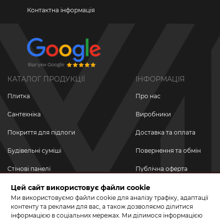
Контактна інформація
КАТАЛОГ ПРОДУКЦІЇ
ІНФОРМАЦІЯ
Плитка
Про нас
Сантехніка
Виробники
Покриття для підлоги
Доставка та оплата
Будівельні суміші
Повернення та обмін
Стінові панелі
Публічна оферта
Цей сайт використовує файли cookie
Новинки
Політика
конфіденційності
Ми використовуємо файли cookie для аналізу трафіку, адаптації
Акційні товари
контенту та реклами для вас, а також дозволяємо ділитися
інформацією в соціальних мережах. Ми ділимося інформацією