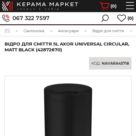
(
0
)
067 322 7597
(0)
Сантехніка
Аксесуари
Відро для сміття
ВІДРО ДЛЯ СМІТТЯ 5L AXOR UNIVERSAL CIRCULAR,
MATT BLACK (42872670)
КОД:
NAVARA45718