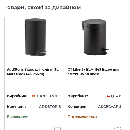
Товари, схожі за дизайном
AddStoris
Відро
для
сміття
3L,
QT
Liberty
BLM
1149
Відро
для
Matt
Black
(41775670)
сміття
на
5л
Black
Виробник:
HANSGROHE
Виробник:
QTAP
Колекція:
ADDSTORIS
Колекція:
АКСЕСУАРИ
В наявності
Під замовлення