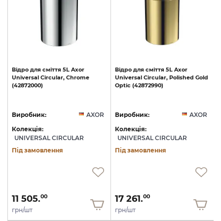
Відро
для
сміття
5L
Axor
Відро
для
сміття
5L
Axor
Universal
Circular,
Chrome
Universal
Circular,
Polished
Gold
C
(42872000)
Optic
(42872990)
R
Виробник:
AXOR
Виробник:
AXOR
Колекція:
Колекція:
UNIVERSAL CIRCULAR
UNIVERSAL CIRCULAR
Під замовлення
Під замовлення
11 505.
17 261.
00
00
грн/шт
грн/шт