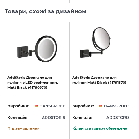
Товари, схожі за дизайном
AddStoris
Дзеркало
для
AddStoris
Дзеркало
для
гоління
з
LED
освітленням,
гоління
Matt
Black
(41791670)
Matt
Black
(41790670)
Виробник:
HANSGROHE
Виробник:
HANSGROHE
Колекція:
ADDSTORIS
Колекція:
ADDSTORIS
Під замовлення
Кількість товару обмежена