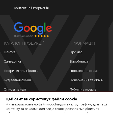
Контактна інформація
КАТАЛОГ ПРОДУКЦІЇ
ІНФОРМАЦІЯ
Плитка
Про нас
Сантехніка
Виробники
Покриття для підлоги
Доставка та оплата
Будівельні суміші
Повернення та обмін
Стінові панелі
Публічна оферта
Цей сайт використовує файли cookie
Новинки
Політика
конфіденційності
Ми використовуємо файли cookie для аналізу трафіку, адаптації
Акційні товари
контенту та реклами для вас, а також дозволяємо ділитися