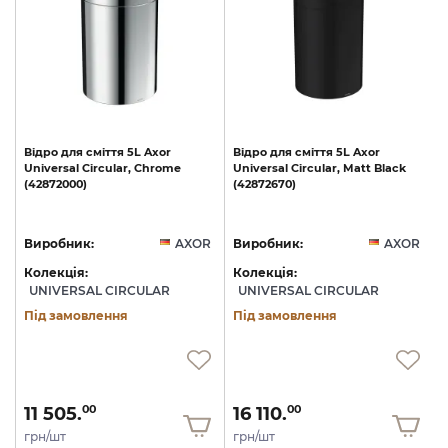
Відро
для
сміття
5L
Axor
Відро
для
сміття
5L
Axor
Universal
Circular,
Chrome
Universal
Circular,
Matt
Black
(42872000)
(42872670)
R
Виробник:
AXOR
Виробник:
AXOR
Колекція:
Колекція:
UNIVERSAL CIRCULAR
UNIVERSAL CIRCULAR
Під замовлення
Під замовлення
11 505.
16 110.
00
00
грн/шт
грн/шт