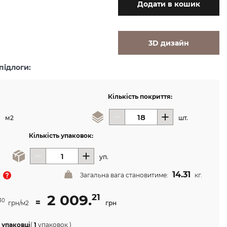
Додати
в кошик
3D дизайн
підлоги:
Кількість покриття:
м2
шт.
Кількість упаковок:
уп.
14.31
Загальна вага становитиме:
кг.
2 009.
21
=
30
грн/м2
грн
 упаковці
(
1
упаковок
)