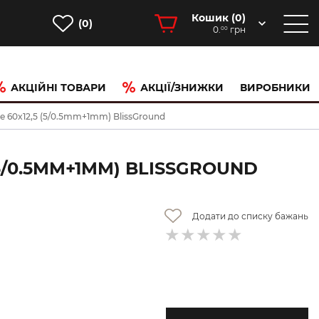
Кошик (
0
)
(0)
0.
грн
00
АКЦІЙНІ ТОВАРИ
АКЦІЇ/ЗНИЖКИ
ВИРОБНИКИ
e 60x12,5 (5/0.5mm+1mm) BlissGround
5/0.5MM+1MM) BLISSGROUND
Додати до списку бажань