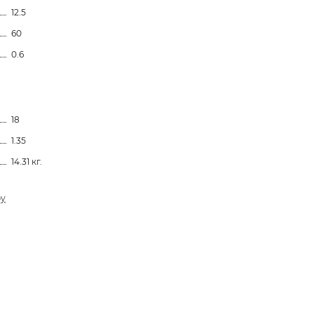
12.5
60
0.6
18
1.35
14.31 кг.
ру