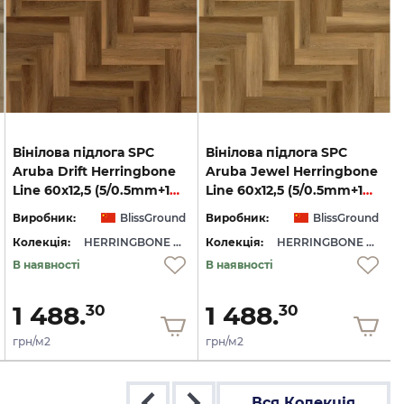
Вінілова підлога SPC
Вінілова підлога SPC
Aruba Drift Herringbone
Aruba Jewel Herringbone
Line 60x12,5 (5/0.5mm+1mm) BlissGround
Line 60x12,5 (5/0.5mm+1mm) BlissGround
Виробник:
BlissGround
Виробник:
BlissGround
Колекція:
HERRINGBONE LINE
Колекція:
HERRINGBONE LINE
В наявності
В наявності
1 488.
1 488.
30
30
грн/м2
грн/м2
Вся Колекція