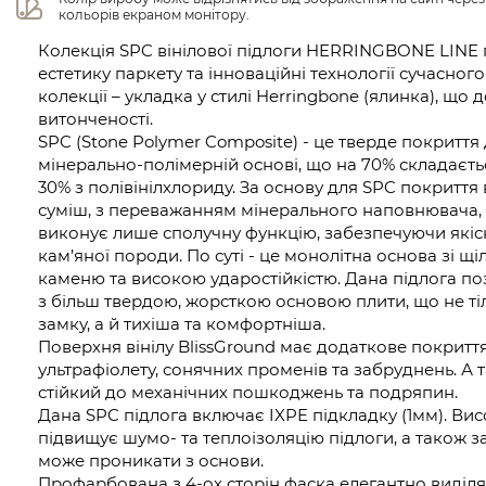
кольорів екраном монітору.
Колекція SPC вінілової підлоги HERRINGBONE LINE 
естетику паркету та інноваційні технології сучасного
колекції – укладка у стилі Herringbone (ялинка), що 
витонченості.
SPC (Stone Polymer Composite) - це тверде покриття 
мінерально-полімерній основі, що на 70% складаєтьс
30% з полівінілхлориду. За основу для SPC покритт
суміш, з переважанням мінерального наповнювача, 
виконує лише сполучну функцію, забезпечуючи якіс
кам’яної породи. По суті - це монолітна основа зі щ
каменю та високою ударостійкістю. Дана підлога поз
з більш твердою, жорсткою основою плити, що не ті
замку, а й тихіша та комфортніша.
Поверхня вінілу BlissGround має додаткове покритт
ультрафіолету, сонячних променів та забруднень. А 
стійкий до механічних пошкоджень та подряпин.
Дана SPC підлога включає IXPE підкладку (1мм). Вис
підвищує шумо- та теплоізоляцію підлоги, а також за
може проникати з основи.
Профарбована з 4-ох сторін фаска елегантно виділя