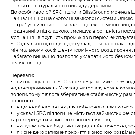
покриттю натурального вигляду деревини.
До особливостей SPC підлоги BlissGround можна від
найнадійнішої на сьогодні замкової системи Uniclic,
потребує використання клею, що економічно вигідно
поєднанні з підкладкою, зменшує вірогідність пор
з’єднання і відсутність проміжків в період експлуатац
SPC ідеально підходить для укладання на теплу підло
мінімальному коефіцієнту термічного розширення лін
набагато вища, що дозволяє укладати його без ком
великі площі.
Переваги:
висока щільність SPC забезпечує майже 100% водо
водонепроникність. У складі матеріалу немає компо
вологи, тому підлога зберігатиме стабільність у разі
вологості,
відмінний варіант як для побутового, так і комер
у складі SPC підлоги не міститься займистих речо
характеризується високою вогнестійкістю,
укладається на будь-які тверді, стійкі поверхні, з
якісне декоративне покриття з високою роздільн