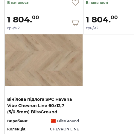
В наявності
В наявності
1 804.
1 804.
00
00
грн/м2
грн/м2
Вінілова підлога SPC Havana
Vibe Chevron Line 60x12,7
(5/0.5mm) BlissGround
Виробник:
BlissGround
Колекція:
CHEVRON LINE