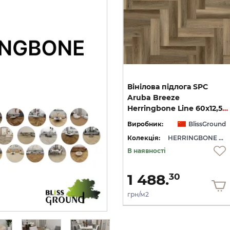
Вінілова підлога SPC
Вінілова підлога SPC
Tulum Playa Herringbone
Aruba Breeze
Herringbone Line 60x12,5 (5/0.5mm+1mm) BlissGround
Line 60x12,5 (5/0.5mm+1mm) BlissGround
Herringbone Line 60x12,5 (5/0.5mm+1mm) BlissGround
nd
Виробник:
BlissGround
Виробник:
BlissGround
RINGBONE LINE
Колекція:
HERRINGBONE LINE
Колекція:
HERRINGBONE LINE
В наявності
В наявності
1 488.
1 488.
30
30
грн/м2
грн/м2