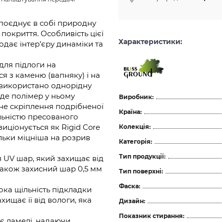
поєднує в собі природну
 покриття. Особливість цієї
Характеристики:
додає інтер’єру динаміки та
для підлоги на
я з каменю (вапняку) і на
я використано однорідну
де полімер у ньому
Виробник:
не скріплення подрібненої
Країна:
ільністю пресованого
иціонується як Rigid Core
Колекція:
льки міцніша на розрив
Категорія:
Тип продукції:
я UV шар, який захищає від
також захисний шар 0,5 мм
Тип поверхні:
Фаска:
ока щільність підкладки
хищає її від вологи, яка
Дизайн:
Показник стирання:
є ламелі, надаючи