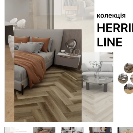
Вінілова підлога SPC
Вінілова підлога SPC
Tulum Day Herringbone
Tulum Dream
Line 60x12,5 (5/0.5mm+1mm) BlissGround
Виробник:
BlissGround
Виробник:
BlissGrou
Колекція:
HERRINGBONE LINE
Колекція:
HER
В наявності
В наявності
1 488.
1 488.
30
30
грн/м2
грн/м2