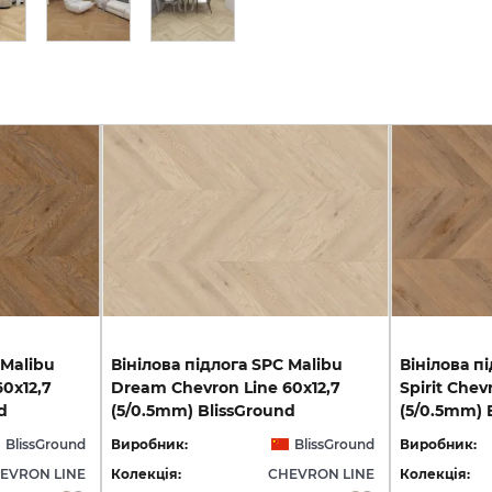
 Malibu
Вінілова підлога SPC Malibu
Вінілова п
0x12,7
Dream Chevron Line 60x12,7
Spirit Chev
d
(5/0.5mm) BlissGround
(5/0.5mm) 
BlissGround
Виробник:
BlissGround
Виробник:
EVRON LINE
Колекція:
CHEVRON LINE
Колекція: