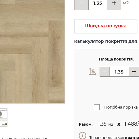
м2
Швидка покупка
Калькулятор покриття для 
Площа покриття:
Потрібна порізка
1.35
х
1 488.
Разом:
м2
Товар продається
кратно
з налаштування передачі 