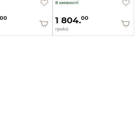
В наявності
1 804.
00
00
грн/м2