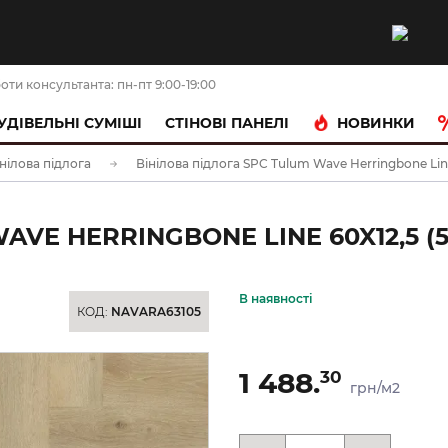
оти консультанта: пн-пт 9:00-19:00
НОВИНКИ
УДІВЕЛЬНІ СУМІШІ
CТІНОВІ ПАНЕЛІ
нілова підлога
Вінілова підлога SPC Tulum Wave Herringbone Lin
AVE HERRINGBONE LINE 60X12,5 (
В наявності
КОД:
NAVARA63105
1 488.
30
грн/м2