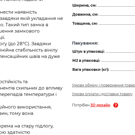
Ширина, см:
нести наявність
Довжина, см:
 завдяки якій укладання не
Товщина, см:
. Такий тип замка в
ушення замкового
ії.
Пакування:
гу (до 28°С). Завдяки
ійна стабільність вінілу
Штук в упаковці:
пенсаційних швів на дуже
М2 в упаковці:
Вага упаковки (кг):
стійкість та
Умови обміну і повернення това
нентів схильних до впливу
 перепадів температури і
Умови оплати і доставки товару
Потрібен
3D дизайн
ційного використання,
вин, тому вона
окрема на стару підлогу,
ою здатністю