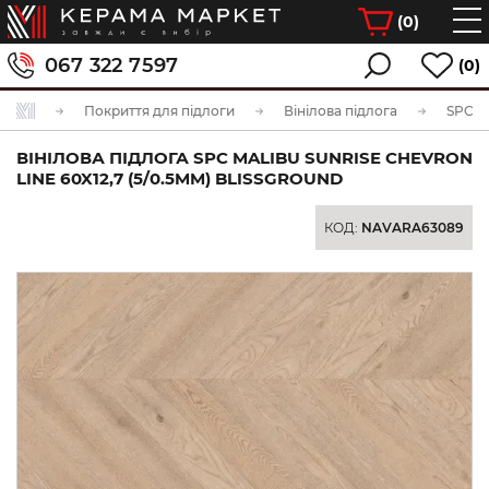
(
0
)
067 322 7597
(0)
Покриття для підлоги
Вінілова підлога
SPC ві
ВІНІЛОВА ПІДЛОГА SPC MALIBU SUNRISE CHEVRON
LINE 60X12,7 (5/0.5MM) BLISSGROUND
КОД:
NAVARA63089