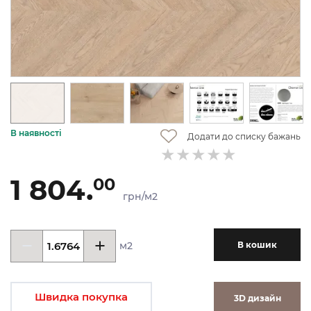
В наявності
Додати до списку бажань
1 804.
00
грн/м2
м2
В кошик
Швидка покупка
3D дизайн