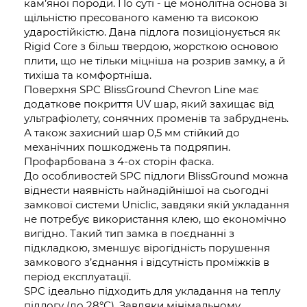
кам’яної породи. По суті - це монолітна основа зі
щільністю пресованого каменю та високою
ударостійкістю. Дана підлога позиціонується як
Rigid Core з більш твердою, жорсткою основою
плити, що не тільки міцніша на розрив замку, а й
тихіша та комфортніша.
Поверхня SPC BlissGround Chevron Line має
додаткове покриття UV шар, який захищає від
ультрафіолету, сонячних променів та забруднень.
А також захисний шар 0,5 мм стійкий до
механічних пошкоджень та подряпин.
Профарбована з 4-ох сторін фаска.
До особливостей SPC підлоги BlissGround можна
віднести наявність найнадійнішої на сьогодні
замкової системи Uniclic, завдяки якій укладання
не потребує використання клею, що економічно
вигідно. Такий тип замка в поєднанні з
підкладкою, зменшує вірогідність порушення
замкового з’єднання і відсутність проміжків в
період експлуатації.
SPC ідеально підходить для укладання на теплу
підлогу (до 28°С). Завдяки мінімальному