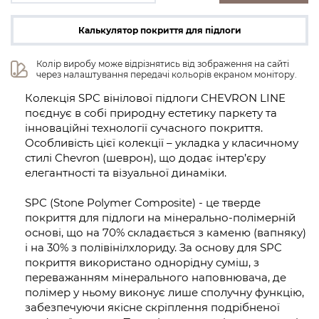
Калькулятор покриття для підлоги
Колір виробу може відрізнятись від зображення на сайті 
через налаштування передачі кольорів екраном монітору.
Колекція SPC вінілової підлоги CHEVRON LINE
поєднує в собі природну естетику паркету та
інноваційні технології сучасного покриття.
Особливість цієї колекції – укладка у класичному
стилі Chevron (шеврон), що додає інтер’єру
елегантності та візуальної динаміки.
SPC (Stone Polymer Composite) - це тверде
покриття для підлоги на мінерально-полімерній
основі, що на 70% складається з каменю (вапняку)
і на 30% з полівінілхлориду. За основу для SPC
покриття використано однорідну суміш, з
переважанням мінерального наповнювача, де
полімер у ньому виконує лише сполучну функцію,
забезпечуючи якісне скріплення подрібненої