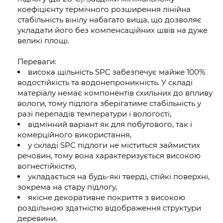
коефіцієнту термічного розширення лінійна
стабільність вінілу набагато вища, що дозволяє
укладати його без компенсаційних швів на дуже
великі площі.
Переваги:
висока щільність SPC забезпечує майже 100%
водостійкість та водонепроникність. У складі
матеріалу немає компонентів схильних до впливу
вологи, тому підлога зберігатиме стабільність у
разі перепадів температури і вологості,
відмінний варіант як для побутового, так і
комерційного використання,
у складі SPC підлоги не міститься займистих
речовин, тому вона характеризується високою
вогнестійкістю,
укладається на будь-які тверді, стійкі поверхні,
зокрема на стару підлогу,
якісне декоративне покриття з високою
роздільною здатністю відображення структури
деревини.