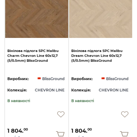
Вінілова
підлога
SPC
Malibu
Вінілова
підлога
SPC
Malibu
Charm
Chevron
Line
60x12,7
Dream
Chevron
Line
60x12,7
S
(5/0.5mm)
BlissGround
(5/0.5mm)
BlissGround
d
Виробник:
BlissGround
Виробник:
BlissGround
E
Колекція:
CHEVRON LINE
Колекція:
CHEVRON LINE
В наявності
В наявності
1 804.
1 804.
00
00