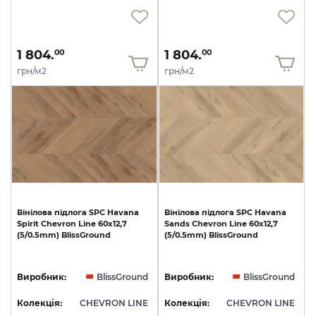
1 804.
1 804.
00
00
грн/м2
грн/м2
Вінілова
підлога
SPC
Havana
Вінілова
підлога
SPC
Havana
Spirit
Chevron
Line
60x12,7
Sands
Chevron
Line
60x12,7
(5/0.5mm)
BlissGround
(5/0.5mm)
BlissGround
Виробник:
BlissGround
Виробник:
BlissGround
Колекція:
CHEVRON LINE
Колекція:
CHEVRON LINE