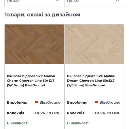
грн/м2
грн/м2
Товари, схожі за дизайном
Вінілова
підлога
SPC
Malibu
Вінілова
підлога
SPC
Malibu
Charm
Chevron
Line
60x12,7
Dream
Chevron
Line
60x12,7
(5/0.5mm)
BlissGround
(5/0.5mm)
BlissGround
Виробник:
BlissGround
Виробник:
BlissGround
Колекція:
CHEVRON LINE
Колекція:
CHEVRON LINE
В наявності
В наявності