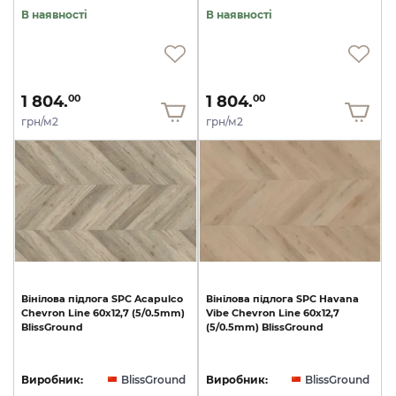
В наявності
В наявності
1 804.
1 804.
00
00
грн/м2
грн/м2
Вінілова
підлога
SPC
Acapulco
Вінілова
підлога
SPC
Havana
Chevron
Line
60x12,7
(5/0.5mm)
Vibe
Chevron
Line
60x12,7
BlissGround
(5/0.5mm)
BlissGround
Виробник:
BlissGround
Виробник:
BlissGround