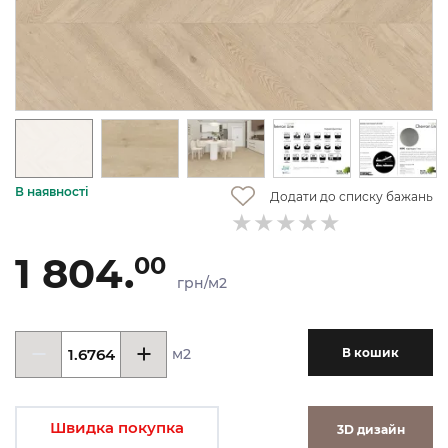
В наявності
Додати до списку бажань
1 804.
00
грн/м2
м2
В кошик
Швидка покупка
3D дизайн