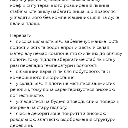
коефіцієнту термічного розширення лінійна
стабільність вінілу набагато вища, що дозволяє
укладати його без компенсаційних швів на дуже
великі площі.
Переваги:
висока щільність SPC забезпечує майже 100%
водостійкість та водонепроникність. У складі
матеріалу немає компонентів схильних до впливу
вологи, тому підлога зберігатиме стабільність у
разі перепадів температури і вологості,
відмінний варіант як для побутового, так і
комерційного використання,
у складі SPC підлоги не міститься займистих
речовин, тому вона характеризується високою
вогнестійкістю,
укладається на будь-які тверді, стійкі поверхні,
зокрема на стару підлогу,
якісне декоративне покриття з високою
роздільною здатністю відображення структури
деревини.