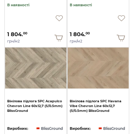
В наявності
В наявності
1 804.
1 804.
00
00
грн/м2
грн/м2
Вінілова
підлога
SPC
Acapulco
Вінілова
підлога
SPC
Havana
Chevron
Line
60x12,7
(5/0.5mm)
Vibe
Chevron
Line
60x12,7
BlissGround
(5/0.5mm)
BlissGround
Виробник:
BlissGround
Виробник:
BlissGround