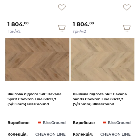
1 804.
1 804.
00
00
грн/м2
грн/м2
Вінілова
підлога
SPC
Havana
Вінілова
підлога
SPC
Havana
Spirit
Chevron
Line
60x12,7
Sands
Chevron
Line
60x12,7
(5/0.5mm)
BlissGround
(5/0.5mm)
BlissGround
Виробник:
BlissGround
Виробник:
BlissGround
Колекція:
CHEVRON LINE
Колекція:
CHEVRON LINE