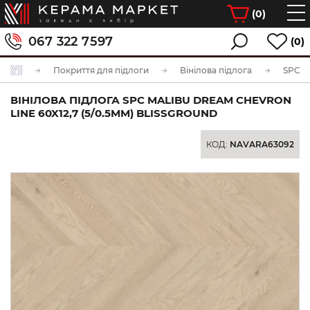
(
0
)
067 322 7597
(0)
Покриття для підлоги
Вінілова підлога
SPC ві
ВІНІЛОВА ПІДЛОГА SPC MALIBU DREAM CHEVRON
LINE 60X12,7 (5/0.5MM) BLISSGROUND
КОД:
NAVARA63092