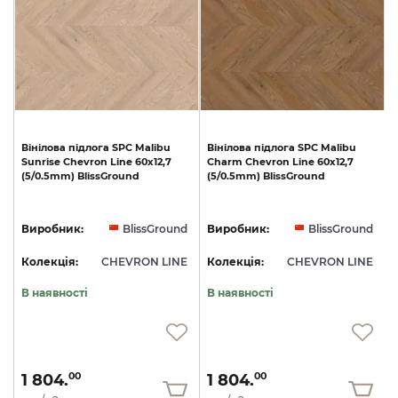
Вінілова
підлога
SPC
Malibu
Вінілова
підлога
SPC
Malibu
Sunrise
Chevron
Line
60x12,7
Charm
Chevron
Line
60x12,7
S
(5/0.5mm)
BlissGround
(5/0.5mm)
BlissGround
d
Виробник:
BlissGround
Виробник:
BlissGround
E
Колекція:
CHEVRON LINE
Колекція:
CHEVRON LINE
В наявності
В наявності
1 804.
1 804.
00
00