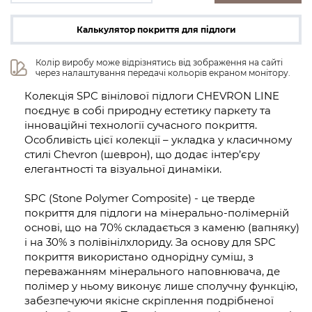
Калькулятор покриття для підлоги
Колір виробу може відрізнятись від зображення на сайті 
через налаштування передачі кольорів екраном монітору.
Колекція SPC вінілової підлоги CHEVRON LINE
поєднує в собі природну естетику паркету та
інноваційні технології сучасного покриття.
Особливість цієї колекції – укладка у класичному
стилі Chevron (шеврон), що додає інтер’єру
елегантності та візуальної динаміки.
SPC (Stone Polymer Composite) - це тверде
покриття для підлоги на мінерально-полімерній
основі, що на 70% складається з каменю (вапняку)
і на 30% з полівінілхлориду. За основу для SPC
покриття використано однорідну суміш, з
переважанням мінерального наповнювача, де
полімер у ньому виконує лише сполучну функцію,
забезпечуючи якісне скріплення подрібненої