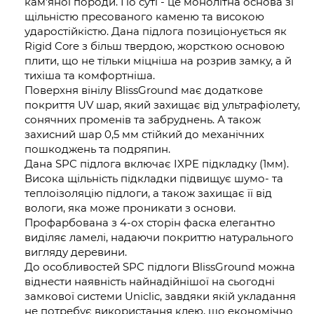
кам’яної породи. По суті - це монолітна основа зі
щільністю пресованого каменю та високою
ударостійкістю. Дана підлога позиціонується як
Rigid Core з більш твердою, жорсткою основою
плити, що не тільки міцніша на розрив замку, а й
тихіша та комфортніша.
Поверхня вінілу BlissGround має додаткове
покриття UV шар, який захищає від ультрафіолету,
сонячних променів та забруднень. А також
захисний шар 0,5 мм стійкий до механічних
пошкоджень та подряпин.
Дана SPC підлога включає IXPE підкладку (1мм).
Висока щільність підкладки підвищує шумо- та
теплоізоляцію підлоги, а також захищає її від
вологи, яка може проникати з основи.
Профарбована з 4-ох сторін фаска елегантно
виділяє ламелі, надаючи покриттю натурального
вигляду деревини.
До особливостей SPC підлоги BlissGround можна
віднести наявність найнадійнішої на сьогодні
замкової системи Uniclic, завдяки якій укладання
не потребує використання клею, що економічно