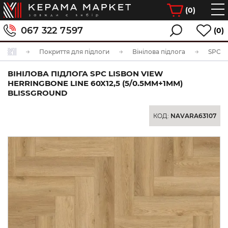
(
0
)
067 322 7597
(0)
Покриття для підлоги
Вінілова підлога
SPC ві
ВІНІЛОВА ПІДЛОГА SPC LISBON VIEW
HERRINGBONE LINE 60X12,5 (5/0.5MM+1MM)
BLISSGROUND
КОД:
NAVARA63107