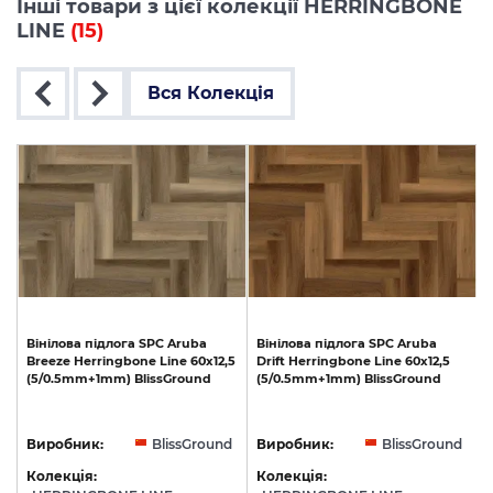
Інші товари з цієї колекції HERRINGBONE
LINE
(15)
Вся Колекція
Вінілова
підлога
SPC
Aruba
Вінілова
підлога
SPC
Aruba
Breeze
Herringbone
Line
60x12,5
Drift
Herringbone
Line
60x12,5
(5/0.5mm+1mm)
BlissGround
(5/0.5mm+1mm)
BlissGround
d
Виробник:
BlissGround
Виробник:
BlissGround
Колекція:
Колекція: