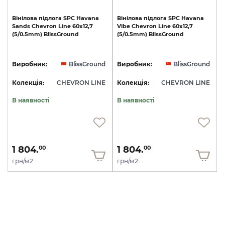
Вінілова
підлога
SPC
Havana
Вінілова
підлога
SPC
Havana
Sands
Chevron
Line
60x12,7
Vibe
Chevron
Line
60x12,7
(5/0.5mm)
BlissGround
(5/0.5mm)
BlissGround
Виробник:
BlissGround
Виробник:
BlissGround
Колекція:
CHEVRON LINE
Колекція:
CHEVRON LINE
В наявності
В наявності
1 804.
1 804.
00
00
грн/м2
грн/м2