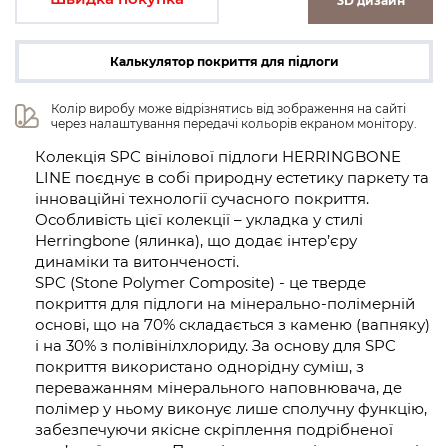
3D дизайн
Калькулятор покриття для підлоги
Колір виробу може відрізнятись від зображення на сайті 
через налаштування передачі кольорів екраном монітору.
Колекція SPC вінілової підлоги HERRINGBONE
LINE поєднує в собі природну естетику паркету та
інноваційні технології сучасного покриття.
Особливість цієї колекції – укладка у стилі
Herringbone (ялинка), що додає інтер’єру
динаміки та витонченості.
SPC (Stone Polymer Composite) - це тверде
покриття для підлоги на мінерально-полімерній
основі, що на 70% складається з каменю (вапняку)
і на 30% з полівінілхлориду. За основу для SPC
покриття використано однорідну суміш, з
переважанням мінерального наповнювача, де
полімер у ньому виконує лише сполучну функцію,
забезпечуючи якісне скріплення подрібненої