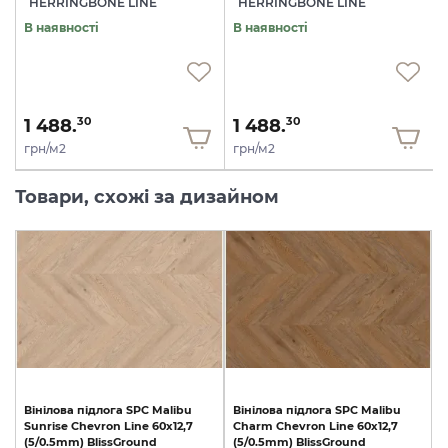
HERRINGBONE LINE
HERRINGBONE LINE
В наявності
В наявності
1 488.
1 488.
30
30
грн/м2
грн/м2
Товари, схожі за дизайном
Вінілова
підлога
SPC
Malibu
Вінілова
підлога
SPC
Malibu
Sunrise
Chevron
Line
60x12,7
Charm
Chevron
Line
60x12,7
(5/0.5mm)
BlissGround
(5/0.5mm)
BlissGround