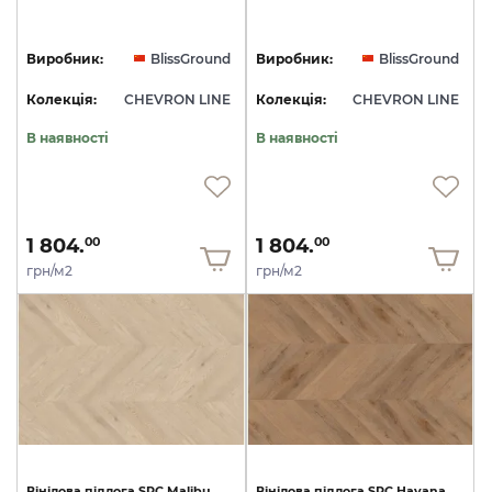
Виробник:
BlissGround
Виробник:
BlissGround
Колекція:
CHEVRON LINE
Колекція:
CHEVRON LINE
В наявності
В наявності
1 804.
1 804.
00
00
грн/м2
грн/м2
Вінілова
підлога
SPC
Malibu
Вінілова
підлога
SPC
Havana