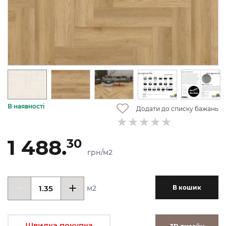
В наявності
Додати до списку бажань
1 488.
30
грн/м2
м2
В кошик
Швидка покупка