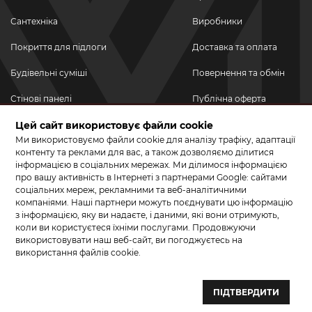
Сантехніка
Виробники
Покриття для підлоги
Доставка та оплата
Будівельні суміші
Повернення та обмін
Стінові панелі
Публічна оферта
Новинки
Цей сайт використовує файли cookie
Політика
конфіденційності
Ми використовуємо файли cookie для аналізу трафіку, адаптації
Акційні товари
контенту та реклами для вас, а також дозволяємо ділитися
інформацією в соціальних мережах. Ми ділимося інформацією
Акції/Знижки
про вашу активність в Інтернеті з партнерами Google: сайтами
соціальних мереж, рекламними та веб-аналітичними
ПРИЄДНУЙТЕСЬ ДО НАС У СОЦМЕРЕЖАХ
компаніями. Наші партнери можуть поєднувати цю інформацію
з інформацією, яку ви надаєте, і даними, які вони отримують,
коли ви користуєтеся їхніми послугами. Продовжуючи
використовувати наш веб-сайт, ви погоджуєтесь на
використання файлів cookie.
© 2026 КЕРАМА МАРКЕТ. Салон плитки, сантехніки, ламінату та
паркетної дошки.
ПІДТВЕРДИТИ
Створення сайту та розробка сайтів — веб–студія ”Бренд–A“