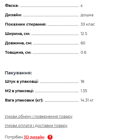
Фаска:
є
Дизайн:
дошка
Показник стирання:
33 клас
Ширина, см:
12.5
Довжина, см:
60
Товщина, см:
0.6
Пакування:
Штук в упаковці:
18
М2 в упаковці:
1.35
Вага упаковки (кг):
14.31 кг.
Умови обміну і повернення товару
Умови оплати і доставки товару
Потрібен
3D дизайн