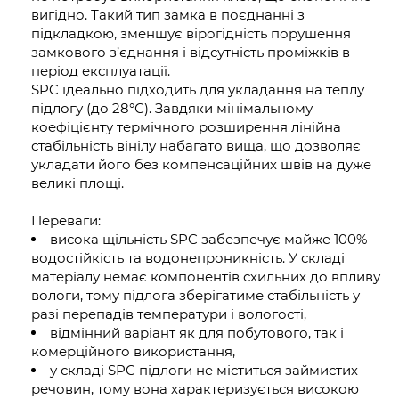
вигідно. Такий тип замка в поєднанні з
підкладкою, зменшує вірогідність порушення
замкового з’єднання і відсутність проміжків в
період експлуатації.
SPC ідеально підходить для укладання на теплу
підлогу (до 28°С). Завдяки мінімальному
коефіцієнту термічного розширення лінійна
стабільність вінілу набагато вища, що дозволяє
укладати його без компенсаційних швів на дуже
великі площі.
Переваги:
висока щільність SPC забезпечує майже 100%
водостійкість та водонепроникність. У складі
матеріалу немає компонентів схильних до впливу
вологи, тому підлога зберігатиме стабільність у
разі перепадів температури і вологості,
відмінний варіант як для побутового, так і
комерційного використання,
у складі SPC підлоги не міститься займистих
речовин, тому вона характеризується високою