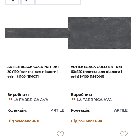
ARTILE
BLACK
GOLD
NAT
RET
ARTILE
BLACK
GOLD
NAT
RET
20х120
(плитка
для
підлоги
і
60х120
(плитка
для
підлоги
і
стін)
M109
(156031)
стін)
M109
(156006)
(
Виробник:
Виробник:
LA FABBRICA AVA
LA FABBRICA AVA
E
Колекція:
ARTILE
Колекція:
ARTILE
Під замовлення
Під замовлення