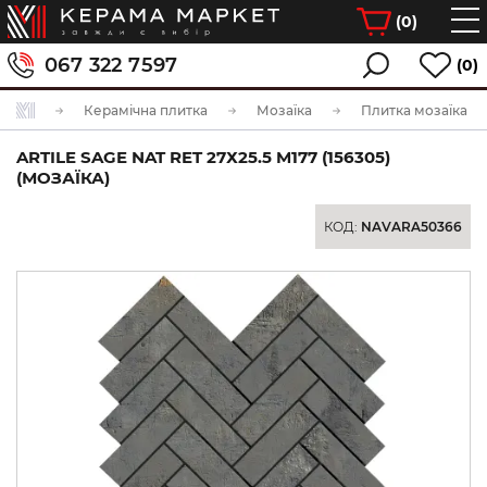
(
0
)
067 322 7597
(0)
Керамічна плитка
Мозаїка
Плитка мозаїка
ARTILE SAGE NAT RET 27Х25.5 M177 (156305)
(МОЗАЇКА)
КОД:
NAVARA50366