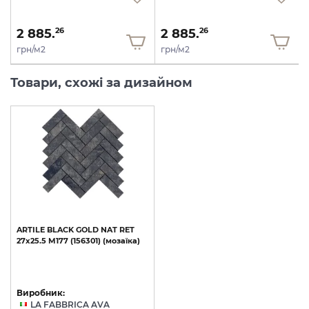
2 885.
2 885.
26
26
грн/м2
грн/м2
Товари, схожі за дизайном
ARTILE
BLACK
GOLD
NAT
RET
27х25.5
M177
(156301)
(мозаїка)
Виробник:
LA FABBRICA AVA