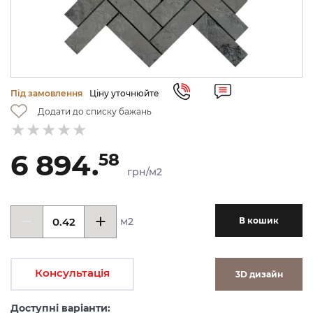
Під замовлення
Ціну уточнюйте
Додати до списку бажань
6 894.
58
грн/м2
м2
В кошик
Консультація
3D дизайн
Доступні варіанти: